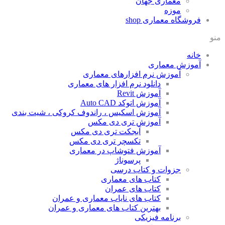
معماری جهان
موزه
فروشگاه معماری
shop
منو
خانه
آموزش معماری
آموزش نرم افزارهای معماری
دانلود نرم افزار های معماری
آموزش Revit
آموزش اتوکد Auto CAD
آموزش اسکیس ، راندوف کروکی ، شیت بندی
آموزش تری دی مکس
آبجکت تری دی مکس
تکسچر تری دی مکس
آموزش فتوشاپ در معماری
پرسوناژ
جزوات و کتاب درسی
کتاب های معماری
کتاب های عمران
کتاب های نایاب معماری و عمران
بهترین کتاب های معماری و عمران
برنامه فیزیکی