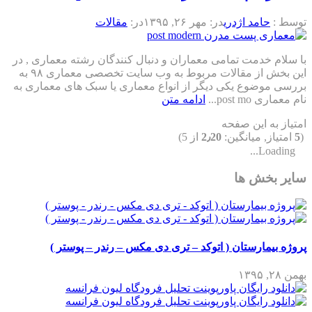
توسط :
حامد اژدری
در:
مهر ۲۶, ۱۳۹۵
در:
مقالات
با سلام خدمت تمامی معماران و دنبال کنندگان رشته معماری , در
این بخش از مقالات مربوط به وب سایت تخصصی معماری ۹۸ به
بررسی موضوع یکی دیگر از انواع معماری یا سبک های معماری به
نام معماری post mo...
ادامه متن
امتیاز به این صفحه
(
5
امتیاز, میانگین:
2٫20
از 5)
Loading...
سایر بخش ها
پروژه بیمارستان ( اتوکد – تری دی مکس – رندر – پوستر )
بهمن ۲۸, ۱۳۹۵