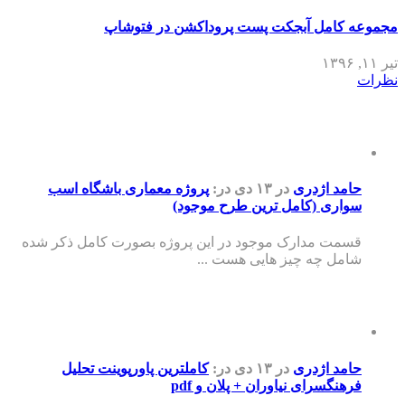
مجموعه کامل آبجکت پست پروداکشن در فتوشاپ
تیر ۱۱, ۱۳۹۶
نظرات
حامد اژدری
در ۱۳ دی
در:
پروژه معماری باشگاه اسب
سواری (کامل ترین طرح موجود)
قسمت مدارک موجود در این پروژه بصورت کامل ذکر شده
شامل چه چیز هایی هست ...
حامد اژدری
در ۱۳ دی
در:
کاملترین پاورپوینت تحلیل
فرهنگسرای نیاوران + پلان و pdf