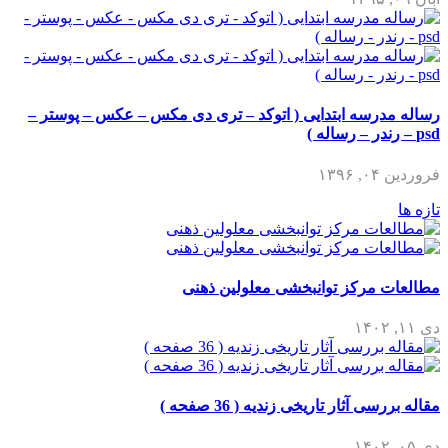
رساله مدرسه ابتدایی ( اتوکد – تری دی مکس – عکس – پوستر –
psd – رندر – رساله )
فروردین ۰۴, ۱۳۹۶
تازه ها
مطالعات مرکز توانبخشی معلولین ذهنی
دی ۱۱, ۱۴۰۲
مقاله بررسی آثار تاریخی زندیه ( 36 صفحه )
دی ۰۵, ۱۴۰۲