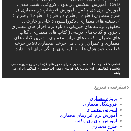
CAD , آموزش اسکیس ، راندوف کروکی ، شیت بندی ,
آموزش تری دی مکس , آموزش فتوشاپ در معماری ) ,
طرح معماری ( طرح1 , طرح 2 , طرح 3 , طرح 4 , طرح 5
) , نقشه های معماری , دکوراسیون داخلی و خارجی ,
تحقیق , برنامه های فیزیکی , دانلود نرم افزار های معماری
, جزوه و کتاب های درسی ( کتاب های معماری , کتاب
های عمران , کتاب های نایاب معماری , بهترین کتاب های
معماری و عمران ) و .... می چرخد. معماری 98 در چرخه
فعالیت خود هدف ها و برنامه های بزرگی برای اجرا دارد.
تمامی کالاها و خدمات حسب مورد دارای مجوز های لازم از مراجع مربوطه می
باشند و فعالیتهای این سایت تابع قوانین و مقررات جمهوری اسلامی ایران می
باشد
دسترسی سریع
پروژه معماری
فروشگاه معماری
آموزش معماری
آموزش نرم افزارهای معماری
آموزش تری دی مکس
طرح معماری