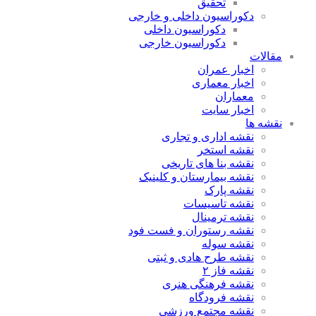
تحقیق
دکوراسیون داخلی و خارجی
دکوراسیون داخلی
دکوراسیون خارجی
مقالات
اخبار عمران
اخبار معماری
معماران
اخبار سایت
نقشه ها
نقشه اداری و تجاری
نقشه استخر
نقشه بنا های تاریخی
نقشه بیمارستان و کلینیک
نقشه پارک
نقشه تاسیسات
نقشه ترمینال
نقشه رستوران و فست فود
نقشه سوله
نقشه طرح هادی و ثبتی
نقشه فاز ۲
نقشه فرهنگی هنری
نقشه فرودگاه
نقشه مجتمع ورزشی