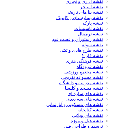
نقشه اداری و تجاری
نقشه استخر
نقشه بنا های تاریخی
نقشه بیمارستان و کلینیک
نقشه پارک
نقشه تاسیسات
نقشه ترمینال
نقشه رستوران و فست فود
نقشه سوله
نقشه طرح هادی و ثبتی
نقشه فاز ۲
نقشه فرهنگی هنری
نقشه فرودگاه
نقشه مجتمع ورزشی
نقشه مجموعه تفریحی
نقشه مدرسه و دانشگاه
نقشه مسجد و کلیسا
نقشه های سازه ای
نقشه های سه بعدی
نقشه های مسکونی و آپارتمانی
نقشه کتابخانه
نقشه های ویلایی
نقشه هتل و موزه
ترسیم و طراحی فنی