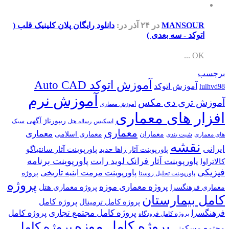
MANSOUR
در ۲۴ آذر
در:
دانلود رایگان پلان کلینیک قلب (
اتوکد - سه بعدی )
OK ...
برچسب
آموزش اتوکد Auto CAD
آموزش اتوکد
lulhvd98
آموزش نرم
آموزش تری دی مکس
آموزش معماری
افزار های معماری
ریپورتاژ آگهی
اسکیس
سبک
رساله هتل
معماری
معماری
معماران
معماری اسلامی
های معماری
شیت بندی
نقشه
ایرانی
پاورپوینت آثار سانتیاگو
پاورپوینت آثار زاها حدید
پاورپوینت برنامه
پاورپوینت آثار فرانک لوید رایت
کالاتراوا
فیزیکی
پاورپوینت مرمت ابنیه تاریخی
پروژه
پاورپوینت تحلیل روستا
پروژه
پروژه معماری موزه
پروژه معماری هتل
معماری فرهنگسرا
کامل بیمارستان
پروژه کامل
پروژه کامل ترمینال
پروژه کامل مجتمع تجاری
فرهنگسرا
پروژه کامل
پروژه کامل فرودگاه
پروژه کامل موزه
پروژه کامل
مجتمع مسکونی