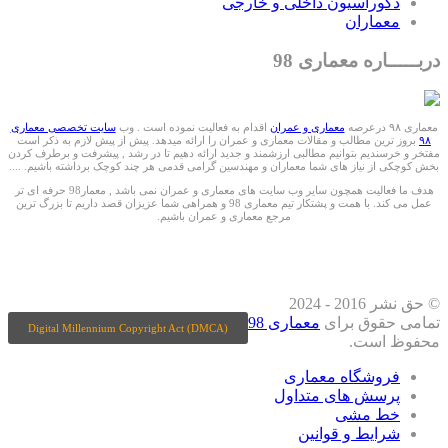
دکوراسیون داخلی و خارجی
معماران
دربـــــاره معماری 98
معماری ۹۸ درعرصه
معماری و عمران
اقدام به فعالیت نموده است . وب
سایت تخصصی معماری
۹۸
بروز ترین مطالب و مقالات معماری و عمران را ارائه میدهد. پیش از پیش لازم به ذکر است
مفتخر و خرسندیم بتوانیم مطالبی ارزشمند و جدید ارائه دهیم تا در رشد , پیشرفت و برطرف کردن
بخش کوچکی از نیاز های شما معماران و مهندسین گرامی قدمی هر چند کوچک برداشته باشیم. ....
هدف ما فعالیت همچون سایر وب سایت های معماری و عمران نمی باشد , معمار98 حرفه ای تر
عمل می کند. با همت و پشتکار تیم معماری 98 و همراهی شما عزیزان قصد داریم تا بزرگ ترین
مرجع معماری و عمران باشیم.
ما را درشبکه های اجتماعی دنبال کنید
© حق نشر 2016 - 2024
تمامی حقوق برای
معماری 98
Digital Millennium Copyright Act (DMCA)
محفوظ است.
فروشگاه معماری
پرسش های متداول
خط مشی
شرایط و قوانین