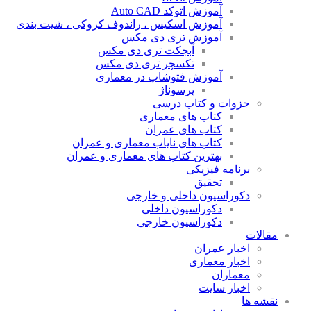
آموزش اتوکد Auto CAD
آموزش اسکیس ، راندوف کروکی ، شیت بندی
آموزش تری دی مکس
آبجکت تری دی مکس
تکسچر تری دی مکس
آموزش فتوشاپ در معماری
پرسوناژ
جزوات و کتاب درسی
کتاب های معماری
کتاب های عمران
کتاب های نایاب معماری و عمران
بهترین کتاب های معماری و عمران
برنامه فیزیکی
تحقیق
دکوراسیون داخلی و خارجی
دکوراسیون داخلی
دکوراسیون خارجی
مقالات
اخبار عمران
اخبار معماری
معماران
اخبار سایت
نقشه ها