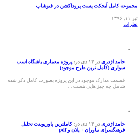
مجموعه کامل آبجکت پست پروداکشن در فتوشاپ
تیر ۱۱, ۱۳۹۶
نظرات
حامد اژدری
در ۱۳ دی
در:
پروژه معماری باشگاه اسب
سواری (کامل ترین طرح موجود)
قسمت مدارک موجود در این پروژه بصورت کامل ذکر شده
شامل چه چیز هایی هست ...
حامد اژدری
در ۱۳ دی
در:
کاملترین پاورپوینت تحلیل
فرهنگسرای نیاوران + پلان و pdf