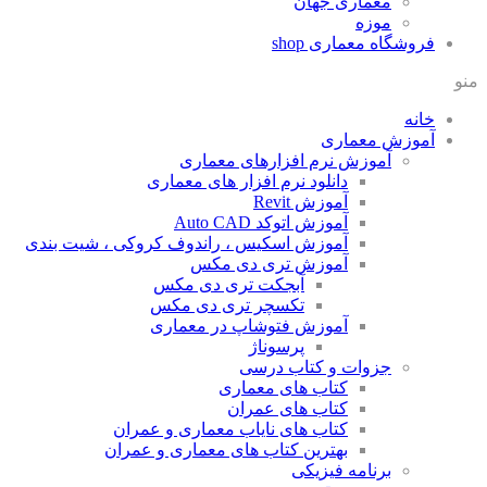
معماری جهان
موزه
فروشگاه معماری
shop
منو
خانه
آموزش معماری
آموزش نرم افزارهای معماری
دانلود نرم افزار های معماری
آموزش Revit
آموزش اتوکد Auto CAD
آموزش اسکیس ، راندوف کروکی ، شیت بندی
آموزش تری دی مکس
آبجکت تری دی مکس
تکسچر تری دی مکس
آموزش فتوشاپ در معماری
پرسوناژ
جزوات و کتاب درسی
کتاب های معماری
کتاب های عمران
کتاب های نایاب معماری و عمران
بهترین کتاب های معماری و عمران
برنامه فیزیکی