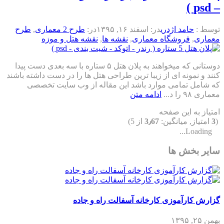
– psd )
توسط :
حامد اژدری
در:
اسفند ۱۶, ۱۳۹۵
در:
طرح 2 معماری
,
طرح
معماری
,
فروشگاه معماری
,
نقشه ها
,
نقشه هتل و موزه
دوستانی که میخواهند به پلان هتل ۵ ستاره با سه بعدی دست پیدا
کنند و نمونه ای از زیبا ترین طراحی هتل ها را در دست داشته باشند
که شامل تمامی موارد باشد این مقاله از وب سایت تخصصی
معماری ۹۸ را د...
ادامه متن
امتیاز به این صفحه
(
3
امتیاز, میانگین:
3٫67
از 5)
Loading...
سایر بخش ها
گزارش کارآموزی کارخانه آسفالت راه و جاده
بهمن ۲۵, ۱۳۹۵