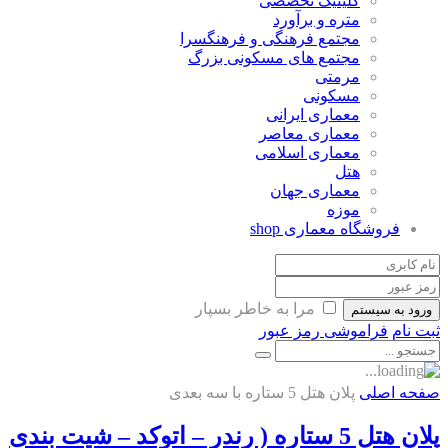
کلینیک تخصصی
متره و برآورد
مجتمع فرهنگی و فرهنگسرا
مجتمع های مسکونی بزرگ
مرمتی
مسکونی
معماری ایرانی
معماری معاصر
معماری اسلامی
هتل
معماری جهان
موزه
فروشگاه معماری
shop
مرا به خاطر بسپار
ورود به سیستم
ثبت نام
فراموشی رمز عبور
صفحه اصلی
پلان هتل 5 ستاره با سه بعدی
پلان هتل 5 ستاره ( رندر – اتوکد – شیت بندی