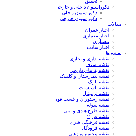
تحقیق
دکوراسیون داخلی و خارجی
دکوراسیون داخلی
دکوراسیون خارجی
مقالات
اخبار عمران
اخبار معماری
معماران
اخبار سایت
نقشه ها
نقشه اداری و تجاری
نقشه استخر
نقشه بنا های تاریخی
نقشه بیمارستان و کلینیک
نقشه پارک
نقشه تاسیسات
نقشه ترمینال
نقشه رستوران و فست فود
نقشه سوله
نقشه طرح هادی و ثبتی
نقشه فاز ۲
نقشه فرهنگی هنری
نقشه فرودگاه
نقشه مجتمع ورزشی