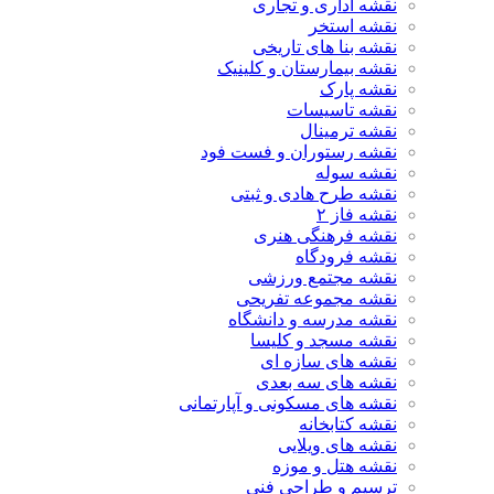
نقشه اداری و تجاری
نقشه استخر
نقشه بنا های تاریخی
نقشه بیمارستان و کلینیک
نقشه پارک
نقشه تاسیسات
نقشه ترمینال
نقشه رستوران و فست فود
نقشه سوله
نقشه طرح هادی و ثبتی
نقشه فاز ۲
نقشه فرهنگی هنری
نقشه فرودگاه
نقشه مجتمع ورزشی
نقشه مجموعه تفریحی
نقشه مدرسه و دانشگاه
نقشه مسجد و کلیسا
نقشه های سازه ای
نقشه های سه بعدی
نقشه های مسکونی و آپارتمانی
نقشه کتابخانه
نقشه های ویلایی
نقشه هتل و موزه
ترسیم و طراحی فنی