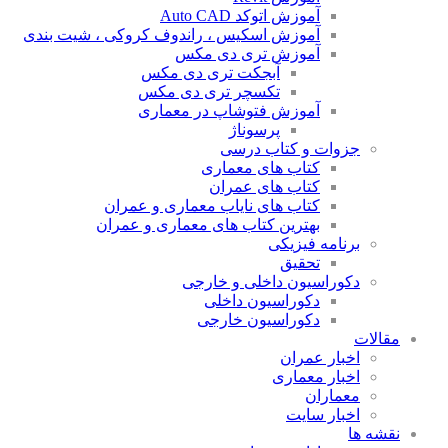
آموزش اتوکد Auto CAD
آموزش اسکیس ، راندوف کروکی ، شیت بندی
آموزش تری دی مکس
آبجکت تری دی مکس
تکسچر تری دی مکس
آموزش فتوشاپ در معماری
پرسوناژ
جزوات و کتاب درسی
کتاب های معماری
کتاب های عمران
کتاب های نایاب معماری و عمران
بهترین کتاب های معماری و عمران
برنامه فیزیکی
تحقیق
دکوراسیون داخلی و خارجی
دکوراسیون داخلی
دکوراسیون خارجی
مقالات
اخبار عمران
اخبار معماری
معماران
اخبار سایت
نقشه ها