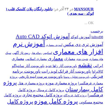
MANSOUR
در ۲۴ آذر
در:
دانلود رایگان پلان کلینیک قلب (
اتوکد - سه بعدی )
OK ...
برچسب
آموزش اتوکد Auto CAD
آموزش اتوکد
lulhvd98
آموزش نرم
آموزش تری دی مکس
آموزش معماری
افزار های معماری
ریپورتاژ آگهی
اسکیس
سبک
رساله هتل
معماری
معماری
معماران
معماری اسلامی
های معماری
شیت بندی
نقشه
ایرانی
پاورپوینت آثار سانتیاگو
پاورپوینت آثار زاها حدید
پاورپوینت برنامه
پاورپوینت آثار فرانک لوید رایت
کالاتراوا
فیزیکی
پاورپوینت مرمت ابنیه تاریخی
پروژه
پاورپوینت تحلیل روستا
پروژه
پروژه معماری موزه
پروژه معماری هتل
معماری فرهنگسرا
کامل بیمارستان
پروژه کامل
پروژه کامل ترمینال
پروژه کامل مجتمع تجاری
فرهنگسرا
پروژه کامل
پروژه کامل فرودگاه
پروژه کامل موزه
پروژه کامل
مجتمع مسکونی