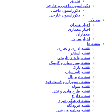
تحقیق
دکوراسیون داخلی و خارجی
دکوراسیون داخلی
دکوراسیون خارجی
مقالات
اخبار عمران
اخبار معماری
معماران
اخبار سایت
نقشه ها
نقشه اداری و تجاری
نقشه استخر
نقشه بنا های تاریخی
نقشه بیمارستان و کلینیک
نقشه پارک
نقشه تاسیسات
نقشه ترمینال
نقشه رستوران و فست فود
نقشه سوله
نقشه طرح هادی و ثبتی
نقشه فاز ۲
نقشه فرهنگی هنری
نقشه فرودگاه
نقشه مجتمع ورزشی