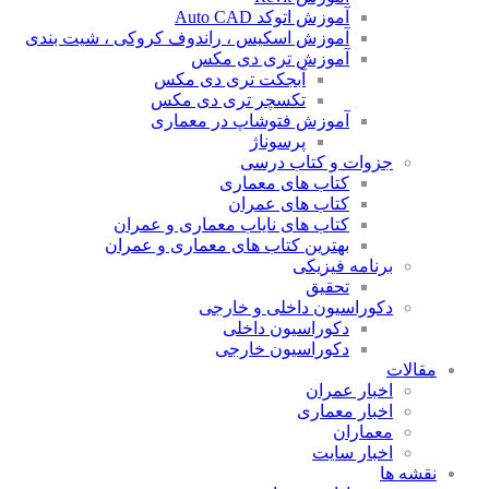
آموزش اتوکد Auto CAD
آموزش اسکیس ، راندوف کروکی ، شیت بندی
آموزش تری دی مکس
آبجکت تری دی مکس
تکسچر تری دی مکس
آموزش فتوشاپ در معماری
پرسوناژ
جزوات و کتاب درسی
کتاب های معماری
کتاب های عمران
کتاب های نایاب معماری و عمران
بهترین کتاب های معماری و عمران
برنامه فیزیکی
تحقیق
دکوراسیون داخلی و خارجی
دکوراسیون داخلی
دکوراسیون خارجی
مقالات
اخبار عمران
اخبار معماری
معماران
اخبار سایت
نقشه ها