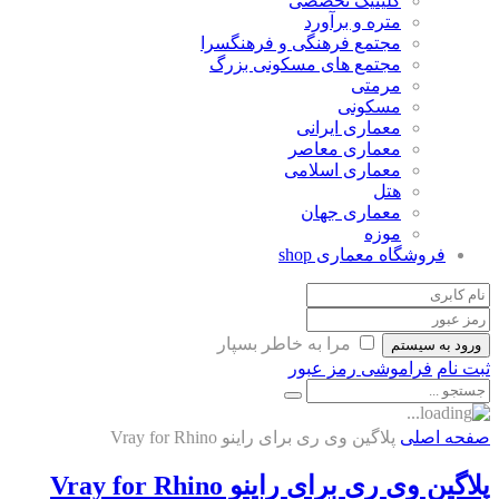
کلینیک تخصصی
متره و برآورد
مجتمع فرهنگی و فرهنگسرا
مجتمع های مسکونی بزرگ
مرمتی
مسکونی
معماری ایرانی
معماری معاصر
معماری اسلامی
هتل
معماری جهان
موزه
فروشگاه معماری
shop
مرا به خاطر بسپار
ورود به سیستم
ثبت نام
فراموشی رمز عبور
صفحه اصلی
پلاگین وی ری برای راینو Vray for Rhino
پلاگین وی ری برای راینو Vray for Rhino