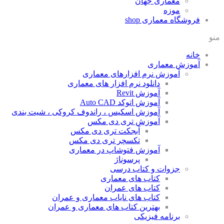
معماری جهان
موزه
فروشگاه معماری
shop
منو
خانه
آموزش معماری
آموزش نرم افزارهای معماری
دانلود نرم افزار های معماری
آموزش Revit
آموزش اتوکد Auto CAD
آموزش اسکیس ، راندوف کروکی ، شیت بندی
آموزش تری دی مکس
آبجکت تری دی مکس
تکسچر تری دی مکس
آموزش فتوشاپ در معماری
پرسوناژ
جزوات و کتاب درسی
کتاب های معماری
کتاب های عمران
کتاب های نایاب معماری و عمران
بهترین کتاب های معماری و عمران
برنامه فیزیکی