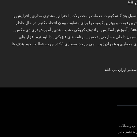
9
پایه اصول پنج گانه کیفیت خدمات و محصولات , احترام , مشتری مداری , افزایش و
ن قیمت و بهترین کیفیت را برای متفاوت بودن انتخاب کنیم. در حال حاظر
طیف فعالیت معمار 98 روی برخی موضوعات تخصصی چون آموزش معماری ( آموزش Revit , آموزش اتوکد Auto CAD , آموزش اسکیس ، راندوف کروکی ، شیت بندی , آموزش تری دی مکس ,
ح 2 , طرح 3 , طرح 4 , طرح 5 ) , نقشه های معماری , دکوراسیون داخلی و خارجی , تحقیق , برنامه های فیزیکی , دانلود نرم افزار های
معماری , جزوه و کتاب های درسی ( کتاب های معماری , کتاب های عمران , کتاب های نایاب معماری , بهترین کتاب های معماری و عمران ) و .... می چرخد. معماری 98 در چرخه فعالیت خود هدف ها
سلامی ایران می باشد
لب و مقالات
ه دهیم تا در