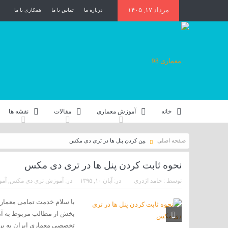
مرداد ۱۷, ۱۴۰۵
درباره ما
تماس با ما
همکاری با ما
خانه
آموزش معماری
مقالات
نقشه ها
صفحه اصلی
پین کردن پنل ها در تری دی مکس
نحوه ثابت کردن پنل ها در تری دی مکس
توسط :
حامد اژدری
در:
آبان ۱۰, ۱۳۹۵
در:
آموزش تری دی مکس
,
آم
با سلام خدمت تمامی معماران
بخش از مطالب مربوط به آم
تخصصی معماری ایران به بر