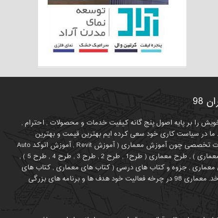
 98
لیت خویش را بر پایه اصول پنج گانه کیفیت خدمات و محصولات , احترام ,
ما در سیاست کاری خود سعی کرده ایم بهترین قیمت و بهترین
کیفیت را برای متفاوت بودن انتخاب کنیم. در حال حاظر طیف فعالیت معمار 98 روی برخی موضوعات تخصصی چون آموزش معماری ( آموزش Revit , آموزش اتوکد Auto
CAD , آموزش اسکیس ، راندوف کروکی ، شیت بندی , آموزش تری دی مکس , آموزش فتوشاپ در معماری ) , طرح معماری ( طرح1 , طرح 2 , طرح 3 , طرح 4 , طرح 5 ) ,
ای معماری , جزوه و کتاب های درسی ( کتاب های معماری , کتاب های
عمران , کتاب های نایاب معماری , بهترین کتاب های معماری و عمران ) و .... می چرخد. معماری 98 در چرخه فعالیت خود هدف ها و برنامه های بزرگی