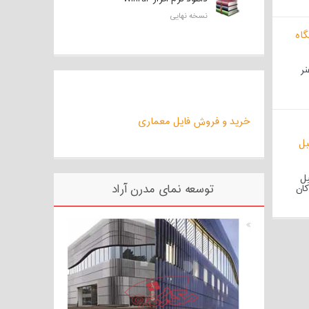
نسخه نهایی
نر
خرید و فروش فایل معماری
یل
توسعه نمای مدرن آراد
کان