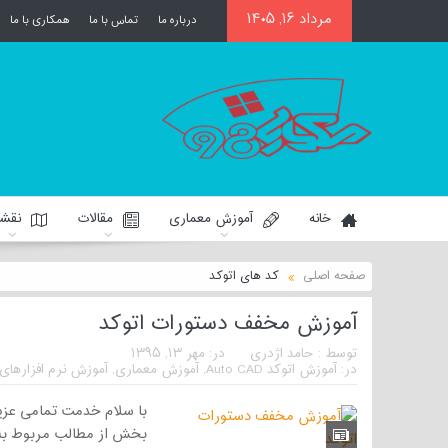
مرداد ۱۶, ۱۴۰۵
درباره ما
تماس با ما
همکاری با ما
خانه
آموزش معماری
مقالات
نقشه
صفحه اصلی
کد های اتوکد
آموزش مخفف دستورات اتوکد
توسط :
حامد اژدری
در:
مهر ۱۳, ۱۳۹۵
در:
آموزش اتوکد Auto CAD
,
آموزش معماری
,
آموزش نرم افزارهای
با سلام خدمت تمامی عزیز
بخش از مطالب مربوط به 