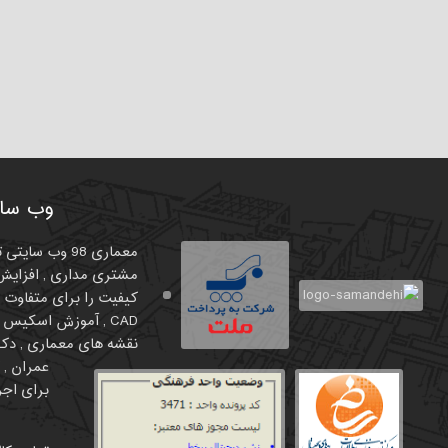
وب سای
معماری 98 وب
مشتری مداری , افزایش 
نقشه های معماری , دکور
برای اجرا