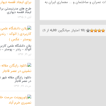
ت عمران و ساختمان و … معماری ایران به
طرح های مدرنیستی برا
ایجاد قفسه دیواری
آبان ۱۱, ۱۳۹۵
(
10
امتیاز, میانگین:
4٫00
از 5)
پلان دانشگاه علمی کاربر
اتوکد – رندر – پوستر –
تیر ۳۱, ۱۳۹۶
دانلود رایگان مقاله شهر
در عصر قاجار
خرداد ۲۷, ۱۳۹۶