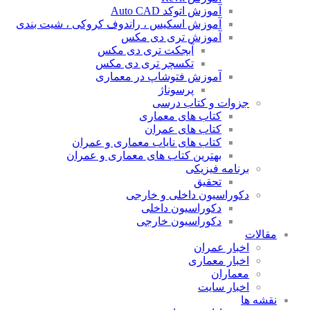
آموزش اتوکد Auto CAD
آموزش اسکیس ، راندوف کروکی ، شیت بندی
آموزش تری دی مکس
آبجکت تری دی مکس
تکسچر تری دی مکس
آموزش فتوشاپ در معماری
پرسوناژ
جزوات و کتاب درسی
کتاب های معماری
کتاب های عمران
کتاب های نایاب معماری و عمران
بهترین کتاب های معماری و عمران
برنامه فیزیکی
تحقیق
دکوراسیون داخلی و خارجی
دکوراسیون داخلی
دکوراسیون خارجی
مقالات
اخبار عمران
اخبار معماری
معماران
اخبار سایت
نقشه ها