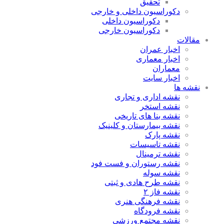
تحقیق
دکوراسیون داخلی و خارجی
دکوراسیون داخلی
دکوراسیون خارجی
مقالات
اخبار عمران
اخبار معماری
معماران
اخبار سایت
نقشه ها
نقشه اداری و تجاری
نقشه استخر
نقشه بنا های تاریخی
نقشه بیمارستان و کلینیک
نقشه پارک
نقشه تاسیسات
نقشه ترمینال
نقشه رستوران و فست فود
نقشه سوله
نقشه طرح هادی و ثبتی
نقشه فاز ۲
نقشه فرهنگی هنری
نقشه فرودگاه
نقشه مجتمع ورزشی