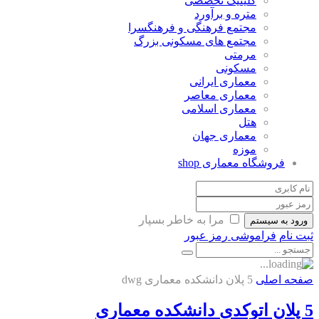
کلینیک تخصصی
متره و برآورد
مجتمع فرهنگی و فرهنگسرا
مجتمع های مسکونی بزرگ
مرمتی
مسکونی
معماری ایرانی
معماری معاصر
معماری اسلامی
هتل
معماری جهان
موزه
فروشگاه معماری
shop
مرا به خاطر بسپار
ورود به سیستم
ثبت نام
فراموشی رمز عبور
صفحه اصلی
5 پلان دانشکده معماری dwg
5 پلان اتوکدی دانشکده معماری