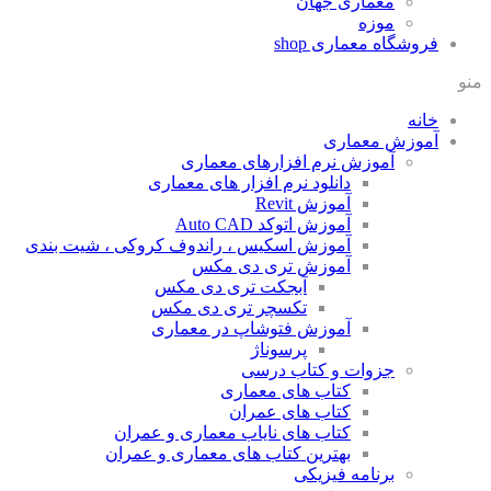
معماری جهان
موزه
فروشگاه معماری
shop
منو
خانه
آموزش معماری
آموزش نرم افزارهای معماری
دانلود نرم افزار های معماری
آموزش Revit
آموزش اتوکد Auto CAD
آموزش اسکیس ، راندوف کروکی ، شیت بندی
آموزش تری دی مکس
آبجکت تری دی مکس
تکسچر تری دی مکس
آموزش فتوشاپ در معماری
پرسوناژ
جزوات و کتاب درسی
کتاب های معماری
کتاب های عمران
کتاب های نایاب معماری و عمران
بهترین کتاب های معماری و عمران
برنامه فیزیکی