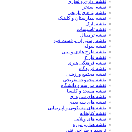
نقشه اداری و تجاری
نقشه استخر
نقشه بنا های تاریخی
نقشه بیمارستان و کلینیک
نقشه پارک
نقشه تاسیسات
نقشه ترمینال
نقشه رستوران و فست فود
نقشه سوله
نقشه طرح هادی و ثبتی
نقشه فاز ۲
نقشه فرهنگی هنری
نقشه فرودگاه
نقشه مجتمع ورزشی
نقشه مجموعه تفریحی
نقشه مدرسه و دانشگاه
نقشه مسجد و کلیسا
نقشه های سازه ای
نقشه های سه بعدی
نقشه های مسکونی و آپارتمانی
نقشه کتابخانه
نقشه های ویلایی
نقشه هتل و موزه
ترسیم و طراحی فنی