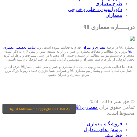
طرح معماری
دکوراسیون داخلی و خارجی
معماران
دربـــــاره معماری 98
معماری ۹۸ درعرصه
معماری و عمران
اقدام به فعالیت نموده است . وب
سایت تخصصی معماری
۹۸
بروز ترین مطالب و مقالات معماری و عمران را ارائه میدهد. پیش از پیش لازم به ذکر است
مفتخر و خرسندیم بتوانیم مطالبی ارزشمند و جدید ارائه دهیم تا در رشد , پیشرفت و برطرف کردن
بخش کوچکی از نیاز های شما معماران و مهندسین گرامی قدمی هر چند کوچک برداشته باشیم. ....
هدف ما فعالیت همچون سایر وب سایت های معماری و عمران نمی باشد , معمار98 حرفه ای تر
عمل می کند. با همت و پشتکار تیم معماری 98 و همراهی شما عزیزان قصد داریم تا بزرگ ترین
مرجع معماری و عمران باشیم.
ما را درشبکه های اجتماعی دنبال کنید
© حق نشر 2016 - 2024
تمامی حقوق برای
معماری 98
Digital Millennium Copyright Act (DMCA)
محفوظ است.
فروشگاه معماری
پرسش های متداول
خط مشی