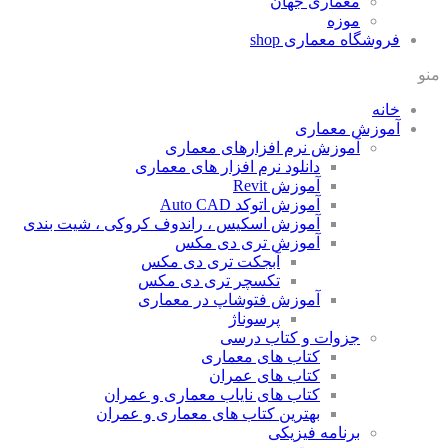
معماری جهان
موزه
فروشگاه معماری
shop
منو
خانه
آموزش معماری
آموزش نرم افزارهای معماری
دانلود نرم افزار های معماری
آموزش Revit
آموزش اتوکد Auto CAD
آموزش اسکیس ، راندوف کروکی ، شیت بندی
آموزش تری دی مکس
آبجکت تری دی مکس
تکسچر تری دی مکس
آموزش فتوشاپ در معماری
پرسوناژ
جزوات و کتاب درسی
کتاب های معماری
کتاب های عمران
کتاب های نایاب معماری و عمران
بهترین کتاب های معماری و عمران
برنامه فیزیکی