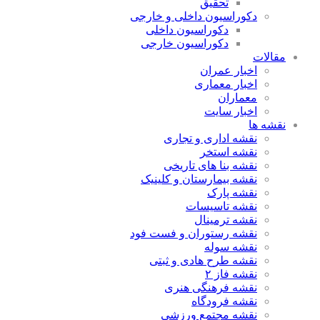
تحقیق
دکوراسیون داخلی و خارجی
دکوراسیون داخلی
دکوراسیون خارجی
مقالات
اخبار عمران
اخبار معماری
معماران
اخبار سایت
نقشه ها
نقشه اداری و تجاری
نقشه استخر
نقشه بنا های تاریخی
نقشه بیمارستان و کلینیک
نقشه پارک
نقشه تاسیسات
نقشه ترمینال
نقشه رستوران و فست فود
نقشه سوله
نقشه طرح هادی و ثبتی
نقشه فاز ۲
نقشه فرهنگی هنری
نقشه فرودگاه
نقشه مجتمع ورزشی