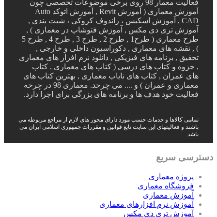
فعالیت معمار 98 روی برخی موضوعات تخصصی چون
آموزش معماری ( آموزش Revit , آموزش اتوکد Auto
CAD , آموزش اسکیس ، راندوف کروکی ، شیت بندی ,
آموزش تری دی مکس , آموزش فتوشاپ در معماری ) ,
طرح معماری ( طرح1 , طرح 2 , طرح 3 , طرح 4 , طرح 5
) , نقشه های معماری , دکوراسیون داخلی و خارجی ,
تحقیق , برنامه های فیزیکی , دانلود نرم افزار های معماری
, جزوه و کتاب های درسی ( کتاب های معماری , کتاب
های عمران , کتاب های نایاب معماری , بهترین کتاب های
معماری و عمران ) و .... می چرخد. معماری 98 در چرخه
فعالیت خود هدف ها و برنامه های بزرگی برای اجرا دارد.
تمامی کالاها و خدمات حسب مورد دارای مجوز های لازم از مراجع مربوطه می
باشند و فعالیتهای این سایت تابع قوانین و مقررات جمهوری اسلامی ایران می
باشد
دسترسی سریع
پروژه معماری
فروشگاه معماری
آموزش معماری
آموزش نرم افزارهای معماری
آموزش تری دی مکس