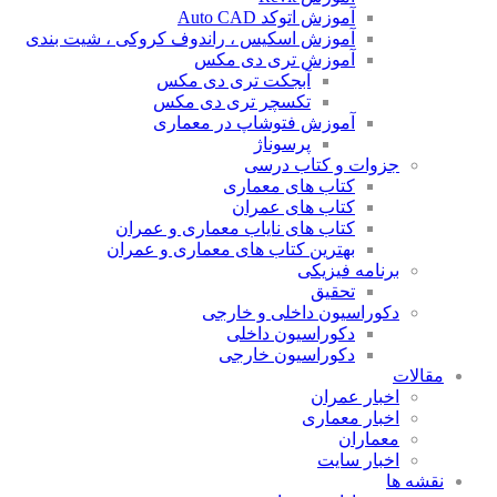
آموزش اتوکد Auto CAD
آموزش اسکیس ، راندوف کروکی ، شیت بندی
آموزش تری دی مکس
آبجکت تری دی مکس
تکسچر تری دی مکس
آموزش فتوشاپ در معماری
پرسوناژ
جزوات و کتاب درسی
کتاب های معماری
کتاب های عمران
کتاب های نایاب معماری و عمران
بهترین کتاب های معماری و عمران
برنامه فیزیکی
تحقیق
دکوراسیون داخلی و خارجی
دکوراسیون داخلی
دکوراسیون خارجی
مقالات
اخبار عمران
اخبار معماری
معماران
اخبار سایت
نقشه ها