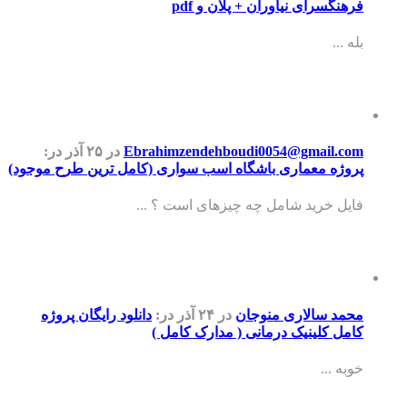
فرهنگسرای نیاوران + پلان و pdf
بله ...
Ebrahimzendehboudi0054@gmail.com
در ۲۵ آذر
در:
پروژه معماری باشگاه اسب سواری (کامل ترین طرح موجود)
فایل خرید شامل چه چیزهای است ؟ ...
محمد سالاری منوجان
در ۲۴ آذر
در:
دانلود رایگان پروژه
کامل کلینیک درمانی ( مدارک کامل )
خوبه ...