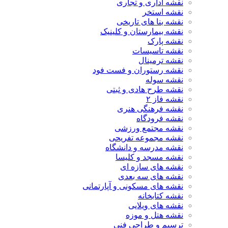
نقشه اداری و تجاری
نقشه استخر
نقشه بنا های تاریخی
نقشه بیمارستان و کلینیک
نقشه پارک
نقشه تاسیسات
نقشه ترمینال
نقشه رستوران و فست فود
نقشه سوله
نقشه طرح هادی و ثبتی
نقشه فاز ۲
نقشه فرهنگی هنری
نقشه فرودگاه
نقشه مجتمع ورزشی
نقشه مجموعه تفریحی
نقشه مدرسه و دانشگاه
نقشه مسجد و کلیسا
نقشه های سازه ای
نقشه های سه بعدی
نقشه های مسکونی و آپارتمانی
نقشه کتابخانه
نقشه های ویلایی
نقشه هتل و موزه
ترسیم و طراحی فنی