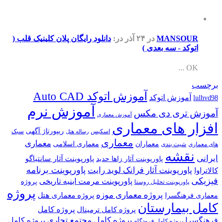
MANSOUR
در ۲۴ آذر
در:
دانلود رایگان پلان کلینیک قلب (
اتوکد - سه بعدی )
OK ...
برچسب
آموزش اتوکد Auto CAD
آموزش اتوکد
lulhvd98
آموزش نرم
آموزش تری دی مکس
آموزش معماری
افزار های معماری
ریپورتاژ آگهی
اسکیس
سبک
رساله هتل
معماری
معماری
معماران
معماری اسلامی
های معماری
شیت بندی
نقشه
ایرانی
پاورپوینت آثار سانتیاگو
پاورپوینت آثار زاها حدید
پاورپوینت برنامه
پاورپوینت آثار فرانک لوید رایت
کالاتراوا
فیزیکی
پاورپوینت مرمت ابنیه تاریخی
پروژه
پاورپوینت تحلیل روستا
پروژه
پروژه معماری موزه
پروژه معماری هتل
معماری فرهنگسرا
کامل بیمارستان
پروژه کامل
پروژه کامل ترمینال
پروژه کامل مجتمع تجاری
فرهنگسرا
پروژه کامل
پروژه کامل فرودگاه