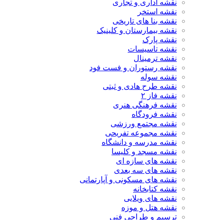
نقشه اداری و تجاری
نقشه استخر
نقشه بنا های تاریخی
نقشه بیمارستان و کلینیک
نقشه پارک
نقشه تاسیسات
نقشه ترمینال
نقشه رستوران و فست فود
نقشه سوله
نقشه طرح هادی و ثبتی
نقشه فاز ۲
نقشه فرهنگی هنری
نقشه فرودگاه
نقشه مجتمع ورزشی
نقشه مجموعه تفریحی
نقشه مدرسه و دانشگاه
نقشه مسجد و کلیسا
نقشه های سازه ای
نقشه های سه بعدی
نقشه های مسکونی و آپارتمانی
نقشه کتابخانه
نقشه های ویلایی
نقشه هتل و موزه
ترسیم و طراحی فنی