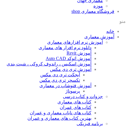
معماری جهان
موزه
فروشگاه معماری
shop
منو
خانه
آموزش معماری
آموزش نرم افزارهای معماری
دانلود نرم افزار های معماری
آموزش Revit
آموزش اتوکد Auto CAD
آموزش اسکیس ، راندوف کروکی ، شیت بندی
آموزش تری دی مکس
آبجکت تری دی مکس
تکسچر تری دی مکس
آموزش فتوشاپ در معماری
پرسوناژ
جزوات و کتاب درسی
کتاب های معماری
کتاب های عمران
کتاب های نایاب معماری و عمران
بهترین کتاب های معماری و عمران
برنامه فیزیکی