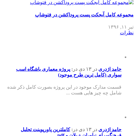
مجموعه کامل آبجکت پست پروداکشن در فتوشاپ
تیر ۱۱, ۱۳۹۶
نظرات
حامد اژدری
در ۱۳ دی
در:
پروژه معماری باشگاه اسب
سواری (کامل ترین طرح موجود)
قسمت مدارک موجود در این پروژه بصورت کامل ذکر شده
شامل چه چیز هایی هست ...
حامد اژدری
در ۱۳ دی
در:
کاملترین پاورپوینت تحلیل
فرهنگسرای نیاوران + پلان و pdf