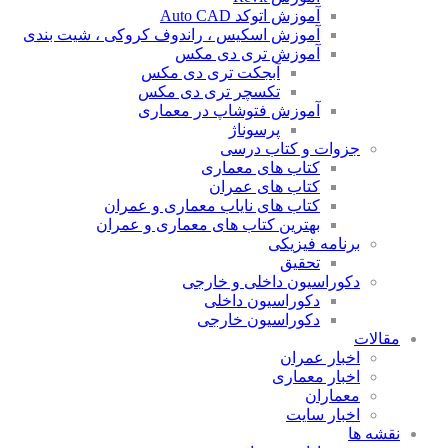
آموزش اتوکد Auto CAD
آموزش اسکیس ، راندوف کروکی ، شیت بندی
آموزش تری دی مکس
آبجکت تری دی مکس
تکسچر تری دی مکس
آموزش فتوشاپ در معماری
پرسوناژ
جزوات و کتاب درسی
کتاب های معماری
کتاب های عمران
کتاب های نایاب معماری و عمران
بهترین کتاب های معماری و عمران
برنامه فیزیکی
تحقیق
دکوراسیون داخلی و خارجی
دکوراسیون داخلی
دکوراسیون خارجی
مقالات
اخبار عمران
اخبار معماری
معماران
اخبار سایت
نقشه ها