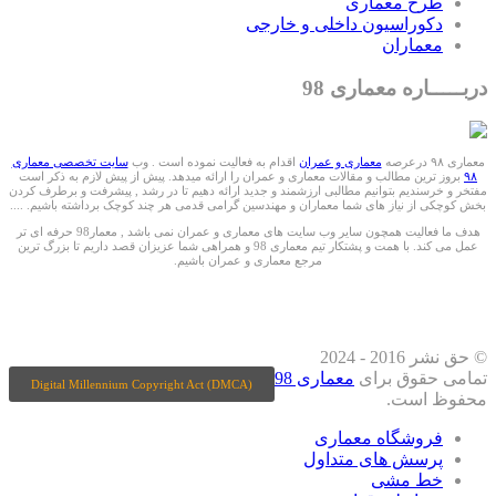
طرح معماری
دکوراسیون داخلی و خارجی
معماران
دربـــــاره معماری 98
معماری ۹۸ درعرصه
معماری و عمران
اقدام به فعالیت نموده است . وب
سایت تخصصی معماری
۹۸
بروز ترین مطالب و مقالات معماری و عمران را ارائه میدهد. پیش از پیش لازم به ذکر است
مفتخر و خرسندیم بتوانیم مطالبی ارزشمند و جدید ارائه دهیم تا در رشد , پیشرفت و برطرف کردن
بخش کوچکی از نیاز های شما معماران و مهندسین گرامی قدمی هر چند کوچک برداشته باشیم. ....
هدف ما فعالیت همچون سایر وب سایت های معماری و عمران نمی باشد , معمار98 حرفه ای تر
عمل می کند. با همت و پشتکار تیم معماری 98 و همراهی شما عزیزان قصد داریم تا بزرگ ترین
مرجع معماری و عمران باشیم.
ما را درشبکه های اجتماعی دنبال کنید
© حق نشر 2016 - 2024
تمامی حقوق برای
معماری 98
Digital Millennium Copyright Act (DMCA)
محفوظ است.
فروشگاه معماری
پرسش های متداول
خط مشی