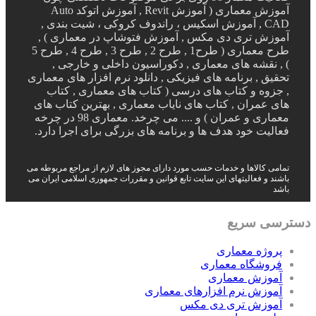
آموزش معماری ( آموزش Revit , آموزش اتوکد Auto
CAD , آموزش اسکیس ، راندوف کروکی ، شیت بندی ,
آموزش تری دی مکس , آموزش فتوشاپ در معماری ) ,
طرح معماری ( طرح1 , طرح 2 , طرح 3 , طرح 4 , طرح 5
) , نقشه های معماری , دکوراسیون داخلی و خارجی ,
تحقیق , برنامه های فیزیکی , دانلود نرم افزار های معماری
, جزوه و کتاب های درسی ( کتاب های معماری , کتاب
های عمران , کتاب های نایاب معماری , بهترین کتاب های
معماری و عمران ) و .... می چرخد. معماری 98 در چرخه
فعالیت خود هدف ها و برنامه های بزرگی برای اجرا دارد.
تمامی کالاها و خدمات حسب مورد دارای مجوز های لازم از مراجع مربوطه می
باشند و فعالیتهای این سایت تابع قوانین و مقررات جمهوری اسلامی ایران می
باشد
دسترسی سریع
پروژه معماری
فروشگاه معماری
آموزش معماری
آموزش نرم افزارهای معماری
آموزش تری دی مکس