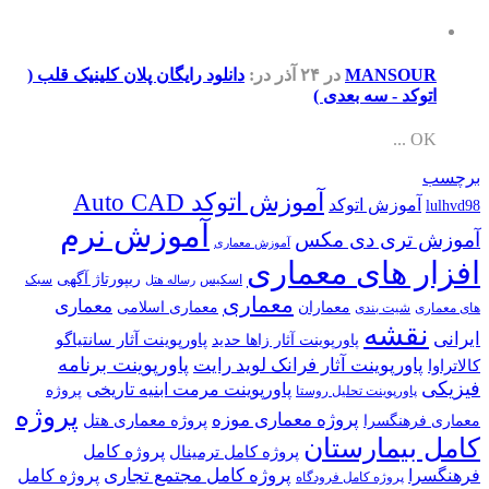
MANSOUR
در ۲۴ آذر
در:
دانلود رایگان پلان کلینیک قلب (
اتوکد - سه بعدی )
OK ...
برچسب
آموزش اتوکد Auto CAD
آموزش اتوکد
lulhvd98
آموزش نرم
آموزش تری دی مکس
آموزش معماری
افزار های معماری
ریپورتاژ آگهی
اسکیس
سبک
رساله هتل
معماری
معماری
معماران
معماری اسلامی
های معماری
شیت بندی
نقشه
ایرانی
پاورپوینت آثار سانتیاگو
پاورپوینت آثار زاها حدید
پاورپوینت برنامه
پاورپوینت آثار فرانک لوید رایت
کالاتراوا
فیزیکی
پاورپوینت مرمت ابنیه تاریخی
پروژه
پاورپوینت تحلیل روستا
پروژه
پروژه معماری موزه
پروژه معماری هتل
معماری فرهنگسرا
کامل بیمارستان
پروژه کامل
پروژه کامل ترمینال
پروژه کامل مجتمع تجاری
فرهنگسرا
پروژه کامل
پروژه کامل فرودگاه