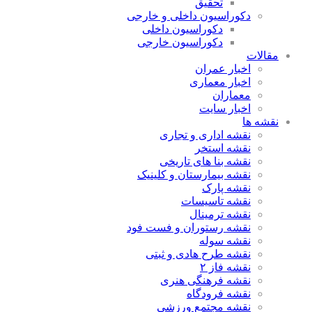
تحقیق
دکوراسیون داخلی و خارجی
دکوراسیون داخلی
دکوراسیون خارجی
مقالات
اخبار عمران
اخبار معماری
معماران
اخبار سایت
نقشه ها
نقشه اداری و تجاری
نقشه استخر
نقشه بنا های تاریخی
نقشه بیمارستان و کلینیک
نقشه پارک
نقشه تاسیسات
نقشه ترمینال
نقشه رستوران و فست فود
نقشه سوله
نقشه طرح هادی و ثبتی
نقشه فاز ۲
نقشه فرهنگی هنری
نقشه فرودگاه
نقشه مجتمع ورزشی