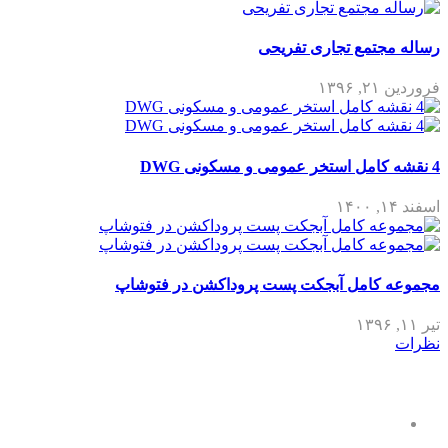
مع تجاری تفریحی
امل آبجکت پست پروداکشن در فتوشاپ