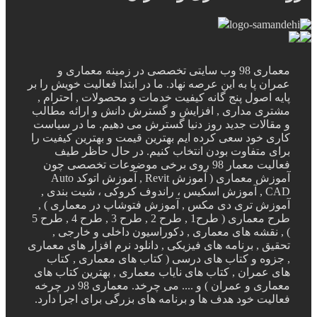
معماری 98 وب سایتی تخصصی در زمینه معماری و
پا به این عرصه نهاد. ما در ابتدا فعالیت خویش را بر
اصول پنج گانه کیفیت خدمات و محصولات , احترام ,
 مداری , افزایش و گسترش دانش و ارائه مطالب
لات جدید روز دنیا گسترش می دهیم. ما در سیاست
خود سعی کرده ایم بهترین قیمت و بهترین کیفیت را
متفاوت بودن انتخاب کنیم. در حال حاظر طیف
فعالیت معمار 98 روی برخی موضوعات تخصصی چون
آموزش معماری ( آموزش Revit , آموزش اتوکد Auto
CAD , آموزش اسکیس ، راندوف کروکی ، شیت بندی ,
 تری دی مکس , آموزش فتوشاپ در معماری ) ,
طرح معماری ( طرح1 , طرح 2 , طرح 3 , طرح 4 , طرح 5
قشه های معماری , دکوراسیون داخلی و خارجی ,
, برنامه های فیزیکی , دانلود نرم افزار های معماری
ه و کتاب های درسی ( کتاب های معماری , کتاب
مران , کتاب های نایاب معماری , بهترین کتاب های
معماری و عمران ) و .... می چرخد. معماری 98 در چرخه
ت خود هدف ها و برنامه های بزرگی برای اجرا دارد.