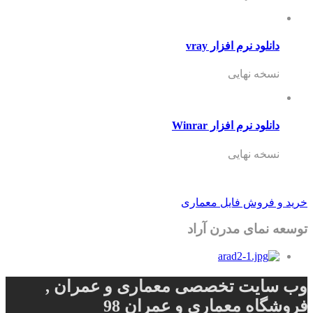
د نرم افزار vray
 نهایی
 نرم افزار Winrar
 نهایی
وش فایل معماری
ای مدرن آراد
ت تخصصی معماری و عمران ,
ه معماری و عمران 98