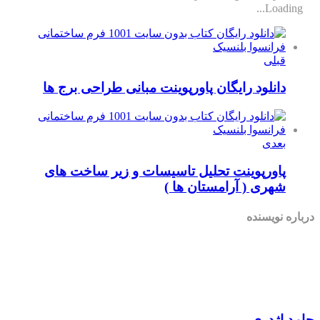
لود رایگان پاورپوینت مبانی طراحی برج ها
ی
رپوینت تحلیل تاسیسات و زیر ساخت های
ی ( آرامستان ها )
سنده
ری