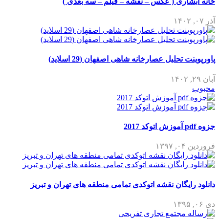
ری ( عکس – نقشه – فیلم – سه بعدی )
لیل عصارخانه شاهی اصفهان (29 اسلاید)
گان نقشه اتوکدی تمامی منطقه های تهران و تبریز