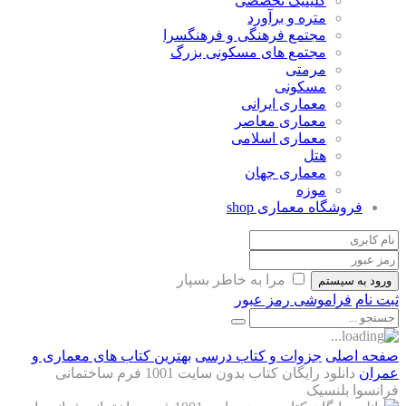
کلینیک تخصصی
متره و برآورد
مجتمع فرهنگی و فرهنگسرا
مجتمع های مسکونی بزرگ
مرمتی
مسکونی
معماری ایرانی
معماری معاصر
معماری اسلامی
هتل
معماری جهان
موزه
شگاه معماری
shop
مرا به خاطر بسپار
یستم
اموشی رمز عبور
ی
جزوات و کتاب درسی
بهترین کتاب های معماری و
دانلود رایگان کتاب بدون سایت 1001 فرم ساختمانی
لنسیک