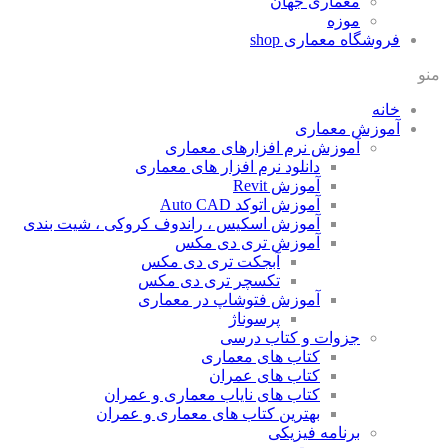
معماری جهان
موزه
شگاه معماری
shop
زش معماری
آموزش نرم افزارهای معماری
دانلود نرم افزار های معماری
آموزش Revit
آموزش اتوکد Auto CAD
آموزش اسکیس ، راندوف کروکی ، شیت بندی
آموزش تری دی مکس
آبجکت تری دی مکس
تکسچر تری دی مکس
آموزش فتوشاپ در معماری
پرسوناژ
جزوات و کتاب درسی
کتاب های معماری
کتاب های عمران
کتاب های نایاب معماری و عمران
بهترین کتاب های معماری و عمران
برنامه فیزیکی