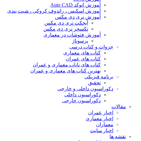
آموزش اتوکد Auto CAD
آموزش اسکیس ، راندوف کروکی ، شیت بندی
آموزش تری دی مکس
آبجکت تری دی مکس
تکسچر تری دی مکس
آموزش فتوشاپ در معماری
پرسوناژ
جزوات و کتاب درسی
کتاب های معماری
کتاب های عمران
کتاب های نایاب معماری و عمران
بهترین کتاب های معماری و عمران
برنامه فیزیکی
تحقیق
دکوراسیون داخلی و خارجی
دکوراسیون داخلی
دکوراسیون خارجی
ات
اخبار عمران
اخبار معماری
معماران
اخبار سایت
 ها