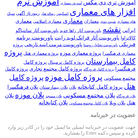
آموزش نرم
ری دی مکس
آموزش معماری
 های معماری
ریپورتاژ آگهی
اسکیس
سبک
رساله هتل
معماری
معماری
معماران
معماری اسلامی
شیت بندی
شه
پاورپوینت آثار سانتیاگو
پاورپوینت آثار زاها حدید
پاورپوینت برنامه
ورپوینت آثار فرانک لوید رایت
پاورپوینت مرمت ابنیه تاریخی
پروژه
ورپوینت تحلیل روستا
پروژه
پروژه معماری موزه
پروژه معماری هتل
هنگسرا
یمارستان
پروژه کامل
پروژه کامل ترمینال
پروژه کامل مجتمع تجاری
پروژه کامل
پروژه کامل فرودگاه
پروژه کامل موزه
پروژه کامل
کونی
ژه کامل کتابخانه
پلان فرهنگسرا
پلان
پلان بیمارستان
پلان موزه
پلان مجتمع مسکونی
پلان
پلان مسجد
پلان کتابخانه
یلا
پلان کامل مجتمع مسکونی
ر خبرنامه
در خبرنامه ایمیلی ما ایمیل خود را در کادر زیر وارد
Ente را بفشارید.