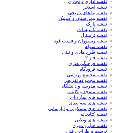
نقشه اداری و تجاری
نقشه استخر
نقشه بنا های تاریخی
نقشه بیمارستان و کلینیک
نقشه پارک
نقشه تاسیسات
نقشه ترمینال
نقشه رستوران و فست فود
نقشه سوله
نقشه طرح هادی و ثبتی
نقشه فاز ۲
نقشه فرهنگی هنری
نقشه فرودگاه
نقشه مجتمع ورزشی
نقشه مجموعه تفریحی
نقشه مدرسه و دانشگاه
نقشه مسجد و کلیسا
نقشه های سازه ای
نقشه های سه بعدی
نقشه های مسکونی و آپارتمانی
نقشه کتابخانه
نقشه های ویلایی
نقشه هتل و موزه
ترسیم و طراحی فنی