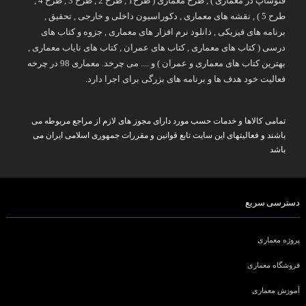
فتوشاپ در معماری ) , طرح معماری ( طرح1 , طرح 2 , طرح 3 , طرح 4 ,
طرح 5 ) , نقشه های معماری , دکوراسیون داخلی و خارجی , تحقیق ,
برنامه های فیزیکی , دانلود نرم افزار های معماری , جزوه و کتاب های
درسی ( کتاب های معماری , کتاب های عمران , کتاب های نایاب معماری ,
بهترین کتاب های معماری و عمران ) و .... می چرخد. معماری 98 در چرخه
فعالیت خود هدف ها و برنامه های بزرگی برای اجرا دارد.
تمامی کالاها و خدمات حسب مورد دارای مجوز های لازم از مراجع مربوطه می
باشند و فعالیتهای این سایت تابع قوانین و مقررات جمهوری اسلامی ایران می
باشد
دسترسی سریع
پروژه معماری
فروشگاه معماری
آموزش معماری