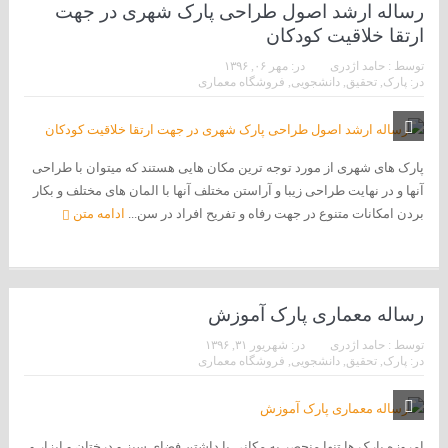
رساله ارشد اصول طراحی پارک شهری در جهت
ارتقا خلاقیت کودکان
توسط :
حامد اژدری
در:
مهر ۰۶, ۱۳۹۶
در:
پارک
,
تحقیق
,
دانشجویی
,
فروشگاه معماری
پارک های شهری از مورد توجه ترین مکان هایی هستند که میتوان با طراحی
آنها و در نهایت طراحی زیبا و آراستن مختلف آنها با المان های مختلف و بکار
بردن امکانات متنوع در جهت رفاه و تفریح افراد در سن...
ادامه متن
رساله معماری پارک آموزش
توسط :
حامد اژدری
در:
شهریور ۳۱, ۱۳۹۶
در:
پارک
,
تحقیق
,
دانشجویی
,
فروشگاه معماری
امروزه پارک ها تنها منحصر به مکانی با داشتن فضای سبز و درختان و ابزار و