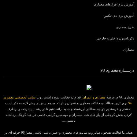
آموزش نرم افزارهای معماری
آموزش تری دی مکس
طرح معماری
دکوراسیون داخلی و خارجی
معماران
دربـــــاره معماری 98
معماری ۹۸ درعرصه
معماری و عمران
اقدام به فعالیت نموده است . وب
سایت تخصصی معماری
۹۸
بروز ترین مطالب و مقالات معماری و عمران را ارائه میدهد. پیش از پیش لازم به ذکر است
مفتخر و خرسندیم بتوانیم مطالبی ارزشمند و جدید ارائه دهیم تا در رشد , پیشرفت و برطرف
کردن بخش کوچکی از نیاز های شما معماران و مهندسین گرامی قدمی هر چند کوچک برداشته
باشیم. ....
هدف ما فعالیت همچون سایر وب سایت های معماری و عمران نمی باشد , معمار98 حرفه ای تر