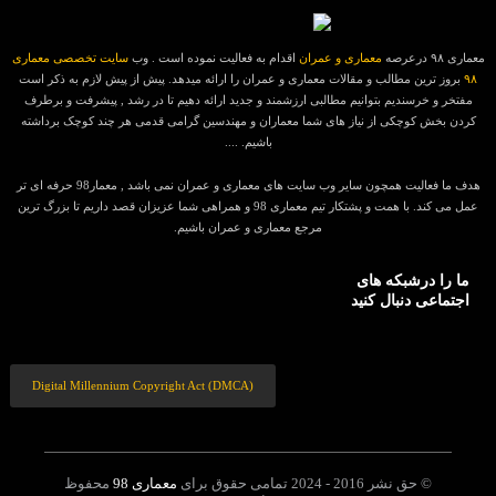
معماری ۹۸ درعرصه
معماری و عمران
اقدام به فعالیت نموده است . وب
سایت تخصصی معماری
۹۸
بروز ترین مطالب و مقالات معماری و عمران را ارائه میدهد. پیش از پیش لازم به ذکر است
مفتخر و خرسندیم بتوانیم مطالبی ارزشمند و جدید ارائه دهیم تا در رشد , پیشرفت و برطرف
کردن بخش کوچکی از نیاز های شما معماران و مهندسین گرامی قدمی هر چند کوچک برداشته
باشیم. ....
هدف ما فعالیت همچون سایر وب سایت های معماری و عمران نمی باشد , معمار98 حرفه ای تر
عمل می کند. با همت و پشتکار تیم معماری 98 و همراهی شما عزیزان قصد داریم تا بزرگ ترین
مرجع معماری و عمران باشیم.
ما را درشبکه های
اجتماعی دنبال کنید
Digital Millennium Copyright Act (DMCA)
© حق نشر 2016 - 2024 تمامی حقوق برای
معماری 98
محفوظ