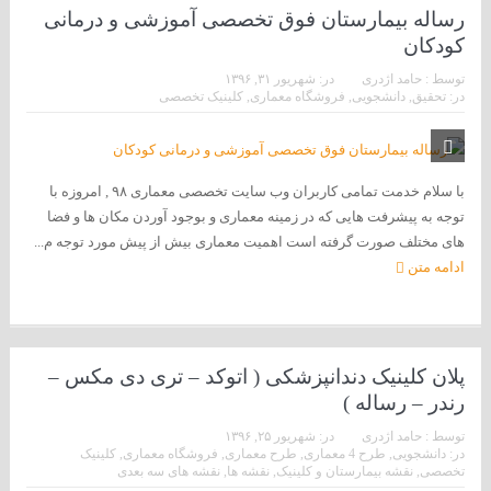
رساله بیمارستان فوق تخصصی آموزشی و درمانی
کودکان
توسط :
حامد اژدری
در:
شهریور ۳۱, ۱۳۹۶
در:
تحقیق
,
دانشجویی
,
فروشگاه معماری
,
کلینیک تخصصی
با سلام خدمت تمامی کاربران وب سایت تخصصی معماری ۹۸ , امروزه با
توجه به پیشرفت هایی که در زمینه معماری و بوجود آوردن مکان ها و فضا
های مختلف صورت گرفته است اهمیت معماری بیش از پیش مورد توجه م...
ادامه متن
پلان کلینیک دندانپزشکی ( اتوکد – تری دی مکس –
رندر – رساله )
توسط :
حامد اژدری
در:
شهریور ۲۵, ۱۳۹۶
در:
دانشجویی
,
طرح 4 معماری
,
طرح معماری
,
فروشگاه معماری
,
کلینیک
تخصصی
,
نقشه بیمارستان و کلینیک
,
نقشه ها
,
نقشه های سه بعدی