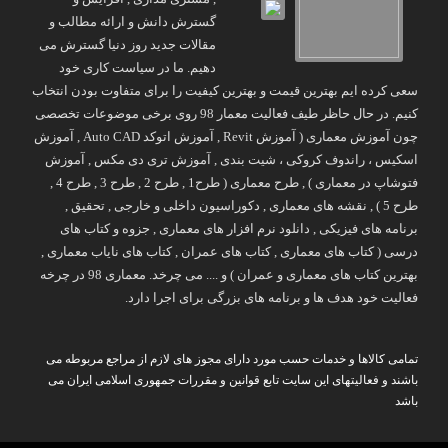
گسترش دانش و ارائه مطالب و
مقالات جدید روز دنیا گسترش می
دهیم. ما در سیاست کاری خود
سعی کرده ایم بهترین قیمت و بهترین کیفیت را برای متفاوت بودن انتخاب
کنیم. در حال حاظر طیف فعالیت معمار 98 روی برخی موضوعات تخصصی
چون آموزش معماری ( آموزش Revit , آموزش اتوکد Auto CAD , آموزش
اسکیس ، راندوف کروکی ، شیت بندی , آموزش تری دی مکس , آموزش
فتوشاپ در معماری ) , طرح معماری ( طرح1 , طرح 2 , طرح 3 , طرح 4 ,
طرح 5 ) , نقشه های معماری , دکوراسیون داخلی و خارجی , تحقیق ,
برنامه های فیزیکی , دانلود نرم افزار های معماری , جزوه و کتاب های
درسی ( کتاب های معماری , کتاب های عمران , کتاب های نایاب معماری ,
بهترین کتاب های معماری و عمران ) و .... می چرخد. معماری 98 در چرخه
فعالیت خود هدف ها و برنامه های بزرگی برای اجرا دارد.
تمامی کالاها و خدمات حسب مورد دارای مجوز های لازم از مراجع مربوطه می
باشند و فعالیتهای این سایت تابع قوانین و مقررات جمهوری اسلامی ایران می
باشد