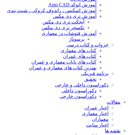
آموزش اتوکد Auto CAD
آموزش اسکیس ، راندوف کروکی ، شیت بندی
آموزش تری دی مکس
آبجکت تری دی مکس
تکسچر تری دی مکس
آموزش فتوشاپ در معماری
پرسوناژ
جزوات و کتاب درسی
کتاب های معماری
کتاب های عمران
کتاب های نایاب معماری و عمران
بهترین کتاب های معماری و عمران
برنامه فیزیکی
تحقیق
دکوراسیون داخلی و خارجی
دکوراسیون داخلی
دکوراسیون خارجی
ات
اخبار عمران
اخبار معماری
معماران
اخبار سایت
 ها