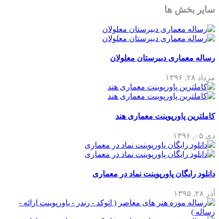
ش ها
اری دبیرستان معلولان
اورپوینت معماری هند
گان پاورپوینت نماد در معماری