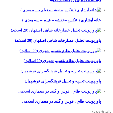
 آبشاری ( عکس – نقشه – فیلم – سه بعدی )
وینت تحلیل عصارخانه شاهی اصفهان (29 اسلاید)
وینت تحلیل نظام تقسیم شهری (20 اسلاید )
پوینت تجزیه و تحلیل فرهنگسرای فرشچیان
پوینت طاق , قوس و گنبد در معماری اسلامی
د