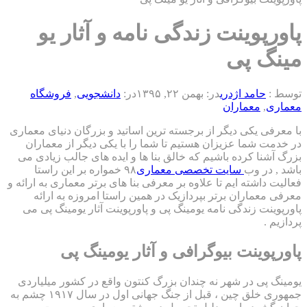
وینت زندگی نامه و آثار یو
پی
مد اژدری
در:
بهمن ۲۲, ۱۳۹۵
در:
دانشجویی
,
فروشگاه
عماران
کی دیگر از برجسته ترین اساتید و بزرگان دنیای معماری
ا عزیزان هستیم تا شما را با یکی دیگر از معماران
کرده باشیم که خالق بنا ها و ایده های جالب زیادی می
وب
سایت تخصصی معماری
۹۸ خمواره بر این راستا
ته ایم تا علاوه بر معرفی بنا های برتر معماری به ارائه و
ران برتر بپردازیک در همین راستا امروزه به ارائه
زندگی نامه یومینگ پی و پاورپوینت آثار یومینگ پی می
نت بیوگرافی و آثار یومینگ پی
 در شهر نه چندان بزرگ کنتون واقع در کشور میلیاردی
جمهوری خلق چین ، قبل از جنگ جهانی اول در سال ۱۹۱۷ چشم به