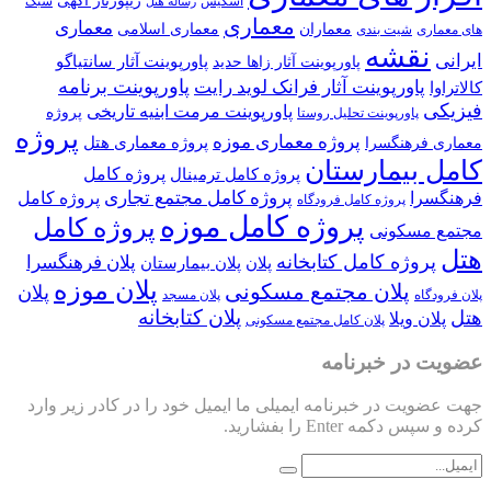
ریپورتاژ آگهی
اسکیس
سبک
رساله هتل
معماری
معماری
معماران
معماری اسلامی
شیت بندی
شه
پاورپوینت آثار سانتیاگو
پاورپوینت آثار زاها حدید
پاورپوینت برنامه
ورپوینت آثار فرانک لوید رایت
پاورپوینت مرمت ابنیه تاریخی
پروژه
ورپوینت تحلیل روستا
پروژه
پروژه معماری موزه
پروژه معماری هتل
هنگسرا
یمارستان
پروژه کامل
پروژه کامل ترمینال
پروژه کامل مجتمع تجاری
پروژه کامل
پروژه کامل فرودگاه
پروژه کامل موزه
پروژه کامل
کونی
ژه کامل کتابخانه
پلان فرهنگسرا
پلان
پلان بیمارستان
پلان موزه
پلان مجتمع مسکونی
پلان
پلان مسجد
پلان کتابخانه
یلا
پلان کامل مجتمع مسکونی
ر خبرنامه
در خبرنامه ایمیلی ما ایمیل خود را در کادر زیر وارد
Ente را بفشارید.