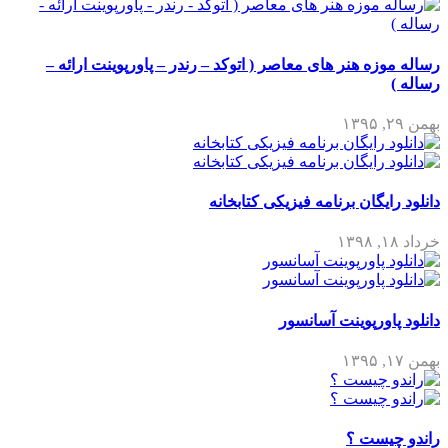
 هنر های معاصر ( اتوکد – رندر – پاورپوینت ارائه –
گان برنامه فیزیکی کتابخانه
رپوینت آسانسور
ت ؟