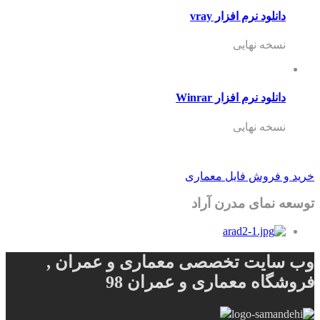
د نرم افزار vray
 نهایی
 نرم افزار Winrar
 نهایی
وش فایل معماری
ای مدرن آراد
ت تخصصی معماری و عمران ,
ه معماری و عمران 98