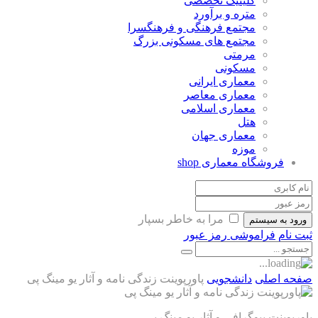
کلینیک تخصصی
متره و برآورد
مجتمع فرهنگی و فرهنگسرا
مجتمع های مسکونی بزرگ
مرمتی
مسکونی
معماری ایرانی
معماری معاصر
معماری اسلامی
هتل
معماری جهان
موزه
شگاه معماری
shop
مرا به خاطر بسپار
یستم
اموشی رمز عبور
ی
دانشجویی
پاورپوینت زندگی نامه و آثار یو مینگ پی
بیوگرافی و آثار یو مینگ پی