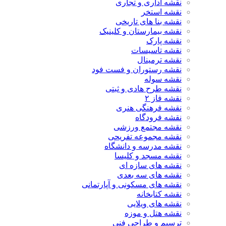
نقشه اداری و تجاری
نقشه استخر
نقشه بنا های تاریخی
نقشه بیمارستان و کلینیک
نقشه پارک
نقشه تاسیسات
نقشه ترمینال
نقشه رستوران و فست فود
نقشه سوله
نقشه طرح هادی و ثبتی
نقشه فاز ۲
نقشه فرهنگی هنری
نقشه فرودگاه
نقشه مجتمع ورزشی
نقشه مجموعه تفریحی
نقشه مدرسه و دانشگاه
نقشه مسجد و کلیسا
نقشه های سازه ای
نقشه های سه بعدی
نقشه های مسکونی و آپارتمانی
نقشه کتابخانه
نقشه های ویلایی
نقشه هتل و موزه
ترسیم و طراحی فنی