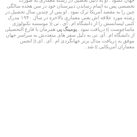
 . او به دلیل تحصیل در رشته معماری به صورت
به اتمام رساندن دبیرستان خود در سن هجده سالگی
مقصد آمریکا ترک نمود . او پس از چندین سال تحصیل در
رشته مورد علاقه اش یعنی معماری بالاخره در سال ۱۹۴۰ مدرک
سش را از دانشگاه ام . آی . تی (( موسسه تکنولوژی
)) دریافت نمود .
یومینگ پی
همزمان با فارغ التحصیلی
ه ام . آی .تی به دلیل سفر های متعددش به سراسر جهان
یافت مدال برتر جهانگردی ام . آی . ای (( انجمن
ریکایی )) شد .