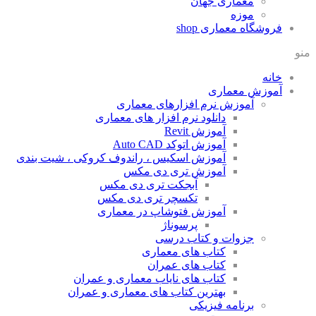
معماری جهان
موزه
شگاه معماری
shop
زش معماری
آموزش نرم افزارهای معماری
دانلود نرم افزار های معماری
آموزش Revit
آموزش اتوکد Auto CAD
آموزش اسکیس ، راندوف کروکی ، شیت بندی
آموزش تری دی مکس
آبجکت تری دی مکس
تکسچر تری دی مکس
آموزش فتوشاپ در معماری
پرسوناژ
جزوات و کتاب درسی
کتاب های معماری
کتاب های عمران
کتاب های نایاب معماری و عمران
بهترین کتاب های معماری و عمران
برنامه فیزیکی