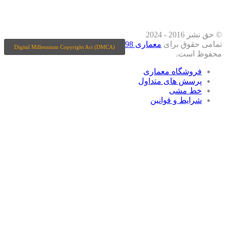
شبکه های اجتماعی دنبال کنید
© حق نشر 2016 - 2024
وق برای
معماری 98
Digital Millennium Copyright Act (DMCA)
ت.
شگاه معماری
ش های متداول
مشی
ط و قوانین