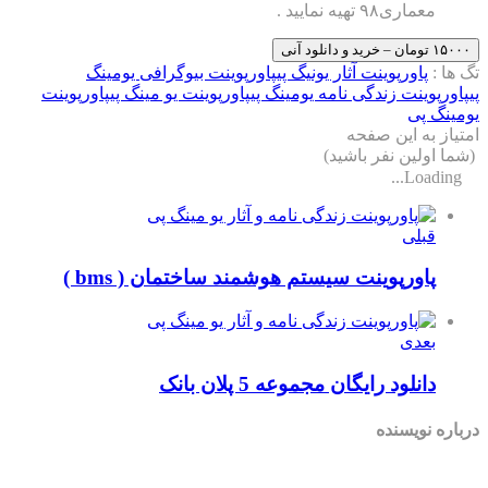
یه نمایید .
رپوینت آثار یونیگ پی
پاورپوینت بیوگرافی یومینگ
 زندگی نامه یومینگ پی
پاورپوینت یو مینگ پی
پاورپوینت
این صفحه
 نفر باشید)
پوینت سیستم هوشمند ساختمان ( bms )
ی
د رایگان مجموعه 5 پلان بانک
سنده