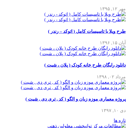
ا تاسیسات کامل ( اتوکد – رندر )
گان طرح خانه کودک ( پلان ، شیت )
ری موزه زبان و الگو ( کد , تری دی , شیت )