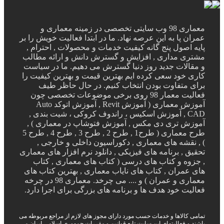
معماری 98 وب سایتی تخصصی در زمینه معماری و
پا به این عرصه نهاد. ما در ابتدا فعالیت خویش را بر
اصول پنج گانه کیفیت خدمات و محصولات , احترام ,
 مداری , افزایش و گسترش دانش و ارائه مطالب
لات جدید روز دنیا گسترش می دهیم. ما در سیاست
خود سعی کرده ایم بهترین قیمت و بهترین کیفیت را
متفاوت بودن انتخاب کنیم. در حال حاظر طیف
فعالیت معمار 98 روی برخی موضوعات تخصصی چون
آموزش معماری ( آموزش Revit , آموزش اتوکد Auto
CAD , آموزش اسکیس ، راندوف کروکی ، شیت بندی ,
 تری دی مکس , آموزش فتوشاپ در معماری ) ,
طرح معماری ( طرح1 , طرح 2 , طرح 3 , طرح 4 , طرح 5
قشه های معماری , دکوراسیون داخلی و خارجی ,
, برنامه های فیزیکی , دانلود نرم افزار های معماری
ه و کتاب های درسی ( کتاب های معماری , کتاب
مران , کتاب های نایاب معماری , بهترین کتاب های
معماری و عمران ) و .... می چرخد. معماری 98 در چرخه
ت خود هدف ها و برنامه های بزرگی برای اجرا دارد.
الاها و خدمات حسب مورد دارای مجوز های لازم از مراجع مربوطه می
 فعالیتهای این سایت تابع قوانین و مقررات جمهوری اسلامی ایران می