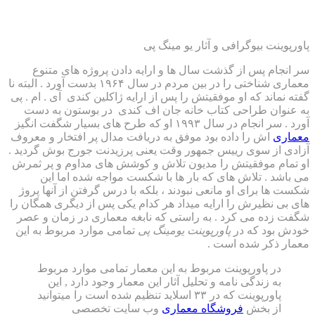
بیوگرافی و آثار یو مینگ پی
پس از گذشت سال ها و ارایه دادن پروژه های متنوع
معماری شناختی را در بین مردم در سال ۱۹۶۴ بدست آورد . البته نا
 که او موفقیتش را پس از ارایه ژاکلین کندی آی . ام . پی
طراحی کتاب خانه جان اف کندی در بوستون به دست
۱۹۹ او که طرح های بسیار شگفت انگیز
 را داده بود موفق به دریافت مدال پر افتخار و معروف
سوی رییس جمهور وقت یعنی پرزیدنت جورج بوش گردید .
وفقیتش را مدیون تلاش و کوشش های مداوم و پر ثمرش
تلاش های که بار ها با شکست مواجه شده اما این
ای او مانعی نبودند ، بلکه با درس گرفتن از آنها پروژ
رش را ارایه میداد هر کدام یکی پس از دیگری همگان را
می کرد . به راستی که نابغه معماری در زمان و عصر
 که در
پاورپوینت یومینگ پی
تمامی موارد مربوط به این
 شده است .
اورپوینت مربوط به این معمار تمامی موارد مربوط
ندگی نامه و تحلیل آثار این معمار وجود دارد , این
پاورپوینت که در ۳۳ اسلاید تنظیم شده است را میتوانید
بخش
فروشگاه معماری
وب سایت تخصصی