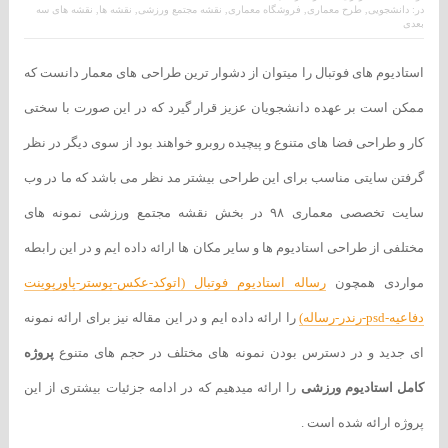
در:
دانشجویی
,
طرح معماری
,
فروشگاه معماری
,
نقشه مجتمع ورزشی
,
نقشه ها
,
نقشه های سه
بعدی
استادیوم های فوتبال را میتوان از دشوار ترین طراحی های معمار دانست که
ممکن است بر عهده دانشجویان عزیز قرار گیرد که در این صورت با سختی
کار و طراحی فضا های متنوع و پیچیده روبرو خواهند بود از سوی دیگر در نظر
گرفتن سایتی مناسب برای این طراحی بیشتر مد نظر می باشد که ما در وب
سایت تخصصی معماری ۹۸ در بخش نقشه مجتمع ورزشی نمونه های
مختلفی از طراحی استادیوم ها و سایر مکان ها ارائه داده ایم و در این رابطه
مواردی همچون
رساله استادیوم فوتبال (اتوکد-عکس-پوستر-پاورپوینت
دفاعیه-psd-رندر-رساله)
را ارائه داده ایم و در این مقاله نیز برای ارائه نمونه
ای جدید و در دسترس بودن نمونه های مختلف در حجم های متنوع
پروژه
کامل استادیوم ورزشی
را ارائه میدهیم که در ادامه جزئیات بیشتری از این
پروژه ارائه شده است .