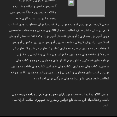
, مشتری مداری , افزایش و
گسترش دانش و ارائه مطالب و
مقالات جدید روز دنیا گسترش می
دهیم. ما در سیاست کاری خود
سعی کرده ایم بهترین قیمت و بهترین کیفیت را برای متفاوت بودن انتخاب
کنیم. در حال حاظر طیف فعالیت معمار 98 روی برخی موضوعات تخصصی
چون آموزش معماری ( آموزش Revit , آموزش اتوکد Auto CAD , آموزش
اسکیس ، راندوف کروکی ، شیت بندی , آموزش تری دی مکس , آموزش
فتوشاپ در معماری ) , طرح معماری ( طرح1 , طرح 2 , طرح 3 , طرح 4 ,
طرح 5 ) , نقشه های معماری , دکوراسیون داخلی و خارجی , تحقیق ,
برنامه های فیزیکی , دانلود نرم افزار های معماری , جزوه و کتاب های
درسی ( کتاب های معماری , کتاب های عمران , کتاب های نایاب معماری ,
بهترین کتاب های معماری و عمران ) و .... می چرخد. معماری 98 در چرخه
فعالیت خود هدف ها و برنامه های بزرگی برای اجرا دارد.
تمامی کالاها و خدمات حسب مورد دارای مجوز های لازم از مراجع مربوطه می
باشند و فعالیتهای این سایت تابع قوانین و مقررات جمهوری اسلامی ایران می
باشد