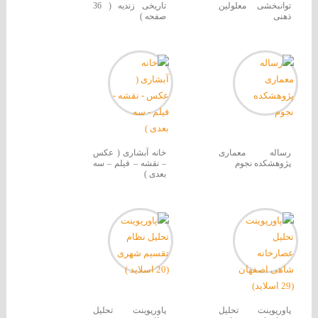
توانبخشی معلولین
تاریخی زندیه ( 36
ذهنی
صفحه )
رساله معماری
خانه آبشاری ( عکس
پژوهشکده نجوم
– نقشه – فیلم – سه
بعدی )
پاورپوینت تحلیل
پاورپوینت تحلیل