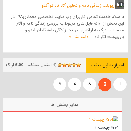
با سلام خدمت تمامی کاربران وب سایت تخصصی معماری۹۸ , در
این بخش از ارائه فایل های مربوط به بررسی زندگی نامه و آثار
معماران بزرگ به ارائه پاورپوینت زندگی نامه تادائو آندو و
پاورپوینت آثار تادا...
ادامه متن
(
1
امتیاز, میانگین:
5٫00
از 5)
امتیاز به این صفحه
5
4
3
1
2
سایر بخش ها
Xref چیست ؟