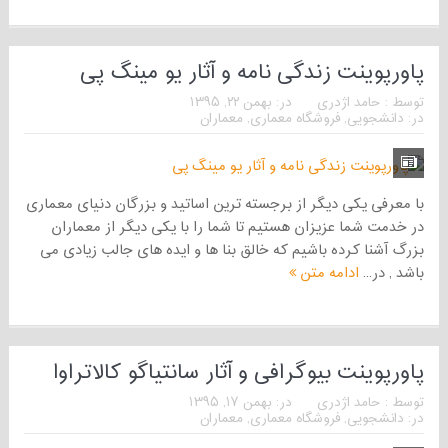
پاورپوینت زندگی نامه و آثار یو مینگ پی
توسط :
حامد اژدری
در:
بهمن ۲۲, ۱۳۹۵
در:
دانشجویی
,
فروشگاه معماری
,
معماران
با معرفی یکی دیگر از برجسته ترین اساتید و بزرگان دنیای معماری
در خدمت شما عزیزان هستیم تا شما را با یکی دیگر از معماران
بزرگ آشنا کرده باشیم که خالق بنا ها و ایده های جالب زیادی می
باشد , در...
ادامه متن
پاورپوینت بیوگرافی و آثار سانتیاگو کالاتراوا
توسط :
حامد اژدری
در:
بهمن ۱۷, ۱۳۹۵
در:
دانشجویی
,
فروشگاه معماری
,
معماران