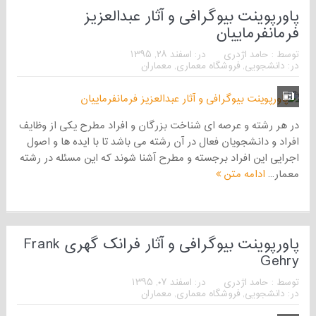
پاورپوینت بیوگرافی و آثار عبدالعزیز
فرمانفرماییان
توسط :
حامد اژدری
در:
اسفند ۲۸, ۱۳۹۵
در:
دانشجویی
,
فروشگاه معماری
,
معماران
در هر رشته و عرصه ای شناخت بزرگان و افراد مطرح یکی از وظایف
افراد و دانشجویان فعال در آن رشته می باشد تا با ایده ها و اصول
اجرایی این افراد برجسته و مطرح آشنا شوند که این مسئله در رشته
معمار...
ادامه متن
پاورپوینت بیوگرافی و آثار فرانک گهری Frank
Gehry
توسط :
حامد اژدری
در:
اسفند ۰۷, ۱۳۹۵
در:
دانشجویی
,
فروشگاه معماری
,
معماران