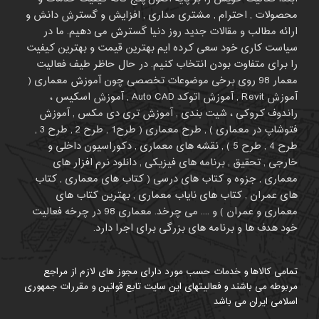
محصولات , احترام , مشتری مداری , افزایش و گسترش دانش و
ارائه مطالب و مقالات جدید روز دنیا گسترش می دهیم. ما در
سیاست کاری خود سعی کرده ایم بهترین قیمت و بهترین کیفیت
را برای متفاوت بودن انتخاب کنیم. در حال حاظر طیف فعالیت
معمار 98 روی برخی موضوعات تخصصی چون آموزش معماری (
آموزش Revit , آموزش اتوکد Auto CAD , آموزش اسکیس ،
راندوف کروکی ، شیت بندی , آموزش تری دی مکس , آموزش
فتوشاپ در معماری ) , طرح معماری ( طرح1 , طرح 2 , طرح 3 ,
طرح 4 , طرح 5 ) , نقشه های معماری , دکوراسیون داخلی و
خارجی , تحقیق , برنامه های فیزیکی , دانلود نرم افزار های
معماری , جزوه و کتاب های درسی ( کتاب های معماری , کتاب
های عمران , کتاب های نایاب معماری , بهترین کتاب های
معماری و عمران ) و .... می چرخد. معماری 98 در چرخه فعالیت
خود هدف ها و برنامه های بزرگی برای اجرا دارد.
تمامی کالاها و خدمات حسب مورد دارای مجوز های لازم از مراجع
مربوطه می باشند و فعالیتهای این سایت تابع قوانین و مقررات جمهوری
اسلامی ایران می باشد