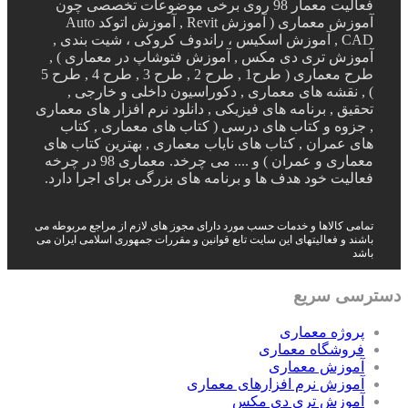
فعالیت معمار 98 روی برخی موضوعات تخصصی چون
آموزش معماری ( آموزش Revit , آموزش اتوکد Auto
CAD , آموزش اسکیس ، راندوف کروکی ، شیت بندی ,
آموزش تری دی مکس , آموزش فتوشاپ در معماری ) ,
طرح معماری ( طرح1 , طرح 2 , طرح 3 , طرح 4 , طرح 5
) , نقشه های معماری , دکوراسیون داخلی و خارجی ,
تحقیق , برنامه های فیزیکی , دانلود نرم افزار های معماری
, جزوه و کتاب های درسی ( کتاب های معماری , کتاب
های عمران , کتاب های نایاب معماری , بهترین کتاب های
معماری و عمران ) و .... می چرخد. معماری 98 در چرخه
فعالیت خود هدف ها و برنامه های بزرگی برای اجرا دارد.
تمامی کالاها و خدمات حسب مورد دارای مجوز های لازم از مراجع مربوطه می
باشند و فعالیتهای این سایت تابع قوانین و مقررات جمهوری اسلامی ایران می
باشد
دسترسی سریع
پروژه معماری
فروشگاه معماری
آموزش معماری
آموزش نرم افزارهای معماری
آموزش تری دی مکس