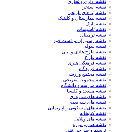
نقشه اداری و تجاری
نقشه استخر
نقشه بنا های تاریخی
نقشه بیمارستان و کلینیک
نقشه پارک
نقشه تاسیسات
نقشه ترمینال
نقشه رستوران و فست فود
نقشه سوله
نقشه طرح هادی و ثبتی
نقشه فاز ۲
نقشه فرهنگی هنری
نقشه فرودگاه
نقشه مجتمع ورزشی
نقشه مجموعه تفریحی
نقشه مدرسه و دانشگاه
نقشه مسجد و کلیسا
نقشه های سازه ای
نقشه های سه بعدی
نقشه های مسکونی و آپارتمانی
نقشه کتابخانه
نقشه های ویلایی
نقشه هتل و موزه
ترسیم و طراحی فنی