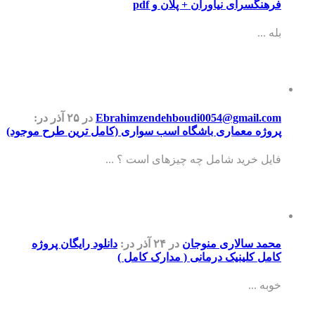
فرهنگسرای نیاوران + پلان و pdf
بله ...
Ebrahimzendehboudi0054@gmail.com
در ۲۵ آذر
در:
پروژه معماری باشگاه اسب سواری (کامل ترین طرح موجود)
فایل خرید شامل چه چیزهای است ؟ ...
محمد سالاری منوجان
در ۲۴ آذر
در:
دانلود رایگان پروژه
کامل کلینیک درمانی ( مدارک کامل )
خوبه ...