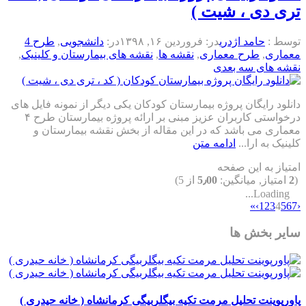
تری دی ، شیت )
توسط :
حامد اژدری
در:
فروردین ۱۶, ۱۳۹۸
در:
دانشجویی
,
طرح 4
معماری
,
طرح معماری
,
نقشه ها
,
نقشه های بیمارستان و کلینیک
,
نقشه های سه بعدی
دانلود رایگان پروژه بیمارستان کودکان یکی دیگر از نمونه فایل های
درخواستی کاربران عزیز مبنی بر ارائه پروژه بیمارستان طرح ۴
معماری می باشد که در این مقاله از بخش نقشه بیمارستان و
کلینیک به ارا...
ادامه متن
امتیاز به این صفحه
(
2
امتیاز, میانگین:
5٫00
از 5)
Loading...
»
›
1
2
3
4
5
6
7
‹
سایر بخش ها
پاورپوینت تحلیل مرمت تکیه بیگلربیگی کرمانشاه ( خانه حیدری )