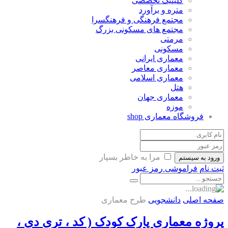
کلینیک تخصصی
متره و برآورد
مجتمع فرهنگی و فرهنگسرا
مجتمع های مسکونی بزرگ
مرمتی
مسکونی
معماری ایرانی
معماری معاصر
معماری اسلامی
هتل
معماری جهان
موزه
فروشگاه معماری
shop
مرا به خاطر بسپار
ورود به سیستم
ثبت نام
فراموشی رمز عبور
صفحه اصلی
دانشجویی
طرح معماری
پروژه معماری پارک کودک ( کد ، تری دی ،