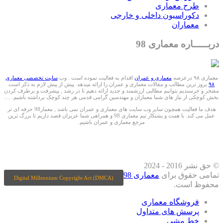
طرح معماری
دکوراسیون داخلی و خارجی
معماران
دربـــــاره معماری 98
معماری ۹۸ درعرصه
معماری و عمران
اقدام به فعالیت نموده است . وب
سایت تخصصی معماری
۹۸
بروز ترین مطالب و مقالات معماری و عمران را ارائه میدهد. پیش از پیش لازم به ذکر است
مفتخر و خرسندیم بتوانیم مطالبی ارزشمند و جدید ارائه دهیم تا در رشد , پیشرفت و برطرف کردن
بخش کوچکی از نیاز های شما معماران و مهندسین گرامی قدمی هر چند کوچک برداشته باشیم. ....
هدف ما فعالیت همچون سایر وب سایت های معماری و عمران نمی باشد , معمار98 حرفه ای تر
عمل می کند. با همت و پشتکار تیم معماری 98 و همراهی شما عزیزان قصد داریم تا بزرگ ترین
مرجع معماری و عمران باشیم.
ما را درشبکه های اجتماعی دنبال کنید
© حق نشر 2016 - 2024
تمامی حقوق برای
معماری 98
Digital Millennium Copyright Act (DMCA)
محفوظ است.
فروشگاه معماری
پرسش های متداول
خط مشی