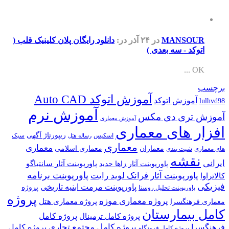
MANSOUR
در ۲۴ آذر
در:
دانلود رایگان پلان کلینیک قلب (
اتوکد - سه بعدی )
OK ...
برچسب
آموزش اتوکد Auto CAD
آموزش اتوکد
lulhvd98
آموزش نرم
آموزش تری دی مکس
آموزش معماری
افزار های معماری
ریپورتاژ آگهی
اسکیس
سبک
رساله هتل
معماری
معماری
معماران
معماری اسلامی
های معماری
شیت بندی
نقشه
ایرانی
پاورپوینت آثار سانتیاگو
پاورپوینت آثار زاها حدید
پاورپوینت برنامه
پاورپوینت آثار فرانک لوید رایت
کالاتراوا
فیزیکی
پاورپوینت مرمت ابنیه تاریخی
پروژه
پاورپوینت تحلیل روستا
پروژه
پروژه معماری موزه
پروژه معماری هتل
معماری فرهنگسرا
کامل بیمارستان
پروژه کامل
پروژه کامل ترمینال
پروژه کامل مجتمع تجاری
فرهنگسرا
پروژه کامل
پروژه کامل فرودگاه