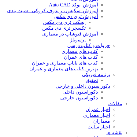
آموزش اتوکد Auto CAD
آموزش اسکیس ، راندوف کروکی ، شیت بندی
آموزش تری دی مکس
آبجکت تری دی مکس
تکسچر تری دی مکس
آموزش فتوشاپ در معماری
پرسوناژ
جزوات و کتاب درسی
کتاب های معماری
کتاب های عمران
کتاب های نایاب معماری و عمران
بهترین کتاب های معماری و عمران
برنامه فیزیکی
تحقیق
دکوراسیون داخلی و خارجی
دکوراسیون داخلی
دکوراسیون خارجی
مقالات
اخبار عمران
اخبار معماری
معماران
اخبار سایت
نقشه ها