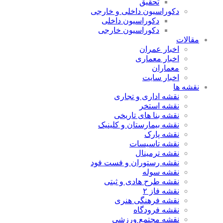
تحقیق
دکوراسیون داخلی و خارجی
دکوراسیون داخلی
دکوراسیون خارجی
مقالات
اخبار عمران
اخبار معماری
معماران
اخبار سایت
نقشه ها
نقشه اداری و تجاری
نقشه استخر
نقشه بنا های تاریخی
نقشه بیمارستان و کلینیک
نقشه پارک
نقشه تاسیسات
نقشه ترمینال
نقشه رستوران و فست فود
نقشه سوله
نقشه طرح هادی و ثبتی
نقشه فاز ۲
نقشه فرهنگی هنری
نقشه فرودگاه
نقشه مجتمع ورزشی