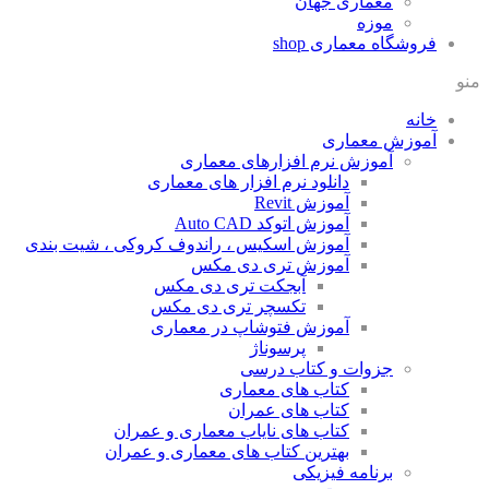
معماری جهان
موزه
فروشگاه معماری
shop
منو
خانه
آموزش معماری
آموزش نرم افزارهای معماری
دانلود نرم افزار های معماری
آموزش Revit
آموزش اتوکد Auto CAD
آموزش اسکیس ، راندوف کروکی ، شیت بندی
آموزش تری دی مکس
آبجکت تری دی مکس
تکسچر تری دی مکس
آموزش فتوشاپ در معماری
پرسوناژ
جزوات و کتاب درسی
کتاب های معماری
کتاب های عمران
کتاب های نایاب معماری و عمران
بهترین کتاب های معماری و عمران
برنامه فیزیکی