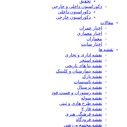
تحقیق
دکوراسیون داخلی و خارجی
دکوراسیون داخلی
دکوراسیون خارجی
مقالات
اخبار عمران
اخبار معماری
معماران
اخبار سایت
نقشه ها
نقشه اداری و تجاری
نقشه استخر
نقشه بنا های تاریخی
نقشه بیمارستان و کلینیک
نقشه پارک
نقشه تاسیسات
نقشه ترمینال
نقشه رستوران و فست فود
نقشه سوله
نقشه طرح هادی و ثبتی
نقشه فاز ۲
نقشه فرهنگی هنری
نقشه فرودگاه
نقشه مجتمع ورزشی