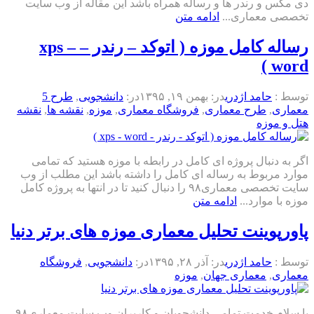
دی مکس و رندر ها و رساله همراه باشد این مقاله از وب سایت
تخصصی معماری...
ادامه متن
رساله کامل موزه ( اتوکد – رندر – xps –
word )
توسط :
حامد اژدری
در:
بهمن ۱۹, ۱۳۹۵
در:
دانشجویی
,
طرح 5
معماری
,
طرح معماری
,
فروشگاه معماری
,
موزه
,
نقشه ها
,
نقشه
هتل و موزه
اگر به دنبال پروژه ای کامل در رابطه با موزه هستید که تمامی
موارد مربوط به رساله ای کامل را داشته باشد این مطلب از وب
سایت تخصصی معماری۹۸ را دنبال کنید تا در انتها به پروژه کامل
موزه با موارد...
ادامه متن
پاورپوینت تحلیل معماری موزه های برتر دنیا
توسط :
حامد اژدری
در:
آذر ۲۸, ۱۳۹۵
در:
دانشجویی
,
فروشگاه
معماری
,
معماری جهان
,
موزه
با سلام خدمت تمامی دانشجویان و کاربران وب سایت معماری۹۸ ,