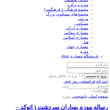
کلینیک تخصصی
متره و برآورد
مجتمع فرهنگی و فرهنگسرا
مجتمع های مسکونی بزرگ
مرمتی
مسکونی
معماری ایرانی
معماری معاصر
معماری اسلامی
هتل
معماری جهان
موزه
فروشگاه معماری
shop
مرا به خاطر بسپار
ورود به سیستم
ثبت نام
فراموشی رمز عبور
صفحه اصلی
دانشجویی
موزه
رساله موزه بمباران سردشت ( اتوکد –