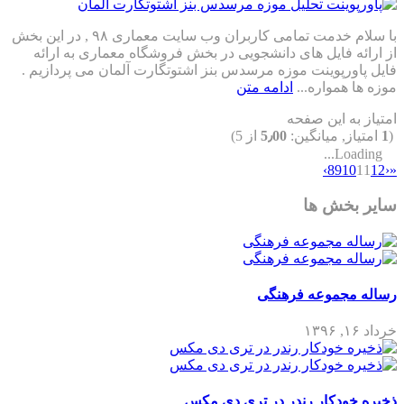
با سلام خدمت تمامی کاربران وب سایت معماری ۹۸ , در این بخش
از ارائه فایل های دانشجویی در بخش فروشگاه معماری به ارائه
فایل پاورپوینت موزه مرسدس بنز اشتوتگارت آلمان می پردازیم .
موزه ها همواره...
ادامه متن
امتیاز به این صفحه
(
1
امتیاز, میانگین:
5٫00
از 5)
Loading...
›
8
9
10
11
12
‹
«
سایر بخش ها
رساله مجموعه فرهنگی
خرداد ۱۶, ۱۳۹۶
ذخیره خودکار رندر در تری دی مکس