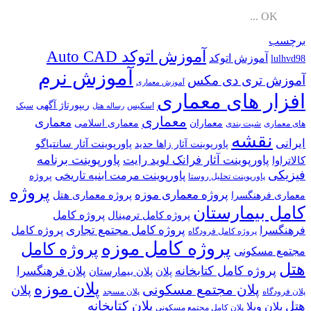
OK ...
برچسب
آموزش اتوکد Auto CAD
آموزش اتوکد
lulhvd98
آموزش نرم
آموزش تری دی مکس
آموزش معماری
افزار های معماری
ریپورتاژ آگهی
اسکیس
سبک
رساله هتل
معماری
معماری
معماران
معماری اسلامی
های معماری
شیت بندی
نقشه
ایرانی
پاورپوینت آثار سانتیاگو
پاورپوینت آثار زاها حدید
پاورپوینت برنامه
پاورپوینت آثار فرانک لوید رایت
کالاتراوا
فیزیکی
پاورپوینت مرمت ابنیه تاریخی
پروژه
پاورپوینت تحلیل روستا
پروژه
پروژه معماری موزه
پروژه معماری هتل
معماری فرهنگسرا
کامل بیمارستان
پروژه کامل
پروژه کامل ترمینال
پروژه کامل مجتمع تجاری
فرهنگسرا
پروژه کامل
پروژه کامل فرودگاه
پروژه کامل موزه
پروژه کامل
مجتمع مسکونی
هتل
پروژه کامل کتابخانه
پلان فرهنگسرا
پلان
پلان بیمارستان
پلان موزه
پلان مجتمع مسکونی
پلان
پلان فرودگاه
پلان مسجد
پلان کتابخانه
هتل
پلان ویلا
پلان کامل مجتمع مسکونی