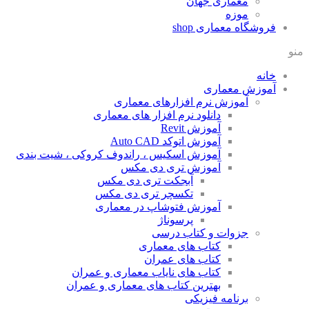
معماری جهان
موزه
فروشگاه معماری
shop
منو
خانه
آموزش معماری
آموزش نرم افزارهای معماری
دانلود نرم افزار های معماری
آموزش Revit
آموزش اتوکد Auto CAD
آموزش اسکیس ، راندوف کروکی ، شیت بندی
آموزش تری دی مکس
آبجکت تری دی مکس
تکسچر تری دی مکس
آموزش فتوشاپ در معماری
پرسوناژ
جزوات و کتاب درسی
کتاب های معماری
کتاب های عمران
کتاب های نایاب معماری و عمران
بهترین کتاب های معماری و عمران
برنامه فیزیکی