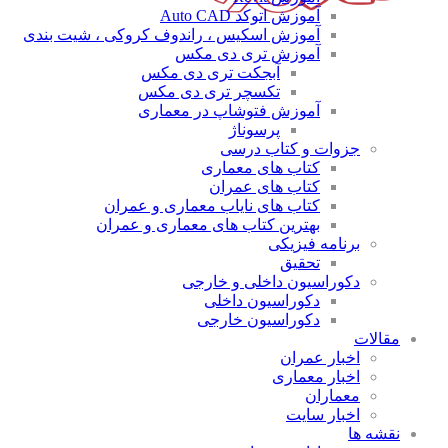
آموزش اتوکد Auto CAD
آموزش اسکیس ، راندوف کروکی ، شیت بندی
آموزش تری دی مکس
آبجکت تری دی مکس
تکسچر تری دی مکس
آموزش فتوشاپ در معماری
پرسوناژ
جزوات و کتاب درسی
کتاب های معماری
کتاب های عمران
کتاب های نایاب معماری و عمران
بهترین کتاب های معماری و عمران
برنامه فیزیکی
تحقیق
دکوراسیون داخلی و خارجی
دکوراسیون داخلی
دکوراسیون خارجی
مقالات
اخبار عمران
اخبار معماری
معماران
اخبار سایت
نقشه ها