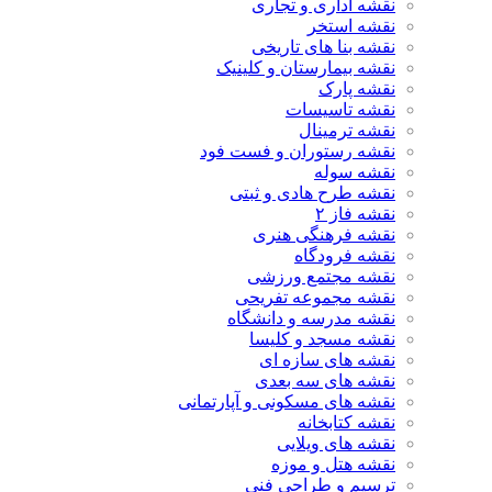
نقشه اداری و تجاری
نقشه استخر
نقشه بنا های تاریخی
نقشه بیمارستان و کلینیک
نقشه پارک
نقشه تاسیسات
نقشه ترمینال
نقشه رستوران و فست فود
نقشه سوله
نقشه طرح هادی و ثبتی
نقشه فاز ۲
نقشه فرهنگی هنری
نقشه فرودگاه
نقشه مجتمع ورزشی
نقشه مجموعه تفریحی
نقشه مدرسه و دانشگاه
نقشه مسجد و کلیسا
نقشه های سازه ای
نقشه های سه بعدی
نقشه های مسکونی و آپارتمانی
نقشه کتابخانه
نقشه های ویلایی
نقشه هتل و موزه
ترسیم و طراحی فنی