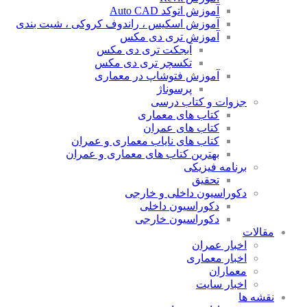
آموزش اتوکد Auto CAD
آموزش اسکیس ، راندوف کروکی ، شیت بندی
آموزش تری دی مکس
آبجکت تری دی مکس
تکسچر تری دی مکس
آموزش فتوشاپ در معماری
پرسوناژ
جزوات و کتاب درسی
کتاب های معماری
کتاب های عمران
کتاب های نایاب معماری و عمران
بهترین کتاب های معماری و عمران
برنامه فیزیکی
تحقیق
دکوراسیون داخلی و خارجی
دکوراسیون داخلی
دکوراسیون خارجی
مقالات
اخبار عمران
اخبار معماری
معماران
اخبار سایت
نقشه ها