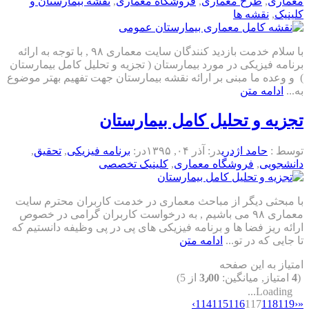
معماری
,
طرح معماری
,
فروشگاه معماری
,
نقشه بیمارستان و
کلینیک
,
نقشه ها
با سلام خدمت بازدید کنندگان سایت معماری ۹۸ , با توجه به ارائه
برنامه فیزیکی در مورد بیمارستان ( تجزیه و تحلیل کامل بیمارستان
) و وعده ما مبنی بر ارائه نقشه بیمارستان جهت تفهیم بهتر موضوع
به...
ادامه متن
تجزیه و تحلیل کامل بیمارستان
توسط :
حامد اژدری
در:
آذر ۰۴, ۱۳۹۵
در:
برنامه فیزیکی
,
تحقیق
,
دانشجویی
,
فروشگاه معماری
,
کلینیک تخصصی
با مبحثی دیگر از مباحث معماری در خدمت کاربران محترم سایت
معماری ۹۸ می باشیم , به درخواست کاربران گرامی در خصوص
ارائه ریز فضا ها و برنامه فیزیکی های پی در پی وظیفه دانستیم که
تا جایی که در تو...
ادامه متن
امتیاز به این صفحه
(
4
امتیاز, میانگین:
3٫00
از 5)
Loading...
›
114
115
116
117
118
119
‹
«