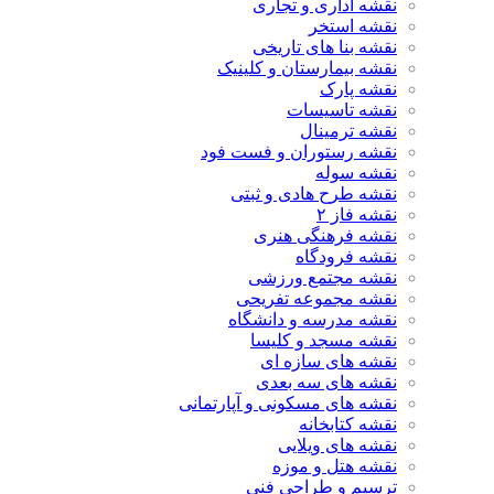
نقشه اداری و تجاری
نقشه استخر
نقشه بنا های تاریخی
نقشه بیمارستان و کلینیک
نقشه پارک
نقشه تاسیسات
نقشه ترمینال
نقشه رستوران و فست فود
نقشه سوله
نقشه طرح هادی و ثبتی
نقشه فاز ۲
نقشه فرهنگی هنری
نقشه فرودگاه
نقشه مجتمع ورزشی
نقشه مجموعه تفریحی
نقشه مدرسه و دانشگاه
نقشه مسجد و کلیسا
نقشه های سازه ای
نقشه های سه بعدی
نقشه های مسکونی و آپارتمانی
نقشه کتابخانه
نقشه های ویلایی
نقشه هتل و موزه
ترسیم و طراحی فنی