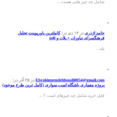
شامل چه چیز هایی هست ...
حامد اژدری
در ۱۳ دی
در:
کاملترین پاورپوینت تحلیل
فرهنگسرای نیاوران + پلان و pdf
بله ...
Ebrahimzendehboudi0054@gmail.com
در ۲۵ آذر
در:
پروژه معماری باشگاه اسب سواری (کامل ترین طرح موجود)
فایل خرید شامل چه چیزهای است ؟ ...