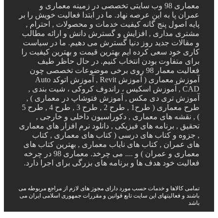
معماری 98 وب سایتی تخصصی در زمینه معماری و
عمران پا به این عرصه نهاد. ما در ابتدا فعالیت خویش را بر
پایه اصول پنج گانه کیفیت خدمات و محصولات , احترام ,
مشتری مداری , افزایش و گسترش دانش و ارائه مطالب
و مقالات جدید روز دنیا گسترش می دهیم. ما در سیاست
کاری خود سعی کرده ایم بهترین قیمت و بهترین کیفیت را
برای متفاوت بودن انتخاب کنیم. در حال حاظر طیف
فعالیت معمار 98 روی برخی موضوعات تخصصی چون
آموزش معماری ( آموزش Revit , آموزش اتوکد Auto
CAD , آموزش اسکیس ، راندوف کروکی ، شیت بندی ,
آموزش تری دی مکس , آموزش فتوشاپ در معماری ) ,
طرح معماری ( طرح1 , طرح 2 , طرح 3 , طرح 4 , طرح 5
) , نقشه های معماری , دکوراسیون داخلی و خارجی ,
تحقیق , برنامه های فیزیکی , دانلود نرم افزار های معماری
, جزوه و کتاب های درسی ( کتاب های معماری , کتاب
های عمران , کتاب های نایاب معماری , بهترین کتاب های
معماری و عمران ) و .... می چرخد. معماری 98 در چرخه
فعالیت خود هدف ها و برنامه های بزرگی برای اجرا دارد.
تمامی کالاها و خدمات حسب مورد دارای مجوز های لازم از مراجع مربوطه می
باشند و فعالیتهای این سایت تابع قوانین و مقررات جمهوری اسلامی ایران می
باشد