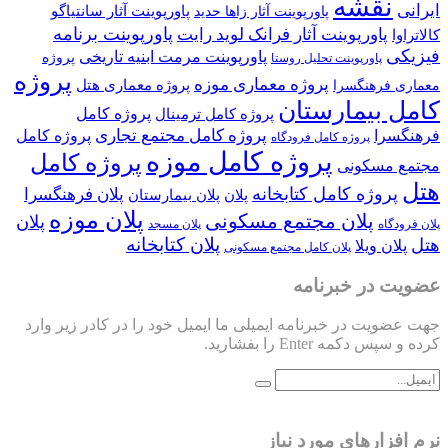
نقشه
ایرانی
پاورپوینت آثار سانتیاگو
پاورپوینت آثار زاها حدید
پاورپوینت برنامه
پاورپوینت آثار فرانک لوید رایت
کالاتراوا
فیزیکی
پاورپوینت مرمت ابنیه تاریخی
پروژه
پاورپوینت تحلیل روستا
پروژه
پروژه معماری موزه
پروژه معماری هتل
معماری فرهنگسرا
کامل بیمارستان
پروژه کامل
پروژه کامل ترمینال
پروژه کامل مجتمع تجاری
فرهنگسرا
پروژه کامل
پروژه کامل فرودگاه
پروژه کامل موزه
پروژه کامل
مجتمع مسکونی
هتل
پروژه کامل کتابخانه
پلان فرهنگسرا
پلان
پلان بیمارستان
پلان موزه
پلان مجتمع مسکونی
پلان
پلان فرودگاه
پلان مسجد
پلان کتابخانه
هتل
پلان ویلا
پلان کامل مجتمع مسکونی
عضویت در خبرنامه
جهت عضویت در خبرنامه ایمیلی ما ایمیل خود را در کادر زیر وارد
کرده و سپس دکمه Enter را بفشارید.
نرم افزارهای مورد نیاز