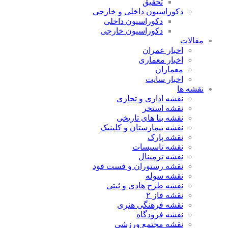
تحقیق
دکوراسیون داخلی و خارجی
دکوراسیون داخلی
دکوراسیون خارجی
مقالات
اخبار عمران
اخبار معماری
معماران
اخبار سایت
نقشه ها
نقشه اداری و تجاری
نقشه استخر
نقشه بنا های تاریخی
نقشه بیمارستان و کلینیک
نقشه پارک
نقشه تاسیسات
نقشه ترمینال
نقشه رستوران و فست فود
نقشه سوله
نقشه طرح هادی و ثبتی
نقشه فاز ۲
نقشه فرهنگی هنری
نقشه فرودگاه
نقشه مجتمع ورزشی