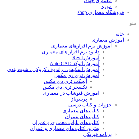
معماری جهان
موزه
فروشگاه معماری
shop
منو
خانه
آموزش معماری
آموزش نرم افزارهای معماری
دانلود نرم افزار های معماری
آموزش Revit
آموزش اتوکد Auto CAD
آموزش اسکیس ، راندوف کروکی ، شیت بندی
آموزش تری دی مکس
آبجکت تری دی مکس
تکسچر تری دی مکس
آموزش فتوشاپ در معماری
پرسوناژ
جزوات و کتاب درسی
کتاب های معماری
کتاب های عمران
کتاب های نایاب معماری و عمران
بهترین کتاب های معماری و عمران
برنامه فیزیکی