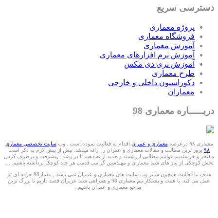
دسترسی سریع
پروژه معماری
فروشگاه معماری
آموزش معماری
آموزش نرم افزارهای معماری
آموزش تری دی مکس
طرح معماری
دکوراسیون داخلی و خارجی
معماران
دربـــــاره معماری 98
معماری ۹۸ درعرصه
معماری و عمران
اقدام به فعالیت نموده است . وب
سایت تخصصی معماری
۹۸
بروز ترین مطالب و مقالات معماری و عمران را ارائه میدهد. پیش از پیش لازم به ذکر است
مفتخر و خرسندیم بتوانیم مطالبی ارزشمند و جدید ارائه دهیم تا در رشد , پیشرفت و برطرف کردن
بخش کوچکی از نیاز های شما معماران و مهندسین گرامی قدمی هر چند کوچک برداشته باشیم. ....
هدف ما فعالیت همچون سایر وب سایت های معماری و عمران نمی باشد , معمار98 حرفه ای تر
عمل می کند. با همت و پشتکار تیم معماری 98 و همراهی شما عزیزان قصد داریم تا بزرگ ترین
مرجع معماری و عمران باشیم.
ما را درشبکه های اجتماعی دنبال کنید