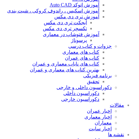
آموزش اتوکد Auto CAD
آموزش اسکیس ، راندوف کروکی ، شیت بندی
آموزش تری دی مکس
آبجکت تری دی مکس
تکسچر تری دی مکس
آموزش فتوشاپ در معماری
پرسوناژ
جزوات و کتاب درسی
کتاب های معماری
کتاب های عمران
کتاب های نایاب معماری و عمران
بهترین کتاب های معماری و عمران
برنامه فیزیکی
تحقیق
دکوراسیون داخلی و خارجی
دکوراسیون داخلی
دکوراسیون خارجی
مقالات
اخبار عمران
اخبار معماری
معماران
اخبار سایت
نقشه ها