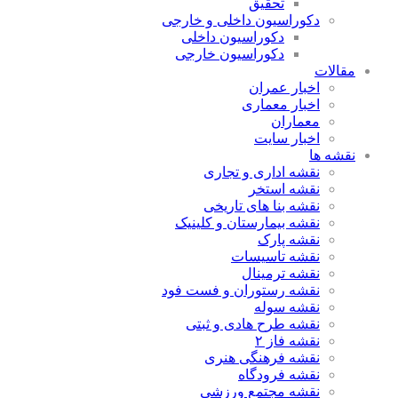
تحقیق
دکوراسیون داخلی و خارجی
دکوراسیون داخلی
دکوراسیون خارجی
مقالات
اخبار عمران
اخبار معماری
معماران
اخبار سایت
نقشه ها
نقشه اداری و تجاری
نقشه استخر
نقشه بنا های تاریخی
نقشه بیمارستان و کلینیک
نقشه پارک
نقشه تاسیسات
نقشه ترمینال
نقشه رستوران و فست فود
نقشه سوله
نقشه طرح هادی و ثبتی
نقشه فاز ۲
نقشه فرهنگی هنری
نقشه فرودگاه
نقشه مجتمع ورزشی