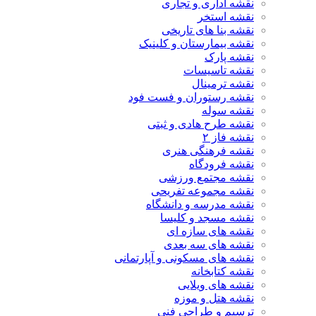
نقشه اداری و تجاری
نقشه استخر
نقشه بنا های تاریخی
نقشه بیمارستان و کلینیک
نقشه پارک
نقشه تاسیسات
نقشه ترمینال
نقشه رستوران و فست فود
نقشه سوله
نقشه طرح هادی و ثبتی
نقشه فاز ۲
نقشه فرهنگی هنری
نقشه فرودگاه
نقشه مجتمع ورزشی
نقشه مجموعه تفریحی
نقشه مدرسه و دانشگاه
نقشه مسجد و کلیسا
نقشه های سازه ای
نقشه های سه بعدی
نقشه های مسکونی و آپارتمانی
نقشه کتابخانه
نقشه های ویلایی
نقشه هتل و موزه
ترسیم و طراحی فنی