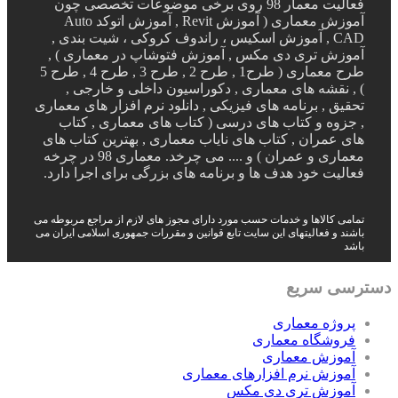
فعالیت معمار 98 روی برخی موضوعات تخصصی چون
آموزش معماری ( آموزش Revit , آموزش اتوکد Auto
CAD , آموزش اسکیس ، راندوف کروکی ، شیت بندی ,
آموزش تری دی مکس , آموزش فتوشاپ در معماری ) ,
طرح معماری ( طرح1 , طرح 2 , طرح 3 , طرح 4 , طرح 5
) , نقشه های معماری , دکوراسیون داخلی و خارجی ,
تحقیق , برنامه های فیزیکی , دانلود نرم افزار های معماری
, جزوه و کتاب های درسی ( کتاب های معماری , کتاب
های عمران , کتاب های نایاب معماری , بهترین کتاب های
معماری و عمران ) و .... می چرخد. معماری 98 در چرخه
فعالیت خود هدف ها و برنامه های بزرگی برای اجرا دارد.
تمامی کالاها و خدمات حسب مورد دارای مجوز های لازم از مراجع مربوطه می
باشند و فعالیتهای این سایت تابع قوانین و مقررات جمهوری اسلامی ایران می
باشد
دسترسی سریع
پروژه معماری
فروشگاه معماری
آموزش معماری
آموزش نرم افزارهای معماری
آموزش تری دی مکس