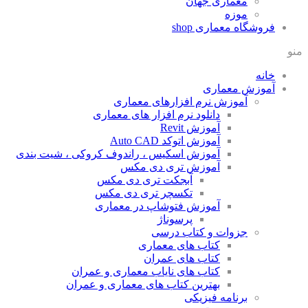
معماری جهان
موزه
فروشگاه معماری
shop
منو
خانه
آموزش معماری
آموزش نرم افزارهای معماری
دانلود نرم افزار های معماری
آموزش Revit
آموزش اتوکد Auto CAD
آموزش اسکیس ، راندوف کروکی ، شیت بندی
آموزش تری دی مکس
آبجکت تری دی مکس
تکسچر تری دی مکس
آموزش فتوشاپ در معماری
پرسوناژ
جزوات و کتاب درسی
کتاب های معماری
کتاب های عمران
کتاب های نایاب معماری و عمران
بهترین کتاب های معماری و عمران
برنامه فیزیکی