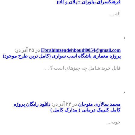
فرهنگسرای نیاوران + پلان و pdf
بله ...
Ebrahimzendehboudi0054@gmail.com
در ۲۵ آذر
در:
پروژه معماری باشگاه اسب سواری (کامل ترین طرح موجود)
فایل خرید شامل چه چیزهای است ؟ ...
محمد سالاری منوجان
در ۲۴ آذر
در:
دانلود رایگان پروژه
کامل کلینیک درمانی ( مدارک کامل )
خوبه ...