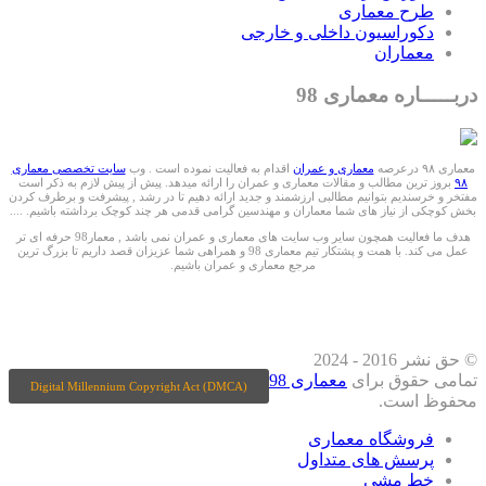
طرح معماری
دکوراسیون داخلی و خارجی
معماران
دربـــــاره معماری 98
معماری ۹۸ درعرصه
معماری و عمران
اقدام به فعالیت نموده است . وب
سایت تخصصی معماری
۹۸
بروز ترین مطالب و مقالات معماری و عمران را ارائه میدهد. پیش از پیش لازم به ذکر است
مفتخر و خرسندیم بتوانیم مطالبی ارزشمند و جدید ارائه دهیم تا در رشد , پیشرفت و برطرف کردن
بخش کوچکی از نیاز های شما معماران و مهندسین گرامی قدمی هر چند کوچک برداشته باشیم. ....
هدف ما فعالیت همچون سایر وب سایت های معماری و عمران نمی باشد , معمار98 حرفه ای تر
عمل می کند. با همت و پشتکار تیم معماری 98 و همراهی شما عزیزان قصد داریم تا بزرگ ترین
مرجع معماری و عمران باشیم.
ما را درشبکه های اجتماعی دنبال کنید
© حق نشر 2016 - 2024
تمامی حقوق برای
معماری 98
Digital Millennium Copyright Act (DMCA)
محفوظ است.
فروشگاه معماری
پرسش های متداول
خط مشی