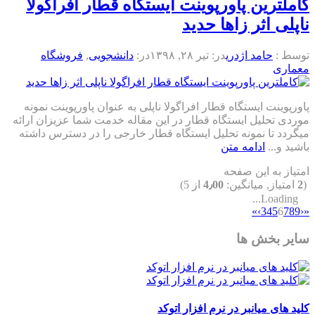
کاملترین پاورپوینت ایستگاه قطار افراگولا
ناپلی اثر زاها حدید
توسط :
حامد اژدری
در:
تیر ۲۸, ۱۳۹۸
در:
دانشجویی
,
فروشگاه
معماری
پاورپوینت ایستگاه قطار افراگولا ناپلی به عنوان پاورپوینت نمونه
موردی تحلیل ایستگاه قطار در این مقاله خدمت شما عزیزان ارائه
میگردد تا نمونه تحلیل ایستگاه قطار خارجی را در دسترس داشته
باشید و...
ادامه متن
امتیاز به این صفحه
(
2
امتیاز, میانگین:
4٫00
از 5)
Loading...
»
›
3
4
5
6
7
8
9
‹
«
سایر بخش ها
کلید های میانبر در نرم افزار اتوکد