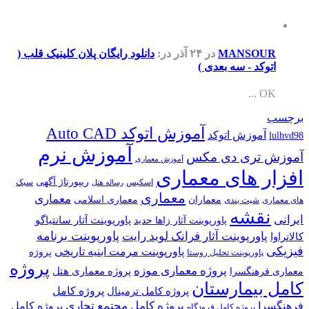
MANSOUR
در ۲۴ آذر
در:
دانلود رایگان پلان کلینیک قلب (
اتوکد - سه بعدی )
OK ...
برچسب
آموزش اتوکد Auto CAD
آموزش اتوکد
lulhvd98
آموزش نرم
آموزش تری دی مکس
آموزش معماری
افزار های معماری
ریپورتاژ آگهی
اسکیس
سبک
رساله هتل
معماری
معماری
معماران
معماری اسلامی
های معماری
شیت بندی
نقشه
ایرانی
پاورپوینت آثار سانتیاگو
پاورپوینت آثار زاها حدید
پاورپوینت برنامه
پاورپوینت آثار فرانک لوید رایت
کالاتراوا
فیزیکی
پاورپوینت مرمت ابنیه تاریخی
پروژه
پاورپوینت تحلیل روستا
پروژه
پروژه معماری موزه
پروژه معماری هتل
معماری فرهنگسرا
کامل بیمارستان
پروژه کامل
پروژه کامل ترمینال
پروژه کامل مجتمع تجاری
فرهنگسرا
پروژه کامل
پروژه کامل فرودگاه