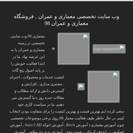
وب سایت تخصصی معماری و عمران , فروشگاه
معماری و عمران 98
معماری 98 وب سایتی
تخصصی در زمینه
معماری و عمران پا به
این عرصه نهاد. ما در
ابتدا فعالیت خویش را
بر پایه اصول پنج گانه
کیفیت خدمات و محصولات , احترام
, مشتری مداری , افزایش و
گسترش دانش و ارائه مطالب و
مقالات جدید روز دنیا گسترش می
دهیم. ما در سیاست کاری خود
سعی کرده ایم بهترین قیمت و بهترین کیفیت را برای متفاوت بودن انتخاب
کنیم. در حال حاظر طیف فعالیت معمار 98 روی برخی موضوعات تخصصی
چون آموزش معماری ( آموزش Revit , آموزش اتوکد Auto CAD , آموزش
اسکیس ، راندوف کروکی ، شیت بندی , آموزش تری دی مکس , آموزش