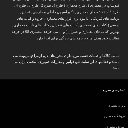
فتوشاپ در معماری ) , طرح معماری ( طرح1 , طرح 2 , طرح 3 , طرح 4 ,
طرح 5 ) , نقشه های معماری , دکوراسیون داخلی و خارجی , تحقیق ,
برنامه های فیزیکی , دانلود نرم افزار های معماری , جزوه و کتاب های
درسی ( کتاب های معماری , کتاب های عمران , کتاب های نایاب معماری ,
بهترین کتاب های معماری و عمران ) و .... می چرخد. معماری 98 در چرخه
فعالیت خود هدف ها و برنامه های بزرگی برای اجرا دارد.
تمامی کالاها و خدمات حسب مورد دارای مجوز های لازم از مراجع مربوطه می
باشند و فعالیتهای این سایت تابع قوانین و مقررات جمهوری اسلامی ایران می
باشد
دسترسی سریع
پروژه معماری
فروشگاه معماری
آموزش معماری