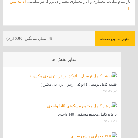
بار تمام مکاتب معماری و آثار معماری معماران بزرگ هر مکتب...
ادامه متن
(
4
امتیاز, میانگین:
5٫00
از 5)
امتیاز به این صفحه
سایر بخش ها
نقشه کامل ترمینال ( اتوکد – رندر – تری دی مکس )
تیر ۲۷, ۱۳۹۶
پروژه کامل مجتمع مسکونی 140 واحدی
دی ۰۴, ۱۳۹۶