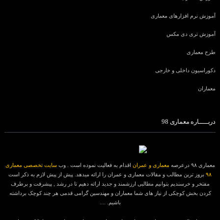
آموزش نرم افزارهای معماری
آموزش تری دی مکس
طرح معماری
دکوراسیون داخلی و خارجی
معماران
دربـــــاره معماری 98
معماری ۹۸ درعرصه
معماری و عمران
اقدام به فعالیت نموده است . وب
سایت تخصصی معماری
۹۸
بروز ترین مطالب و مقالات معماری و عمران را ارائه میدهد. پیش از پیش لازم به ذکر است
مفتخر و خرسندیم بتوانیم مطالبی ارزشمند و جدید ارائه دهیم تا در رشد , پیشرفت و برطرف
کردن بخش کوچکی از نیاز های شما معماران و مهندسین گرامی قدمی هر چند کوچک برداشته
باشیم. ....