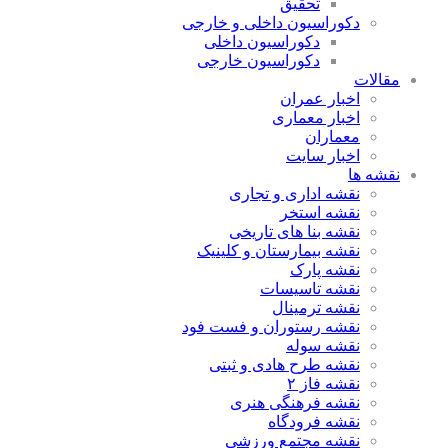
تحقیق
دکوراسیون داخلی و خارجی
دکوراسیون داخلی
دکوراسیون خارجی
مقالات
اخبار عمران
اخبار معماری
معماران
اخبار سایت
نقشه ها
نقشه اداری و تجاری
نقشه استخر
نقشه بنا های تاریخی
نقشه بیمارستان و کلینیک
نقشه پارک
نقشه تاسیسات
نقشه ترمینال
نقشه رستوران و فست فود
نقشه سوله
نقشه طرح هادی و ثبتی
نقشه فاز ۲
نقشه فرهنگی هنری
نقشه فرودگاه
نقشه مجتمع ورزشی