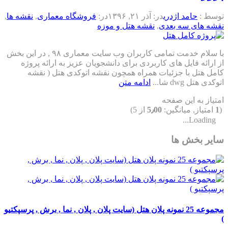
توسط :
حامد اژدری
در:
آذر ۲۱, ۱۳۹۶
در:
فروشگاه معماری
,
نقشه ها
,
نقشه های سه بعدی
,
نقشه هتل و موزه
با سلام خدمت تمامی کاربران وب سایت معماری ۹۸ , در این بخش
از ارائه فایل های کاربردی برای دانشجویان عزیز به ارائه پروژه
کامل هتل با جزئیات همراه همچون نقشه اتوکدی هتل ( نقشه
اتوکدی هتل dwg شا...
ادامه متن
امتیاز به این صفحه
(
1
امتیاز, میانگین:
5٫00
از 5)
Loading...
سایر بخش ها
مجموعه 25 نمونه پلان هتل (سایت پلان , پلان , نما , برش , پرسپکتیو
)