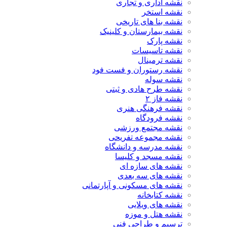
نقشه اداری و تجاری
نقشه استخر
نقشه بنا های تاریخی
نقشه بیمارستان و کلینیک
نقشه پارک
نقشه تاسیسات
نقشه ترمینال
نقشه رستوران و فست فود
نقشه سوله
نقشه طرح هادی و ثبتی
نقشه فاز ۲
نقشه فرهنگی هنری
نقشه فرودگاه
نقشه مجتمع ورزشی
نقشه مجموعه تفریحی
نقشه مدرسه و دانشگاه
نقشه مسجد و کلیسا
نقشه های سازه ای
نقشه های سه بعدی
نقشه های مسکونی و آپارتمانی
نقشه کتابخانه
نقشه های ویلایی
نقشه هتل و موزه
ترسیم و طراحی فنی