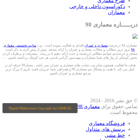
طرح معماری
دکوراسیون داخلی و خارجی
معماران
دربـــــاره معماری 98
معماری ۹۸ درعرصه
معماری و عمران
اقدام به فعالیت نموده است . وب
سایت تخصصی معماری
۹۸
بروز ترین مطالب و مقالات معماری و عمران را ارائه میدهد. پیش از پیش لازم به ذکر است
مفتخر و خرسندیم بتوانیم مطالبی ارزشمند و جدید ارائه دهیم تا در رشد , پیشرفت و برطرف کردن
بخش کوچکی از نیاز های شما معماران و مهندسین گرامی قدمی هر چند کوچک برداشته باشیم. ....
هدف ما فعالیت همچون سایر وب سایت های معماری و عمران نمی باشد , معمار98 حرفه ای تر
عمل می کند. با همت و پشتکار تیم معماری 98 و همراهی شما عزیزان قصد داریم تا بزرگ ترین
مرجع معماری و عمران باشیم.
ما را درشبکه های اجتماعی دنبال کنید
© حق نشر 2016 - 2024
تمامی حقوق برای
معماری 98
Digital Millennium Copyright Act (DMCA)
محفوظ است.
فروشگاه معماری
پرسش های متداول
خط مشی