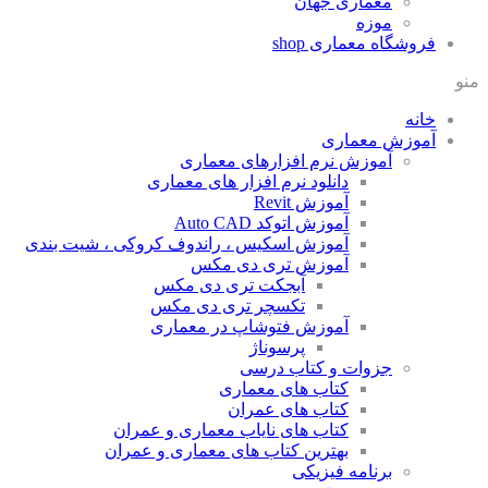
معماری جهان
موزه
فروشگاه معماری
shop
منو
خانه
آموزش معماری
آموزش نرم افزارهای معماری
دانلود نرم افزار های معماری
آموزش Revit
آموزش اتوکد Auto CAD
آموزش اسکیس ، راندوف کروکی ، شیت بندی
آموزش تری دی مکس
آبجکت تری دی مکس
تکسچر تری دی مکس
آموزش فتوشاپ در معماری
پرسوناژ
جزوات و کتاب درسی
کتاب های معماری
کتاب های عمران
کتاب های نایاب معماری و عمران
بهترین کتاب های معماری و عمران
برنامه فیزیکی