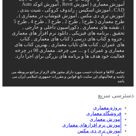
آموزش معماری ( آموزش Revit , آموزش اتوکد Auto
CAD , آموزش اسکیس ، راندوف کروکی ، شیت بندی ,
آموزش تری دی مکس , آموزش فتوشاپ در معماری ) ,
طرح معماری ( طرح1 , طرح 2 , طرح 3 , طرح 4 , طرح 5
) , نقشه های معماری , دکوراسیون داخلی و خارجی ,
تحقیق , برنامه های فیزیکی , دانلود نرم افزار های معماری
, جزوه و کتاب های درسی ( کتاب های معماری , کتاب
های عمران , کتاب های نایاب معماری , بهترین کتاب های
معماری و عمران ) و .... می چرخد. معماری 98 در چرخه
فعالیت خود هدف ها و برنامه های بزرگی برای اجرا دارد.
تمامی کالاها و خدمات حسب مورد دارای مجوز های لازم از مراجع مربوطه می
باشند و فعالیتهای این سایت تابع قوانین و مقررات جمهوری اسلامی ایران می
باشد
دسترسی سریع
پروژه معماری
فروشگاه معماری
آموزش معماری
آموزش نرم افزارهای معماری
آموزش تری دی مکس