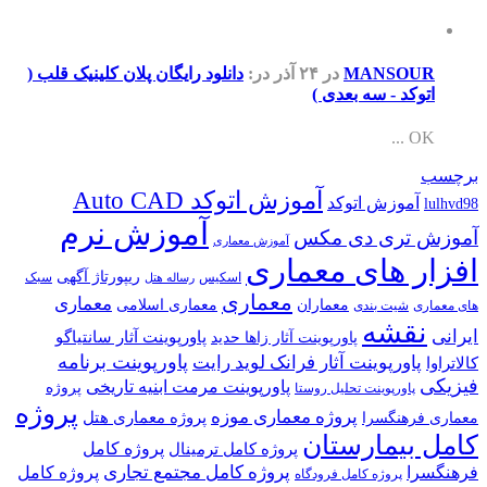
MANSOUR
در ۲۴ آذر
در:
دانلود رایگان پلان کلینیک قلب (
اتوکد - سه بعدی )
OK ...
برچسب
آموزش اتوکد Auto CAD
آموزش اتوکد
lulhvd98
آموزش نرم
آموزش تری دی مکس
آموزش معماری
افزار های معماری
ریپورتاژ آگهی
اسکیس
سبک
رساله هتل
معماری
معماری
معماران
معماری اسلامی
های معماری
شیت بندی
نقشه
ایرانی
پاورپوینت آثار سانتیاگو
پاورپوینت آثار زاها حدید
پاورپوینت برنامه
پاورپوینت آثار فرانک لوید رایت
کالاتراوا
فیزیکی
پاورپوینت مرمت ابنیه تاریخی
پروژه
پاورپوینت تحلیل روستا
پروژه
پروژه معماری موزه
پروژه معماری هتل
معماری فرهنگسرا
کامل بیمارستان
پروژه کامل
پروژه کامل ترمینال
پروژه کامل مجتمع تجاری
فرهنگسرا
پروژه کامل
پروژه کامل فرودگاه