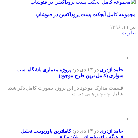
مجموعه کامل آبجکت پست پروداکشن در فتوشاپ
تیر ۱۱, ۱۳۹۶
نظرات
حامد اژدری
در ۱۳ دی
در:
پروژه معماری باشگاه اسب
سواری (کامل ترین طرح موجود)
قسمت مدارک موجود در این پروژه بصورت کامل ذکر شده
شامل چه چیز هایی هست ...
حامد اژدری
در ۱۳ دی
در:
کاملترین پاورپوینت تحلیل
فرهنگسرای نیاوران + پلان و pdf