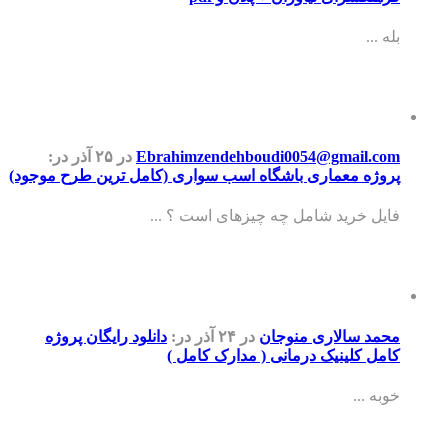
بله ...
Ebrahimzendehboudi0054@gmail.com
در ۲۵ آذر
در:
پروژه معماری باشگاه اسب سواری (کامل ترین طرح موجود)
فایل خرید شامل چه چیزهای است ؟ ...
محمد سالاری منوجان
در ۲۴ آذر
در:
دانلود رایگان پروژه
کامل کلینیک درمانی ( مدارک کامل )
خوبه ...