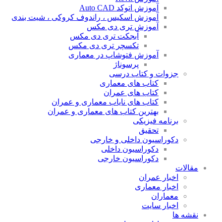
آموزش اتوکد Auto CAD
آموزش اسکیس ، راندوف کروکی ، شیت بندی
آموزش تری دی مکس
آبجکت تری دی مکس
تکسچر تری دی مکس
آموزش فتوشاپ در معماری
پرسوناژ
جزوات و کتاب درسی
کتاب های معماری
کتاب های عمران
کتاب های نایاب معماری و عمران
بهترین کتاب های معماری و عمران
برنامه فیزیکی
تحقیق
دکوراسیون داخلی و خارجی
دکوراسیون داخلی
دکوراسیون خارجی
مقالات
اخبار عمران
اخبار معماری
معماران
اخبار سایت
نقشه ها