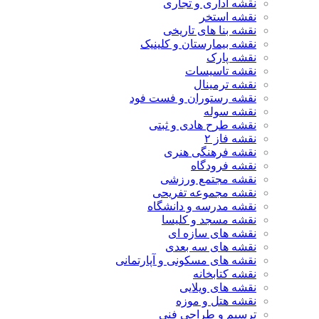
نقشه اداری و تجاری
نقشه استخر
نقشه بنا های تاریخی
نقشه بیمارستان و کلینیک
نقشه پارک
نقشه تاسیسات
نقشه ترمینال
نقشه رستوران و فست فود
نقشه سوله
نقشه طرح هادی و ثبتی
نقشه فاز ۲
نقشه فرهنگی هنری
نقشه فرودگاه
نقشه مجتمع ورزشی
نقشه مجموعه تفریحی
نقشه مدرسه و دانشگاه
نقشه مسجد و کلیسا
نقشه های سازه ای
نقشه های سه بعدی
نقشه های مسکونی و آپارتمانی
نقشه کتابخانه
نقشه های ویلایی
نقشه هتل و موزه
ترسیم و طراحی فنی