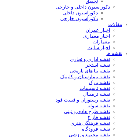
تحقیق
دکوراسیون داخلی و خارجی
دکوراسیون داخلی
دکوراسیون خارجی
مقالات
اخبار عمران
اخبار معماری
معماران
اخبار سایت
نقشه ها
نقشه اداری و تجاری
نقشه استخر
نقشه بنا های تاریخی
نقشه بیمارستان و کلینیک
نقشه پارک
نقشه تاسیسات
نقشه ترمینال
نقشه رستوران و فست فود
نقشه سوله
نقشه طرح هادی و ثبتی
نقشه فاز ۲
نقشه فرهنگی هنری
نقشه فرودگاه
نقشه مجتمع ورزشی