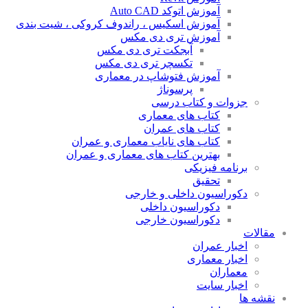
آموزش اتوکد Auto CAD
آموزش اسکیس ، راندوف کروکی ، شیت بندی
آموزش تری دی مکس
آبجکت تری دی مکس
تکسچر تری دی مکس
آموزش فتوشاپ در معماری
پرسوناژ
جزوات و کتاب درسی
کتاب های معماری
کتاب های عمران
کتاب های نایاب معماری و عمران
بهترین کتاب های معماری و عمران
برنامه فیزیکی
تحقیق
دکوراسیون داخلی و خارجی
دکوراسیون داخلی
دکوراسیون خارجی
مقالات
اخبار عمران
اخبار معماری
معماران
اخبار سایت
نقشه ها