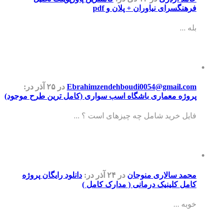
فرهنگسرای نیاوران + پلان و pdf
بله ...
Ebrahimzendehboudi0054@gmail.com
در ۲۵ آذر
در:
پروژه معماری باشگاه اسب سواری (کامل ترین طرح موجود)
فایل خرید شامل چه چیزهای است ؟ ...
محمد سالاری منوجان
در ۲۴ آذر
در:
دانلود رایگان پروژه
کامل کلینیک درمانی ( مدارک کامل )
خوبه ...