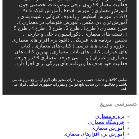
فعالیت معمار 98 روی برخی موضوعات تخصصی چون
آموزش معماری ( آموزش Revit , آموزش اتوکد Auto
CAD , آموزش اسکیس ، راندوف کروکی ، شیت بندی ,
آموزش تری دی مکس , آموزش فتوشاپ در معماری ) ,
طرح معماری ( طرح1 , طرح 2 , طرح 3 , طرح 4 , طرح 5
) , نقشه های معماری , دکوراسیون داخلی و خارجی ,
تحقیق , برنامه های فیزیکی , دانلود نرم افزار های معماری
, جزوه و کتاب های درسی ( کتاب های معماری , کتاب
های عمران , کتاب های نایاب معماری , بهترین کتاب های
معماری و عمران ) و .... می چرخد. معماری 98 در چرخه
فعالیت خود هدف ها و برنامه های بزرگی برای اجرا دارد.
تمامی کالاها و خدمات حسب مورد دارای مجوز های لازم از مراجع مربوطه می
باشند و فعالیتهای این سایت تابع قوانین و مقررات جمهوری اسلامی ایران می
باشد
دسترسی سریع
پروژه معماری
فروشگاه معماری
آموزش معماری
آموزش نرم افزارهای معماری