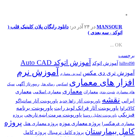
MANSOUR
در ۲۴ آذر
در:
دانلود رایگان پلان کلینیک قلب (
اتوکد - سه بعدی )
OK ...
برچسب
آموزش اتوکد Auto CAD
آموزش اتوکد
lulhvd98
آموزش نرم
آموزش تری دی مکس
آموزش معماری
افزار های معماری
ریپورتاژ آگهی
اسکیس
سبک
رساله هتل
معماری
معماری
معماران
معماری اسلامی
های معماری
شیت بندی
نقشه
ایرانی
پاورپوینت آثار سانتیاگو
پاورپوینت آثار زاها حدید
پاورپوینت برنامه
پاورپوینت آثار فرانک لوید رایت
کالاتراوا
فیزیکی
پاورپوینت مرمت ابنیه تاریخی
پروژه
پاورپوینت تحلیل روستا
پروژه
پروژه معماری موزه
پروژه معماری هتل
معماری فرهنگسرا
کامل بیمارستان
پروژه کامل
پروژه کامل ترمینال