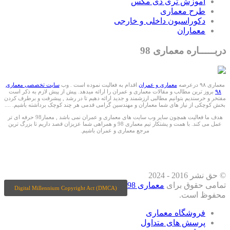
آموزش تری دی مکس
طرح معماری
دکوراسیون داخلی و خارجی
معماران
دربـــــاره معماری 98
معماری ۹۸ درعرصه
معماری و عمران
اقدام به فعالیت نموده است . وب
سایت تخصصی معماری
۹۸
بروز ترین مطالب و مقالات معماری و عمران را ارائه میدهد. پیش از پیش لازم به ذکر است
مفتخر و خرسندیم بتوانیم مطالبی ارزشمند و جدید ارائه دهیم تا در رشد , پیشرفت و برطرف کردن
بخش کوچکی از نیاز های شما معماران و مهندسین گرامی قدمی هر چند کوچک برداشته باشیم. ....
هدف ما فعالیت همچون سایر وب سایت های معماری و عمران نمی باشد , معمار98 حرفه ای تر
عمل می کند. با همت و پشتکار تیم معماری 98 و همراهی شما عزیزان قصد داریم تا بزرگ ترین
مرجع معماری و عمران باشیم.
ما را درشبکه های اجتماعی دنبال کنید
© حق نشر 2016 - 2024
تمامی حقوق برای
معماری 98
Digital Millennium Copyright Act (DMCA)
محفوظ است.
فروشگاه معماری
پرسش های متداول