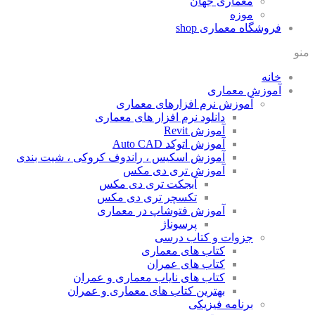
معماری جهان
موزه
فروشگاه معماری
shop
منو
خانه
آموزش معماری
آموزش نرم افزارهای معماری
دانلود نرم افزار های معماری
آموزش Revit
آموزش اتوکد Auto CAD
آموزش اسکیس ، راندوف کروکی ، شیت بندی
آموزش تری دی مکس
آبجکت تری دی مکس
تکسچر تری دی مکس
آموزش فتوشاپ در معماری
پرسوناژ
جزوات و کتاب درسی
کتاب های معماری
کتاب های عمران
کتاب های نایاب معماری و عمران
بهترین کتاب های معماری و عمران
برنامه فیزیکی