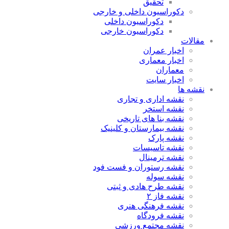
تحقیق
دکوراسیون داخلی و خارجی
دکوراسیون داخلی
دکوراسیون خارجی
مقالات
اخبار عمران
اخبار معماری
معماران
اخبار سایت
نقشه ها
نقشه اداری و تجاری
نقشه استخر
نقشه بنا های تاریخی
نقشه بیمارستان و کلینیک
نقشه پارک
نقشه تاسیسات
نقشه ترمینال
نقشه رستوران و فست فود
نقشه سوله
نقشه طرح هادی و ثبتی
نقشه فاز ۲
نقشه فرهنگی هنری
نقشه فرودگاه
نقشه مجتمع ورزشی