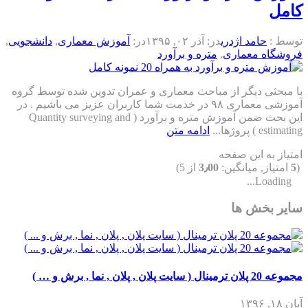
کامل
توسط :
حامد اژدری
در:
آذر ۰۲, ۱۳۹۵
در:
آموزش معماری
,
دانشجویی
,
فروشگاه معماری
,
متره و برآورد
با مبحثی دیگر از مباحث معماری و عمران تدوین شده توسط گروه
آموزشی معماری ۹۸ در خدمت شما کاربران عزیز می باشیم . در
این بحث ضمن آموزش متره و برآورد ( Quantity surveying and
estimating ) پروژها...
ادامه متن
امتیاز به این صفحه
(
5
امتیاز, میانگین:
3٫00
از 5)
Loading...
سایر بخش ها
مجموعه 20 پلان ترمینال ( سایت پلان , پلان , نما , برش و … )
آبان ۱۸, ۱۳۹۶