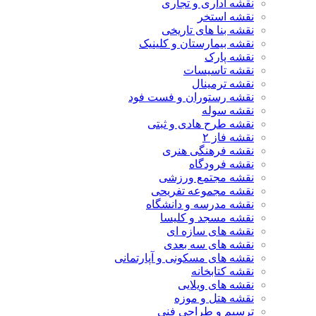
نقشه اداری و تجاری
نقشه استخر
نقشه بنا های تاریخی
نقشه بیمارستان و کلینیک
نقشه پارک
نقشه تاسیسات
نقشه ترمینال
نقشه رستوران و فست فود
نقشه سوله
نقشه طرح هادی و ثبتی
نقشه فاز ۲
نقشه فرهنگی هنری
نقشه فرودگاه
نقشه مجتمع ورزشی
نقشه مجموعه تفریحی
نقشه مدرسه و دانشگاه
نقشه مسجد و کلیسا
نقشه های سازه ای
نقشه های سه بعدی
نقشه های مسکونی و آپارتمانی
نقشه کتابخانه
نقشه های ویلایی
نقشه هتل و موزه
ترسیم و طراحی فنی