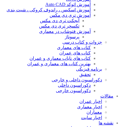
آموزش اتوکد Auto CAD
آموزش اسکیس ، راندوف کروکی ، شیت بندی
آموزش تری دی مکس
آبجکت تری دی مکس
تکسچر تری دی مکس
آموزش فتوشاپ در معماری
پرسوناژ
جزوات و کتاب درسی
کتاب های معماری
کتاب های عمران
کتاب های نایاب معماری و عمران
بهترین کتاب های معماری و عمران
برنامه فیزیکی
تحقیق
دکوراسیون داخلی و خارجی
دکوراسیون داخلی
دکوراسیون خارجی
مقالات
اخبار عمران
اخبار معماری
معماران
اخبار سایت
نقشه ها