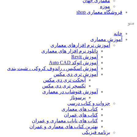
معماری جهان
موزه
فروشگاه معماری
shop
منو
خانه
آموزش معماری
آموزش نرم افزارهای معماری
دانلود نرم افزار های معماری
آموزش Revit
آموزش اتوکد Auto CAD
آموزش اسکیس ، راندوف کروکی ، شیت بندی
آموزش تری دی مکس
آبجکت تری دی مکس
تکسچر تری دی مکس
آموزش فتوشاپ در معماری
پرسوناژ
جزوات و کتاب درسی
کتاب های معماری
کتاب های عمران
کتاب های نایاب معماری و عمران
بهترین کتاب های معماری و عمران
برنامه فیزیکی