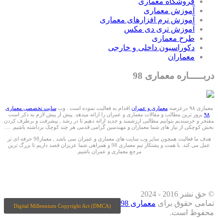
فروشگاه معماری
آموزش معماری
آموزش نرم افزارهای معماری
آموزش تری دی مکس
طرح معماری
دکوراسیون داخلی و خارجی
معماران
دربـــــاره معماری 98
معماری ۹۸ درعرصه
معماری و عمران
اقدام به فعالیت نموده است . وب
سایت تخصصی معماری
۹۸
بروز ترین مطالب و مقالات معماری و عمران را ارائه میدهد. پیش از پیش لازم به ذکر است
مفتخر و خرسندیم بتوانیم مطالبی ارزشمند و جدید ارائه دهیم تا در رشد , پیشرفت و برطرف کردن
بخش کوچکی از نیاز های شما معماران و مهندسین گرامی قدمی هر چند کوچک برداشته باشیم. ....
هدف ما فعالیت همچون سایر وب سایت های معماری و عمران نمی باشد , معمار98 حرفه ای تر
عمل می کند. با همت و پشتکار تیم معماری 98 و همراهی شما عزیزان قصد داریم تا بزرگ ترین
مرجع معماری و عمران باشیم.
ما را درشبکه های اجتماعی دنبال کنید
© حق نشر 2016 - 2024
تمامی حقوق برای
معماری 98
Digital Millennium Copyright Act (DMCA)
محفوظ است.