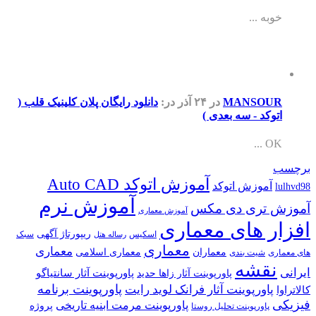
خوبه ...
MANSOUR
در ۲۴ آذر
در:
دانلود رایگان پلان کلینیک قلب (
اتوکد - سه بعدی )
OK ...
برچسب
آموزش اتوکد Auto CAD
آموزش اتوکد
lulhvd98
آموزش نرم
آموزش تری دی مکس
آموزش معماری
افزار های معماری
ریپورتاژ آگهی
اسکیس
سبک
رساله هتل
معماری
معماری
معماران
معماری اسلامی
های معماری
شیت بندی
نقشه
ایرانی
پاورپوینت آثار سانتیاگو
پاورپوینت آثار زاها حدید
پاورپوینت برنامه
پاورپوینت آثار فرانک لوید رایت
کالاتراوا
فیزیکی
پاورپوینت مرمت ابنیه تاریخی
پروژه
پاورپوینت تحلیل روستا