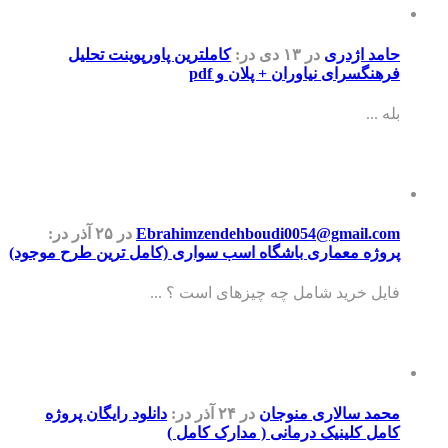
حامد اژدری
در ۱۳ دی
در:
کاملترین پاورپوینت تحلیل
فرهنگسرای نیاوران + پلان و pdf
بله ...
Ebrahimzendehboudi0054@gmail.com
در ۲۵ آذر
در:
پروژه معماری باشگاه اسب سواری (کامل ترین طرح موجود)
فایل خرید شامل چه چیزهای است ؟ ...
محمد سالاری منوجان
در ۲۴ آذر
در:
دانلود رایگان پروژه
کامل کلینیک درمانی ( مدارک کامل )