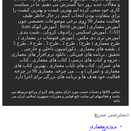
و مقالات جدید روز دنیا گسترش می دهیم. ما در سیاست
کاری خود سعی کرده ایم بهترین قیمت و بهترین کیفیت را
برای متفاوت بودن انتخاب کنیم. در حال حاظر طیف
فعالیت معمار 98 روی برخی موضوعات تخصصی چون
آموزش معماری ( آموزش Revit , آموزش اتوکد Auto
CAD , آموزش اسکیس ، راندوف کروکی ، شیت بندی ,
آموزش تری دی مکس , آموزش فتوشاپ در معماری ) ,
طرح معماری ( طرح1 , طرح 2 , طرح 3 , طرح 4 , طرح 5
) , نقشه های معماری , دکوراسیون داخلی و خارجی ,
تحقیق , برنامه های فیزیکی , دانلود نرم افزار های معماری
, جزوه و کتاب های درسی ( کتاب های معماری , کتاب
های عمران , کتاب های نایاب معماری , بهترین کتاب های
معماری و عمران ) و .... می چرخد. معماری 98 در چرخه
فعالیت خود هدف ها و برنامه های بزرگی برای اجرا دارد.
تمامی کالاها و خدمات حسب مورد دارای مجوز های لازم از مراجع مربوطه می
باشند و فعالیتهای این سایت تابع قوانین و مقررات جمهوری اسلامی ایران می
باشد
دسترسی سریع
پروژه معماری