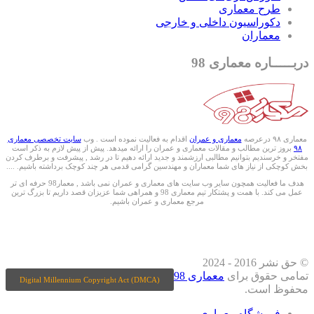
طرح معماری
دکوراسیون داخلی و خارجی
معماران
دربـــــاره معماری 98
معماری ۹۸ درعرصه
معماری و عمران
اقدام به فعالیت نموده است . وب
سایت تخصصی معماری
۹۸
بروز ترین مطالب و مقالات معماری و عمران را ارائه میدهد. پیش از پیش لازم به ذکر است
مفتخر و خرسندیم بتوانیم مطالبی ارزشمند و جدید ارائه دهیم تا در رشد , پیشرفت و برطرف کردن
بخش کوچکی از نیاز های شما معماران و مهندسین گرامی قدمی هر چند کوچک برداشته باشیم. ....
هدف ما فعالیت همچون سایر وب سایت های معماری و عمران نمی باشد , معمار98 حرفه ای تر
عمل می کند. با همت و پشتکار تیم معماری 98 و همراهی شما عزیزان قصد داریم تا بزرگ ترین
مرجع معماری و عمران باشیم.
ما را درشبکه های اجتماعی دنبال کنید
© حق نشر 2016 - 2024
تمامی حقوق برای
معماری 98
Digital Millennium Copyright Act (DMCA)
محفوظ است.
فروشگاه معماری