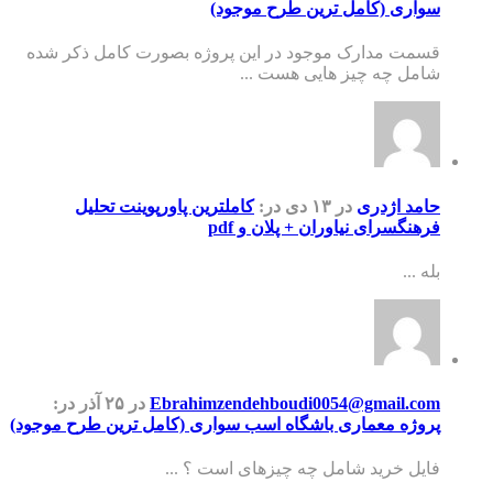
سواری (کامل ترین طرح موجود)
قسمت مدارک موجود در این پروژه بصورت کامل ذکر شده
شامل چه چیز هایی هست ...
حامد اژدری
در ۱۳ دی
در:
کاملترین پاورپوینت تحلیل
فرهنگسرای نیاوران + پلان و pdf
بله ...
Ebrahimzendehboudi0054@gmail.com
در ۲۵ آذر
در:
پروژه معماری باشگاه اسب سواری (کامل ترین طرح موجود)
فایل خرید شامل چه چیزهای است ؟ ...