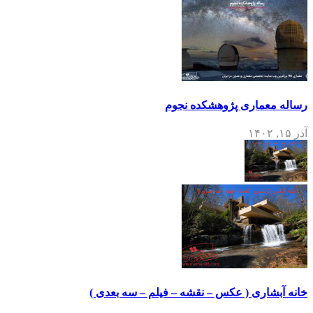
رساله معماری پژوهشکده نجوم
آذر ۱۵, ۱۴۰۲
خانه آبشاری ( عکس – نقشه – فیلم – سه بعدی )