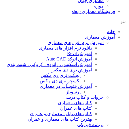
معماری جهان
موزه
فروشگاه معماری
shop
منو
خانه
آموزش معماری
آموزش نرم افزارهای معماری
دانلود نرم افزار های معماری
آموزش Revit
آموزش اتوکد Auto CAD
آموزش اسکیس ، راندوف کروکی ، شیت بندی
آموزش تری دی مکس
آبجکت تری دی مکس
تکسچر تری دی مکس
آموزش فتوشاپ در معماری
پرسوناژ
جزوات و کتاب درسی
کتاب های معماری
کتاب های عمران
کتاب های نایاب معماری و عمران
بهترین کتاب های معماری و عمران
برنامه فیزیکی