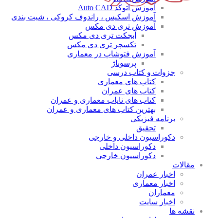
آموزش اتوکد Auto CAD
آموزش اسکیس ، راندوف کروکی ، شیت بندی
آموزش تری دی مکس
آبجکت تری دی مکس
تکسچر تری دی مکس
آموزش فتوشاپ در معماری
پرسوناژ
جزوات و کتاب درسی
کتاب های معماری
کتاب های عمران
کتاب های نایاب معماری و عمران
بهترین کتاب های معماری و عمران
برنامه فیزیکی
تحقیق
دکوراسیون داخلی و خارجی
دکوراسیون داخلی
دکوراسیون خارجی
مقالات
اخبار عمران
اخبار معماری
معماران
اخبار سایت
نقشه ها