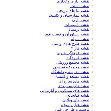
نقشه اداری و تجاری
نقشه استخر
نقشه بنا های تاریخی
نقشه بیمارستان و کلینیک
نقشه پارک
نقشه تاسیسات
نقشه ترمینال
نقشه رستوران و فست فود
نقشه سوله
نقشه طرح هادی و ثبتی
نقشه فاز ۲
نقشه فرهنگی هنری
نقشه فرودگاه
نقشه مجتمع ورزشی
نقشه مجموعه تفریحی
نقشه مدرسه و دانشگاه
نقشه مسجد و کلیسا
نقشه های سازه ای
نقشه های سه بعدی
نقشه های مسکونی و آپارتمانی
نقشه کتابخانه
نقشه های ویلایی
نقشه هتل و موزه
ترسیم و طراحی فنی