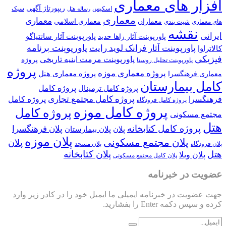
افزار های معماری
ریپورتاژ آگهی
اسکیس
سبک
رساله هتل
معماری
معماری
معماران
معماری اسلامی
های معماری
شیت بندی
نقشه
ایرانی
پاورپوینت آثار سانتیاگو
پاورپوینت آثار زاها حدید
پاورپوینت برنامه
پاورپوینت آثار فرانک لوید رایت
کالاتراوا
فیزیکی
پاورپوینت مرمت ابنیه تاریخی
پروژه
پاورپوینت تحلیل روستا
پروژه
پروژه معماری موزه
پروژه معماری هتل
معماری فرهنگسرا
کامل بیمارستان
پروژه کامل
پروژه کامل ترمینال
پروژه کامل مجتمع تجاری
فرهنگسرا
پروژه کامل
پروژه کامل فرودگاه
پروژه کامل موزه
پروژه کامل
مجتمع مسکونی
هتل
پروژه کامل کتابخانه
پلان فرهنگسرا
پلان
پلان بیمارستان
پلان موزه
پلان مجتمع مسکونی
پلان
پلان فرودگاه
پلان مسجد
پلان کتابخانه
هتل
پلان ویلا
پلان کامل مجتمع مسکونی
عضویت در خبرنامه
جهت عضویت در خبرنامه ایمیلی ما ایمیل خود را در کادر زیر وارد
کرده و سپس دکمه Enter را بفشارید.