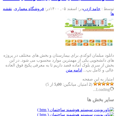
توسط :
حامد اژدری
در:
اسفند ۰۵, ۱۴۰۰
در:
فروشگاه معماری
,
نقشه
ها
دانلود مبلمان اتوکدی برای بیمارستان و بخش های مختلف در پروژه
های دانشجویی یکی از مهمترین موارد محسوب می شود. در این
بخش از سری بلوک آماده قصد داریم تا به معرفی پکیج فوق العاده
عالی و کامل بپ...
ادامه متن
امتیاز به این صفحه
(
2
امتیاز, میانگین:
5٫00
از 5)
Loading...
سایر بخش ها