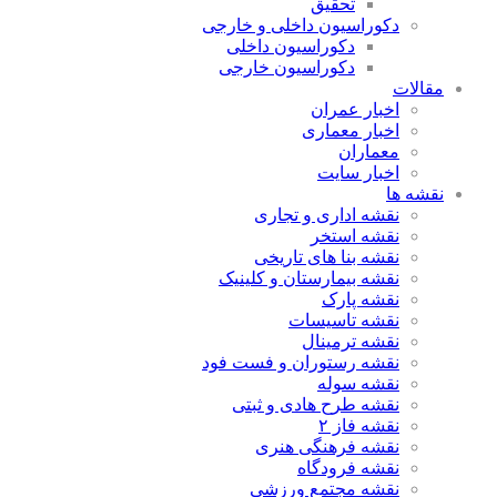
تحقیق
دکوراسیون داخلی و خارجی
دکوراسیون داخلی
دکوراسیون خارجی
مقالات
اخبار عمران
اخبار معماری
معماران
اخبار سایت
نقشه ها
نقشه اداری و تجاری
نقشه استخر
نقشه بنا های تاریخی
نقشه بیمارستان و کلینیک
نقشه پارک
نقشه تاسیسات
نقشه ترمینال
نقشه رستوران و فست فود
نقشه سوله
نقشه طرح هادی و ثبتی
نقشه فاز ۲
نقشه فرهنگی هنری
نقشه فرودگاه
نقشه مجتمع ورزشی