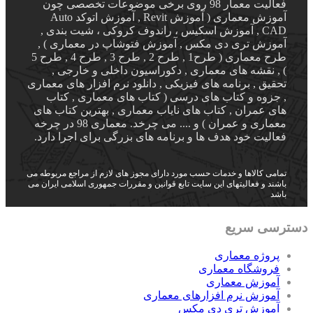
فعالیت معمار 98 روی برخی موضوعات تخصصی چون
آموزش معماری ( آموزش Revit , آموزش اتوکد Auto
CAD , آموزش اسکیس ، راندوف کروکی ، شیت بندی ,
آموزش تری دی مکس , آموزش فتوشاپ در معماری ) ,
طرح معماری ( طرح1 , طرح 2 , طرح 3 , طرح 4 , طرح 5
) , نقشه های معماری , دکوراسیون داخلی و خارجی ,
تحقیق , برنامه های فیزیکی , دانلود نرم افزار های معماری
, جزوه و کتاب های درسی ( کتاب های معماری , کتاب
های عمران , کتاب های نایاب معماری , بهترین کتاب های
معماری و عمران ) و .... می چرخد. معماری 98 در چرخه
فعالیت خود هدف ها و برنامه های بزرگی برای اجرا دارد.
تمامی کالاها و خدمات حسب مورد دارای مجوز های لازم از مراجع مربوطه می
باشند و فعالیتهای این سایت تابع قوانین و مقررات جمهوری اسلامی ایران می
باشد
دسترسی سریع
پروژه معماری
فروشگاه معماری
آموزش معماری
آموزش نرم افزارهای معماری
آموزش تری دی مکس