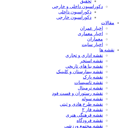
تحقیق
دکوراسیون داخلی و خارجی
دکوراسیون داخلی
دکوراسیون خارجی
مقالات
اخبار عمران
اخبار معماری
معماران
اخبار سایت
نقشه ها
نقشه اداری و تجاری
نقشه استخر
نقشه بنا های تاریخی
نقشه بیمارستان و کلینیک
نقشه پارک
نقشه تاسیسات
نقشه ترمینال
نقشه رستوران و فست فود
نقشه سوله
نقشه طرح هادی و ثبتی
نقشه فاز ۲
نقشه فرهنگی هنری
نقشه فرودگاه
نقشه مجتمع ورزشی