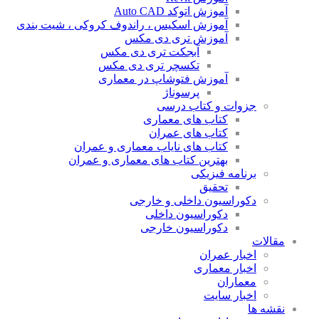
آموزش اتوکد Auto CAD
آموزش اسکیس ، راندوف کروکی ، شیت بندی
آموزش تری دی مکس
آبجکت تری دی مکس
تکسچر تری دی مکس
آموزش فتوشاپ در معماری
پرسوناژ
جزوات و کتاب درسی
کتاب های معماری
کتاب های عمران
کتاب های نایاب معماری و عمران
بهترین کتاب های معماری و عمران
برنامه فیزیکی
تحقیق
دکوراسیون داخلی و خارجی
دکوراسیون داخلی
دکوراسیون خارجی
مقالات
اخبار عمران
اخبار معماری
معماران
اخبار سایت
نقشه ها