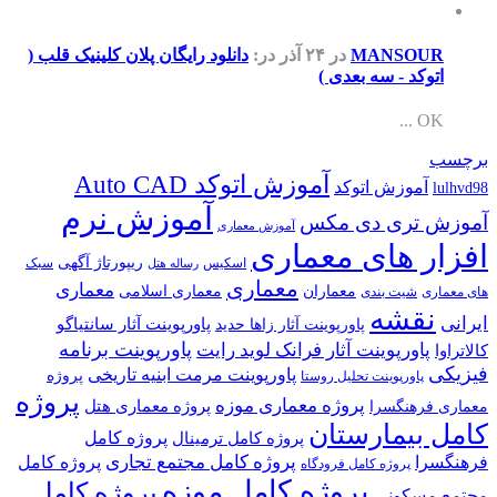
MANSOUR
در ۲۴ آذر
در:
دانلود رایگان پلان کلینیک قلب (
اتوکد - سه بعدی )
OK ...
برچسب
آموزش اتوکد Auto CAD
آموزش اتوکد
lulhvd98
آموزش نرم
آموزش تری دی مکس
آموزش معماری
افزار های معماری
ریپورتاژ آگهی
اسکیس
سبک
رساله هتل
معماری
معماری
معماران
معماری اسلامی
های معماری
شیت بندی
نقشه
ایرانی
پاورپوینت آثار سانتیاگو
پاورپوینت آثار زاها حدید
پاورپوینت برنامه
پاورپوینت آثار فرانک لوید رایت
کالاتراوا
فیزیکی
پاورپوینت مرمت ابنیه تاریخی
پروژه
پاورپوینت تحلیل روستا
پروژه
پروژه معماری موزه
پروژه معماری هتل
معماری فرهنگسرا
کامل بیمارستان
پروژه کامل
پروژه کامل ترمینال
پروژه کامل مجتمع تجاری
فرهنگسرا
پروژه کامل
پروژه کامل فرودگاه
پروژه کامل موزه
پروژه کامل
مجتمع مسکونی