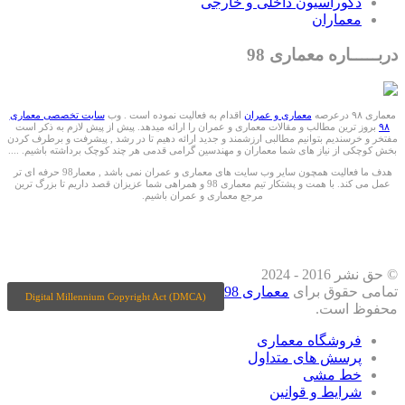
دکوراسیون داخلی و خارجی
معماران
دربـــــاره معماری 98
معماری ۹۸ درعرصه
معماری و عمران
اقدام به فعالیت نموده است . وب
سایت تخصصی معماری
۹۸
بروز ترین مطالب و مقالات معماری و عمران را ارائه میدهد. پیش از پیش لازم به ذکر است
مفتخر و خرسندیم بتوانیم مطالبی ارزشمند و جدید ارائه دهیم تا در رشد , پیشرفت و برطرف کردن
بخش کوچکی از نیاز های شما معماران و مهندسین گرامی قدمی هر چند کوچک برداشته باشیم. ....
هدف ما فعالیت همچون سایر وب سایت های معماری و عمران نمی باشد , معمار98 حرفه ای تر
عمل می کند. با همت و پشتکار تیم معماری 98 و همراهی شما عزیزان قصد داریم تا بزرگ ترین
مرجع معماری و عمران باشیم.
ما را درشبکه های اجتماعی دنبال کنید
© حق نشر 2016 - 2024
تمامی حقوق برای
معماری 98
Digital Millennium Copyright Act (DMCA)
محفوظ است.
فروشگاه معماری
پرسش های متداول
خط مشی
شرایط و قوانین