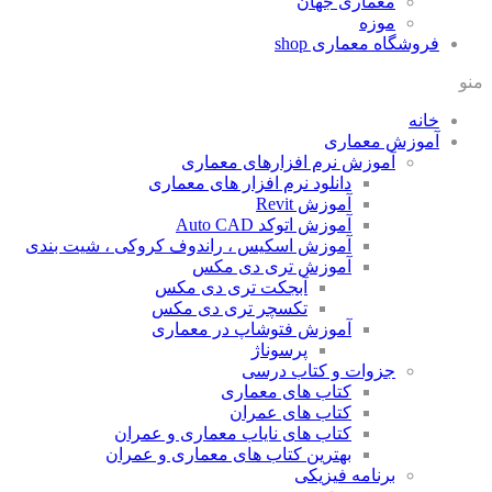
معماری جهان
موزه
فروشگاه معماری
shop
منو
خانه
آموزش معماری
آموزش نرم افزارهای معماری
دانلود نرم افزار های معماری
آموزش Revit
آموزش اتوکد Auto CAD
آموزش اسکیس ، راندوف کروکی ، شیت بندی
آموزش تری دی مکس
آبجکت تری دی مکس
تکسچر تری دی مکس
آموزش فتوشاپ در معماری
پرسوناژ
جزوات و کتاب درسی
کتاب های معماری
کتاب های عمران
کتاب های نایاب معماری و عمران
بهترین کتاب های معماری و عمران
برنامه فیزیکی