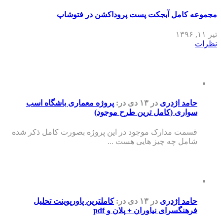
مجموعه کامل آبجکت پست پروداکشن در فتوشاپ
تیر ۱۱, ۱۳۹۶
نظرات
حامد اژدری
در ۱۳ دی
در:
پروژه معماری باشگاه اسب
سواری (کامل ترین طرح موجود)
قسمت مدارک موجود در این پروژه بصورت کامل ذکر شده
شامل چه چیز هایی هست ...
حامد اژدری
در ۱۳ دی
در:
کاملترین پاورپوینت تحلیل
فرهنگسرای نیاوران + پلان و pdf