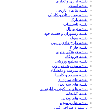
نقشه اداری و تجاری
نقشه استخر
نقشه بنا های تاریخی
نقشه بیمارستان و کلینیک
نقشه پارک
نقشه تاسیسات
نقشه ترمینال
نقشه رستوران و فست فود
نقشه سوله
نقشه طرح هادی و ثبتی
نقشه فاز ۲
نقشه فرهنگی هنری
نقشه فرودگاه
نقشه مجتمع ورزشی
نقشه مجموعه تفریحی
نقشه مدرسه و دانشگاه
نقشه مسجد و کلیسا
نقشه های سازه ای
نقشه های سه بعدی
نقشه های مسکونی و آپارتمانی
نقشه کتابخانه
نقشه های ویلایی
نقشه هتل و موزه
ترسیم و طراحی فنی