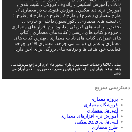
CAD , آموزش اسکیس ، راندوف کروکی ، شیت بندی ,
آموزش تری دی مکس , آموزش فتوشاپ در معماری ) ,
طرح معماری ( طرح1 , طرح 2 , طرح 3 , طرح 4 , طرح 5
) , نقشه های معماری , دکوراسیون داخلی و خارجی ,
تحقیق , برنامه های فیزیکی , دانلود نرم افزار های معماری
, جزوه و کتاب های درسی ( کتاب های معماری , کتاب
های عمران , کتاب های نایاب معماری , بهترین کتاب های
معماری و عمران ) و .... می چرخد. معماری 98 در چرخه
فعالیت خود هدف ها و برنامه های بزرگی برای اجرا دارد.
تمامی کالاها و خدمات حسب مورد دارای مجوز های لازم از مراجع مربوطه می
باشند و فعالیتهای این سایت تابع قوانین و مقررات جمهوری اسلامی ایران می
باشد
دسترسی سریع
پروژه معماری
فروشگاه معماری
آموزش معماری
آموزش نرم افزارهای معماری
آموزش تری دی مکس
طرح معماری