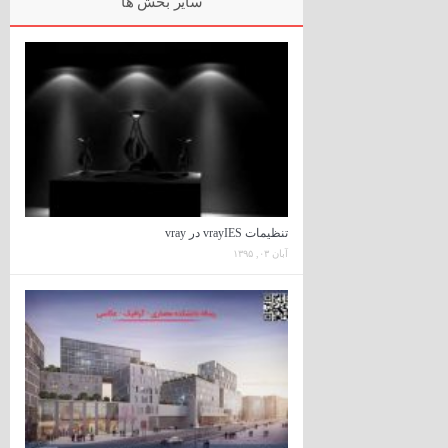
سایر بخش ها
تنظیمات vrayIES در vray
آبان ۰۳, ۱۳۹۵