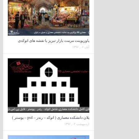
پاورپوینت مرمت بازار تبریز با نقشه های اتوکدی
آبان ۰۶, ۱۳۹۶
پلان دانشکده معماری ( اتوکد – رندر – psd – پوستر )
اردیبهشت ۰۲, ۱۳۹۶