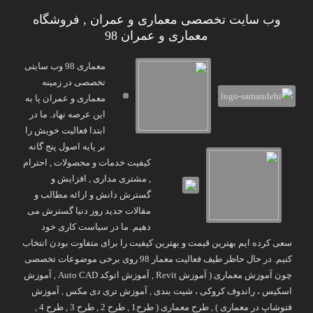
وب سایت تخصصی معماری و عمران , فروشگاه
معماری و عمران 98
معماری 98 وب سایتی
تخصصی در زمینه
معماری و عمران پا به
این عرصه نهاد. ما در
ابتدا فعالیت خویش را
بر پایه اصول پنج گانه
کیفیت خدمات و محصولات , احترام
, مشتری مداری , افزایش و
گسترش دانش و ارائه مطالب و
مقالات جدید روز دنیا گسترش می
دهیم. ما در سیاست کاری خود
سعی کرده ایم بهترین قیمت و بهترین کیفیت را برای متفاوت بودن انتخاب
کنیم. در حال حاظر طیف فعالیت معمار 98 روی برخی موضوعات تخصصی
چون آموزش معماری ( آموزش Revit , آموزش اتوکد Auto CAD , آموزش
اسکیس ، راندوف کروکی ، شیت بندی , آموزش تری دی مکس , آموزش
فتوشاپ در معماری ) , طرح معماری ( طرح1 , طرح 2 , طرح 3 , طرح 4 ,