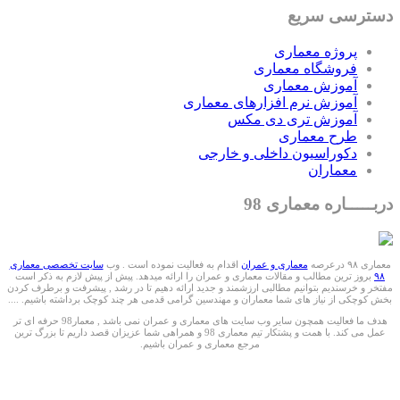
دسترسی سریع
پروژه معماری
فروشگاه معماری
آموزش معماری
آموزش نرم افزارهای معماری
آموزش تری دی مکس
طرح معماری
دکوراسیون داخلی و خارجی
معماران
دربـــــاره معماری 98
معماری ۹۸ درعرصه
معماری و عمران
اقدام به فعالیت نموده است . وب
سایت تخصصی معماری
۹۸
بروز ترین مطالب و مقالات معماری و عمران را ارائه میدهد. پیش از پیش لازم به ذکر است
مفتخر و خرسندیم بتوانیم مطالبی ارزشمند و جدید ارائه دهیم تا در رشد , پیشرفت و برطرف کردن
بخش کوچکی از نیاز های شما معماران و مهندسین گرامی قدمی هر چند کوچک برداشته باشیم. ....
هدف ما فعالیت همچون سایر وب سایت های معماری و عمران نمی باشد , معمار98 حرفه ای تر
عمل می کند. با همت و پشتکار تیم معماری 98 و همراهی شما عزیزان قصد داریم تا بزرگ ترین
مرجع معماری و عمران باشیم.
ما را درشبکه های اجتماعی دنبال کنید