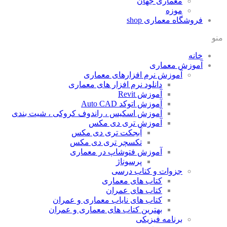
معماری جهان
موزه
فروشگاه معماری
shop
منو
خانه
آموزش معماری
آموزش نرم افزارهای معماری
دانلود نرم افزار های معماری
آموزش Revit
آموزش اتوکد Auto CAD
آموزش اسکیس ، راندوف کروکی ، شیت بندی
آموزش تری دی مکس
آبجکت تری دی مکس
تکسچر تری دی مکس
آموزش فتوشاپ در معماری
پرسوناژ
جزوات و کتاب درسی
کتاب های معماری
کتاب های عمران
کتاب های نایاب معماری و عمران
بهترین کتاب های معماری و عمران
برنامه فیزیکی