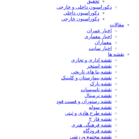
تحقیق
دکوراسیون داخلی و خارجی
دکوراسیون داخلی
دکوراسیون خارجی
مقالات
اخبار عمران
اخبار معماری
معماران
اخبار سایت
نقشه ها
نقشه اداری و تجاری
نقشه استخر
نقشه بنا های تاریخی
نقشه بیمارستان و کلینیک
نقشه پارک
نقشه تاسیسات
نقشه ترمینال
نقشه رستوران و فست فود
نقشه سوله
نقشه طرح هادی و ثبتی
نقشه فاز ۲
نقشه فرهنگی هنری
نقشه فرودگاه
نقشه مجتمع ورزشی