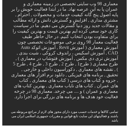
معماری 98 وب سایتی تخصصی در زمینه معماری و
عمران پا به این عرصه نهاد. ما در ابتدا فعالیت خویش را بر
پایه اصول پنج گانه کیفیت خدمات و محصولات , احترام ,
مشتری مداری , افزایش و گسترش دانش و ارائه مطالب
و مقالات جدید روز دنیا گسترش می دهیم. ما در سیاست
کاری خود سعی کرده ایم بهترین قیمت و بهترین کیفیت را
برای متفاوت بودن انتخاب کنیم. در حال حاظر طیف
فعالیت معمار 98 روی برخی موضوعات تخصصی چون
آموزش معماری ( آموزش Revit , آموزش اتوکد Auto
CAD , آموزش اسکیس ، راندوف کروکی ، شیت بندی ,
آموزش تری دی مکس , آموزش فتوشاپ در معماری ) ,
طرح معماری ( طرح1 , طرح 2 , طرح 3 , طرح 4 , طرح 5
) , نقشه های معماری , دکوراسیون داخلی و خارجی ,
تحقیق , برنامه های فیزیکی , دانلود نرم افزار های معماری
, جزوه و کتاب های درسی ( کتاب های معماری , کتاب
های عمران , کتاب های نایاب معماری , بهترین کتاب های
معماری و عمران ) و .... می چرخد. معماری 98 در چرخه
فعالیت خود هدف ها و برنامه های بزرگی برای اجرا دارد.
تمامی کالاها و خدمات حسب مورد دارای مجوز های لازم از مراجع مربوطه می
باشند و فعالیتهای این سایت تابع قوانین و مقررات جمهوری اسلامی ایران می
باشد