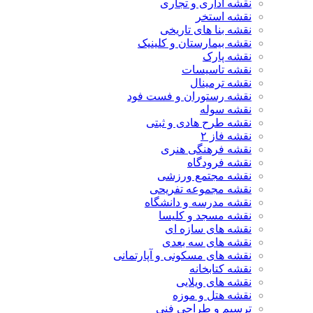
نقشه اداری و تجاری
نقشه استخر
نقشه بنا های تاریخی
نقشه بیمارستان و کلینیک
نقشه پارک
نقشه تاسیسات
نقشه ترمینال
نقشه رستوران و فست فود
نقشه سوله
نقشه طرح هادی و ثبتی
نقشه فاز ۲
نقشه فرهنگی هنری
نقشه فرودگاه
نقشه مجتمع ورزشی
نقشه مجموعه تفریحی
نقشه مدرسه و دانشگاه
نقشه مسجد و کلیسا
نقشه های سازه ای
نقشه های سه بعدی
نقشه های مسکونی و آپارتمانی
نقشه کتابخانه
نقشه های ویلایی
نقشه هتل و موزه
ترسیم و طراحی فنی