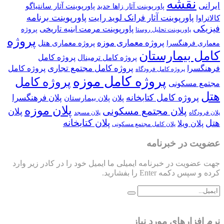
نقشه
ایرانی
پاورپوینت آثار سانتیاگو
پاورپوینت آثار زاها حدید
پاورپوینت برنامه
پاورپوینت آثار فرانک لوید رایت
کالاتراوا
فیزیکی
پاورپوینت مرمت ابنیه تاریخی
پروژه
پاورپوینت تحلیل روستا
پروژه
پروژه معماری موزه
پروژه معماری هتل
معماری فرهنگسرا
کامل بیمارستان
پروژه کامل
پروژه کامل ترمینال
پروژه کامل مجتمع تجاری
فرهنگسرا
پروژه کامل
پروژه کامل فرودگاه
پروژه کامل موزه
پروژه کامل
مجتمع مسکونی
هتل
پروژه کامل کتابخانه
پلان فرهنگسرا
پلان
پلان بیمارستان
پلان موزه
پلان مجتمع مسکونی
پلان
پلان فرودگاه
پلان مسجد
پلان کتابخانه
هتل
پلان ویلا
پلان کامل مجتمع مسکونی
عضویت در خبرنامه
جهت عضویت در خبرنامه ایمیلی ما ایمیل خود را در کادر زیر وارد
کرده و سپس دکمه Enter را بفشارید.
نرم افزارهای مورد نیاز