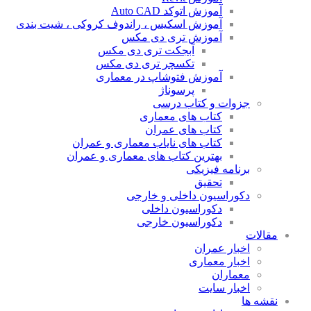
آموزش اتوکد Auto CAD
آموزش اسکیس ، راندوف کروکی ، شیت بندی
آموزش تری دی مکس
آبجکت تری دی مکس
تکسچر تری دی مکس
آموزش فتوشاپ در معماری
پرسوناژ
جزوات و کتاب درسی
کتاب های معماری
کتاب های عمران
کتاب های نایاب معماری و عمران
بهترین کتاب های معماری و عمران
برنامه فیزیکی
تحقیق
دکوراسیون داخلی و خارجی
دکوراسیون داخلی
دکوراسیون خارجی
مقالات
اخبار عمران
اخبار معماری
معماران
اخبار سایت
نقشه ها