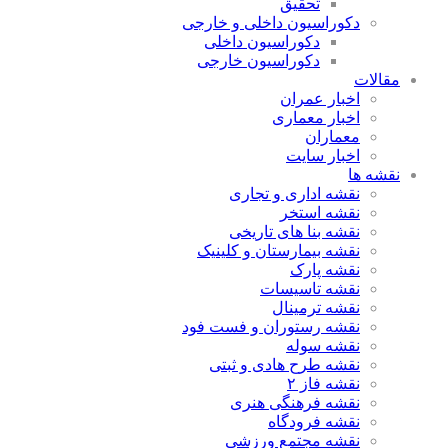
تحقیق
دکوراسیون داخلی و خارجی
دکوراسیون داخلی
دکوراسیون خارجی
مقالات
اخبار عمران
اخبار معماری
معماران
اخبار سایت
نقشه ها
نقشه اداری و تجاری
نقشه استخر
نقشه بنا های تاریخی
نقشه بیمارستان و کلینیک
نقشه پارک
نقشه تاسیسات
نقشه ترمینال
نقشه رستوران و فست فود
نقشه سوله
نقشه طرح هادی و ثبتی
نقشه فاز ۲
نقشه فرهنگی هنری
نقشه فرودگاه
نقشه مجتمع ورزشی