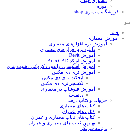
معماری جهان
موزه
فروشگاه معماری
shop
منو
خانه
آموزش معماری
آموزش نرم افزارهای معماری
دانلود نرم افزار های معماری
آموزش Revit
آموزش اتوکد Auto CAD
آموزش اسکیس ، راندوف کروکی ، شیت بندی
آموزش تری دی مکس
آبجکت تری دی مکس
تکسچر تری دی مکس
آموزش فتوشاپ در معماری
پرسوناژ
جزوات و کتاب درسی
کتاب های معماری
کتاب های عمران
کتاب های نایاب معماری و عمران
بهترین کتاب های معماری و عمران
برنامه فیزیکی