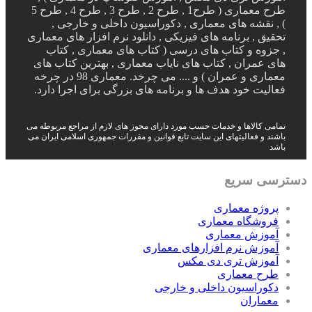
طرح معماری ( طرح1 , طرح 2 , طرح 3 , طرح 4 , طرح 5
) , نقشه های معماری , دکوراسیون داخلی و خارجی ,
تحقیق , برنامه های فیزیکی , دانلود نرم افزار های معماری
, جزوه و کتاب های درسی ( کتاب های معماری , کتاب
های عمران , کتاب های نایاب معماری , بهترین کتاب های
معماری و عمران ) و .... می چرخد. معماری 98 در چرخه
فعالیت خود هدف ها و برنامه های بزرگی برای اجرا دارد.
تمامی کالاها و خدمات حسب مورد دارای مجوز های لازم از مراجع مربوطه می
باشند و فعالیتهای این سایت تابع قوانین و مقررات جمهوری اسلامی ایران می
باشد
دسترسی سریع
پروژه معماری
فروشگاه معماری
آموزش معماری
آموزش نرم افزارهای معماری
آموزش تری دی مکس
طرح معماری
دکوراسیون داخلی و خارجی
معماران