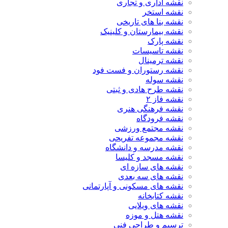
نقشه اداری و تجاری
نقشه استخر
نقشه بنا های تاریخی
نقشه بیمارستان و کلینیک
نقشه پارک
نقشه تاسیسات
نقشه ترمینال
نقشه رستوران و فست فود
نقشه سوله
نقشه طرح هادی و ثبتی
نقشه فاز ۲
نقشه فرهنگی هنری
نقشه فرودگاه
نقشه مجتمع ورزشی
نقشه مجموعه تفریحی
نقشه مدرسه و دانشگاه
نقشه مسجد و کلیسا
نقشه های سازه ای
نقشه های سه بعدی
نقشه های مسکونی و آپارتمانی
نقشه کتابخانه
نقشه های ویلایی
نقشه هتل و موزه
ترسیم و طراحی فنی