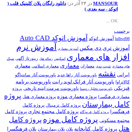
MANSOUR
در ۲۴ آذر
در:
دانلود رایگان پلان کلینیک قلب (
اتوکد - سه بعدی )
OK ...
برچسب
آموزش اتوکد Auto CAD
آموزش اتوکد
lulhvd98
آموزش نرم
آموزش تری دی مکس
آموزش معماری
افزار های معماری
ریپورتاژ آگهی
اسکیس
سبک
رساله هتل
معماری
معماری
معماران
معماری اسلامی
های معماری
شیت بندی
نقشه
ایرانی
پاورپوینت آثار سانتیاگو
پاورپوینت آثار زاها حدید
پاورپوینت برنامه
پاورپوینت آثار فرانک لوید رایت
کالاتراوا
فیزیکی
پاورپوینت مرمت ابنیه تاریخی
پروژه
پاورپوینت تحلیل روستا
پروژه
پروژه معماری موزه
پروژه معماری هتل
معماری فرهنگسرا
کامل بیمارستان
پروژه کامل
پروژه کامل ترمینال
پروژه کامل مجتمع تجاری
فرهنگسرا
پروژه کامل
پروژه کامل فرودگاه
پروژه کامل موزه
پروژه کامل
مجتمع مسکونی
هتل
پروژه کامل کتابخانه
پلان فرهنگسرا
پلان
پلان بیمارستان