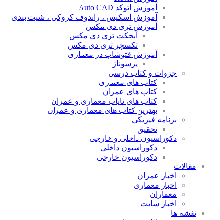
آموزش اتوکد Auto CAD
آموزش اسکیس ، راندوف کروکی ، شیت بندی
آموزش تری دی مکس
آبجکت تری دی مکس
تکسچر تری دی مکس
آموزش فتوشاپ در معماری
پرسوناژ
جزوات و کتاب درسی
کتاب های معماری
کتاب های عمران
کتاب های نایاب معماری و عمران
بهترین کتاب های معماری و عمران
برنامه فیزیکی
تحقیق
دکوراسیون داخلی و خارجی
دکوراسیون داخلی
دکوراسیون خارجی
مقالات
اخبار عمران
اخبار معماری
معماران
اخبار سایت
نقشه ها