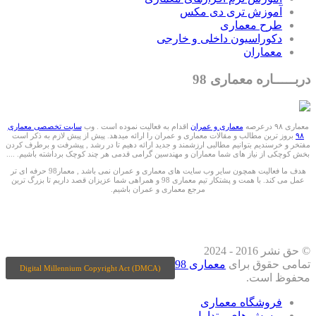
آموزش تری دی مکس
طرح معماری
دکوراسیون داخلی و خارجی
معماران
دربـــــاره معماری 98
معماری ۹۸ درعرصه
معماری و عمران
اقدام به فعالیت نموده است . وب
سایت تخصصی معماری
۹۸
بروز ترین مطالب و مقالات معماری و عمران را ارائه میدهد. پیش از پیش لازم به ذکر است
مفتخر و خرسندیم بتوانیم مطالبی ارزشمند و جدید ارائه دهیم تا در رشد , پیشرفت و برطرف کردن
بخش کوچکی از نیاز های شما معماران و مهندسین گرامی قدمی هر چند کوچک برداشته باشیم. ....
هدف ما فعالیت همچون سایر وب سایت های معماری و عمران نمی باشد , معمار98 حرفه ای تر
عمل می کند. با همت و پشتکار تیم معماری 98 و همراهی شما عزیزان قصد داریم تا بزرگ ترین
مرجع معماری و عمران باشیم.
ما را درشبکه های اجتماعی دنبال کنید
© حق نشر 2016 - 2024
تمامی حقوق برای
معماری 98
Digital Millennium Copyright Act (DMCA)
محفوظ است.
فروشگاه معماری
پرسش های متداول