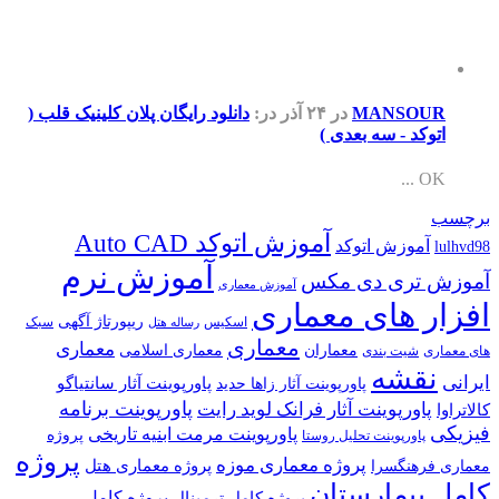
MANSOUR
در ۲۴ آذر
در:
دانلود رایگان پلان کلینیک قلب (
اتوکد - سه بعدی )
OK ...
برچسب
آموزش اتوکد Auto CAD
آموزش اتوکد
lulhvd98
آموزش نرم
آموزش تری دی مکس
آموزش معماری
افزار های معماری
ریپورتاژ آگهی
اسکیس
سبک
رساله هتل
معماری
معماری
معماران
معماری اسلامی
های معماری
شیت بندی
نقشه
ایرانی
پاورپوینت آثار سانتیاگو
پاورپوینت آثار زاها حدید
پاورپوینت برنامه
پاورپوینت آثار فرانک لوید رایت
کالاتراوا
فیزیکی
پاورپوینت مرمت ابنیه تاریخی
پروژه
پاورپوینت تحلیل روستا
پروژه
پروژه معماری موزه
پروژه معماری هتل
معماری فرهنگسرا
کامل بیمارستان
پروژه کامل
پروژه کامل ترمینال