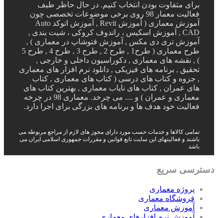
برای متفاوت بودن انتخاب کنیم. در حال حاظر طیف
فعالیت معمار 98 روی برخی موضوعات تخصصی چون
آموزش معماری ( آموزش Revit , آموزش اتوکد Auto
CAD , آموزش اسکیس ، راندوف کروکی ، شیت بندی ,
آموزش تری دی مکس , آموزش فتوشاپ در معماری ) ,
طرح معماری ( طرح1 , طرح 2 , طرح 3 , طرح 4 , طرح 5
) , نقشه های معماری , دکوراسیون داخلی و خارجی ,
تحقیق , برنامه های فیزیکی , دانلود نرم افزار های معماری
, جزوه و کتاب های درسی ( کتاب های معماری , کتاب
های عمران , کتاب های نایاب معماری , بهترین کتاب های
معماری و عمران ) و .... می چرخد. معماری 98 در چرخه
فعالیت خود هدف ها و برنامه های بزرگی برای اجرا دارد.
تمامی کالاها و خدمات حسب مورد دارای مجوز های لازم از مراجع مربوطه می
باشند و فعالیتهای این سایت تابع قوانین و مقررات جمهوری اسلامی ایران می
باشد
دسترسی سریع
پروژه معماری
فروشگاه معماری
آموزش معماری
آموزش نرم افزارهای معماری