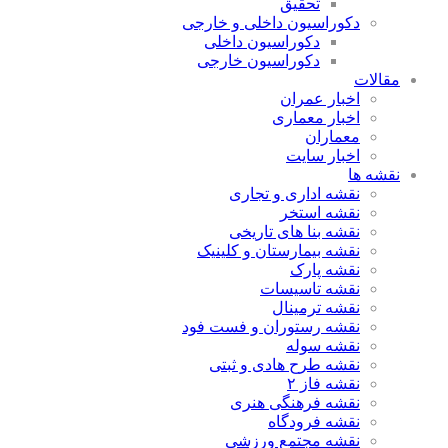
تحقیق
دکوراسیون داخلی و خارجی
دکوراسیون داخلی
دکوراسیون خارجی
مقالات
اخبار عمران
اخبار معماری
معماران
اخبار سایت
نقشه ها
نقشه اداری و تجاری
نقشه استخر
نقشه بنا های تاریخی
نقشه بیمارستان و کلینیک
نقشه پارک
نقشه تاسیسات
نقشه ترمینال
نقشه رستوران و فست فود
نقشه سوله
نقشه طرح هادی و ثبتی
نقشه فاز ۲
نقشه فرهنگی هنری
نقشه فرودگاه
نقشه مجتمع ورزشی