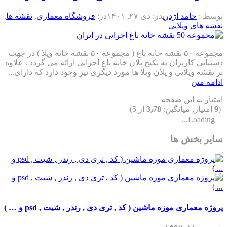
توسط :
حامد اژدری
در:
دی ۲۷, ۱۴۰۱
در:
فروشگاه معماری
,
نقشه ها
,
نقشه های ویلایی
مجموعه ۵۰ نقشه خانه باغ ( مجموعه ۵۰ نقشه خانه ویلا ) در جهت
دستیابی کاربران به پکیج پلان خانه باغ اجرایی ارائه می گردد . علاوه
بر نقشه ویلایی و پلان ویلا ها مورد دیگری نیز وجود دارد که دارای...
ادامه متن
امتیاز به این صفحه
(
9
امتیاز, میانگین:
3٫78
از 5)
Loading...
سایر بخش ها
پروژه معماری موزه ماشین ( کد , تری دی , رندر , شیت , psd و … )