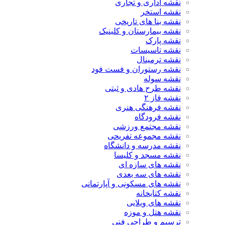
نقشه اداری و تجاری
نقشه استخر
نقشه بنا های تاریخی
نقشه بیمارستان و کلینیک
نقشه پارک
نقشه تاسیسات
نقشه ترمینال
نقشه رستوران و فست فود
نقشه سوله
نقشه طرح هادی و ثبتی
نقشه فاز ۲
نقشه فرهنگی هنری
نقشه فرودگاه
نقشه مجتمع ورزشی
نقشه مجموعه تفریحی
نقشه مدرسه و دانشگاه
نقشه مسجد و کلیسا
نقشه های سازه ای
نقشه های سه بعدی
نقشه های مسکونی و آپارتمانی
نقشه کتابخانه
نقشه های ویلایی
نقشه هتل و موزه
ترسیم و طراحی فنی