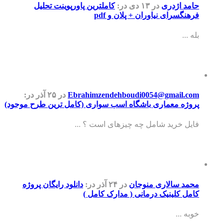
حامد اژدری
در ۱۳ دی
در:
کاملترین پاورپوینت تحلیل
فرهنگسرای نیاوران + پلان و pdf
بله ...
Ebrahimzendehboudi0054@gmail.com
در ۲۵ آذر
در:
پروژه معماری باشگاه اسب سواری (کامل ترین طرح موجود)
فایل خرید شامل چه چیزهای است ؟ ...
محمد سالاری منوجان
در ۲۴ آذر
در:
دانلود رایگان پروژه
کامل کلینیک درمانی ( مدارک کامل )
خوبه ...