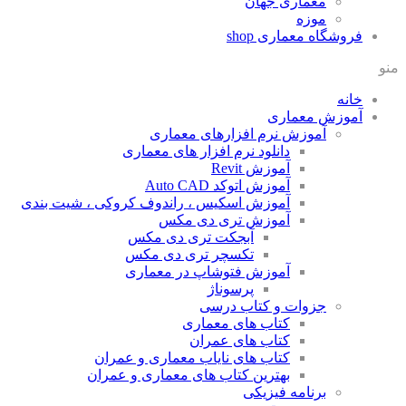
معماری جهان
موزه
فروشگاه معماری
shop
منو
خانه
آموزش معماری
آموزش نرم افزارهای معماری
دانلود نرم افزار های معماری
آموزش Revit
آموزش اتوکد Auto CAD
آموزش اسکیس ، راندوف کروکی ، شیت بندی
آموزش تری دی مکس
آبجکت تری دی مکس
تکسچر تری دی مکس
آموزش فتوشاپ در معماری
پرسوناژ
جزوات و کتاب درسی
کتاب های معماری
کتاب های عمران
کتاب های نایاب معماری و عمران
بهترین کتاب های معماری و عمران
برنامه فیزیکی