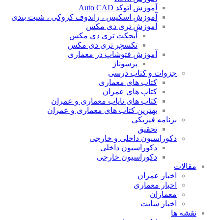
آموزش اتوکد Auto CAD
آموزش اسکیس ، راندوف کروکی ، شیت بندی
آموزش تری دی مکس
آبجکت تری دی مکس
تکسچر تری دی مکس
آموزش فتوشاپ در معماری
پرسوناژ
جزوات و کتاب درسی
کتاب های معماری
کتاب های عمران
کتاب های نایاب معماری و عمران
بهترین کتاب های معماری و عمران
برنامه فیزیکی
تحقیق
دکوراسیون داخلی و خارجی
دکوراسیون داخلی
دکوراسیون خارجی
مقالات
اخبار عمران
اخبار معماری
معماران
اخبار سایت
نقشه ها