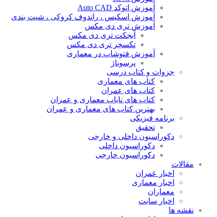
آموزش اتوکد Auto CAD
آموزش اسکیس ، راندوف کروکی ، شیت بندی
آموزش تری دی مکس
آبجکت تری دی مکس
تکسچر تری دی مکس
آموزش فتوشاپ در معماری
پرسوناژ
جزوات و کتاب درسی
کتاب های معماری
کتاب های عمران
کتاب های نایاب معماری و عمران
بهترین کتاب های معماری و عمران
برنامه فیزیکی
تحقیق
دکوراسیون داخلی و خارجی
دکوراسیون داخلی
دکوراسیون خارجی
مقالات
اخبار عمران
اخبار معماری
معماران
اخبار سایت
نقشه ها