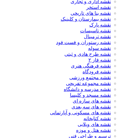
نقشه اداری و تجاری
نقشه استخر
نقشه بنا های تاریخی
نقشه بیمارستان و کلینیک
نقشه پارک
نقشه تاسیسات
نقشه ترمینال
نقشه رستوران و فست فود
نقشه سوله
نقشه طرح هادی و ثبتی
نقشه فاز ۲
نقشه فرهنگی هنری
نقشه فرودگاه
نقشه مجتمع ورزشی
نقشه مجموعه تفریحی
نقشه مدرسه و دانشگاه
نقشه مسجد و کلیسا
نقشه های سازه ای
نقشه های سه بعدی
نقشه های مسکونی و آپارتمانی
نقشه کتابخانه
نقشه های ویلایی
نقشه هتل و موزه
ترسیم و طراحی فنی