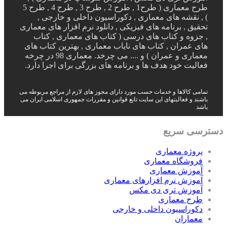
طرح معماری ( طرح1 , طرح 2 , طرح 3 , طرح 4 , طرح 5
) , نقشه های معماری , دکوراسیون داخلی و خارجی ,
تحقیق , برنامه های فیزیکی , دانلود نرم افزار های معماری
, جزوه و کتاب های درسی ( کتاب های معماری , کتاب
های عمران , کتاب های نایاب معماری , بهترین کتاب های
معماری و عمران ) و .... می چرخد. معماری 98 در چرخه
فعالیت خود هدف ها و برنامه های بزرگی برای اجرا دارد.
تمامی کالاها و خدمات حسب مورد دارای مجوز های لازم از مراجع مربوطه می
باشند و فعالیتهای این سایت تابع قوانین و مقررات جمهوری اسلامی ایران می
باشد
دسترسی سریع
پروژه معماری
فروشگاه معماری
آموزش معماری
آموزش نرم افزارهای معماری
آموزش تری دی مکس
طرح معماری
دکوراسیون داخلی و خارجی
معماران