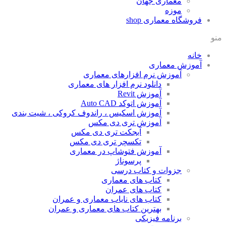
معماری جهان
موزه
فروشگاه معماری
shop
منو
خانه
آموزش معماری
آموزش نرم افزارهای معماری
دانلود نرم افزار های معماری
آموزش Revit
آموزش اتوکد Auto CAD
آموزش اسکیس ، راندوف کروکی ، شیت بندی
آموزش تری دی مکس
آبجکت تری دی مکس
تکسچر تری دی مکس
آموزش فتوشاپ در معماری
پرسوناژ
جزوات و کتاب درسی
کتاب های معماری
کتاب های عمران
کتاب های نایاب معماری و عمران
بهترین کتاب های معماری و عمران
برنامه فیزیکی