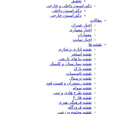
تحقیق
دکوراسیون داخلی و خارجی
دکوراسیون داخلی
دکوراسیون خارجی
مقالات
اخبار عمران
اخبار معماری
معماران
اخبار سایت
نقشه ها
نقشه اداری و تجاری
نقشه استخر
نقشه بنا های تاریخی
نقشه بیمارستان و کلینیک
نقشه پارک
نقشه تاسیسات
نقشه ترمینال
نقشه رستوران و فست فود
نقشه سوله
نقشه طرح هادی و ثبتی
نقشه فاز ۲
نقشه فرهنگی هنری
نقشه فرودگاه
نقشه مجتمع ورزشی