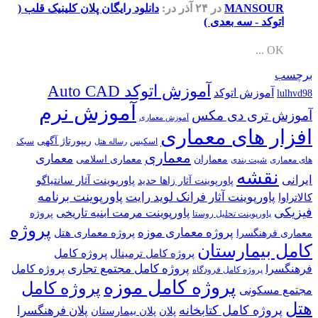
MANSOUR
در ۲۴ آذر
در:
دانلود رایگان پلان کلینیک قلب (
اتوکد - سه بعدی )
OK ...
برچسب
آموزش اتوکد Auto CAD
آموزش اتوکد
lulhvd98
آموزش نرم
آموزش تری دی مکس
آموزش معماری
افزار های معماری
ریپورتاژ آگهی
اسکیس
سبک
رساله هتل
معماری
معماری
معماران
معماری اسلامی
های معماری
شیت بندی
نقشه
ایرانی
پاورپوینت آثار سانتیاگو
پاورپوینت آثار زاها حدید
پاورپوینت برنامه
پاورپوینت آثار فرانک لوید رایت
کالاتراوا
فیزیکی
پاورپوینت مرمت ابنیه تاریخی
پروژه
پاورپوینت تحلیل روستا
پروژه
پروژه معماری موزه
پروژه معماری هتل
معماری فرهنگسرا
کامل بیمارستان
پروژه کامل
پروژه کامل ترمینال
پروژه کامل مجتمع تجاری
فرهنگسرا
پروژه کامل
پروژه کامل فرودگاه
پروژه کامل موزه
پروژه کامل
مجتمع مسکونی
هتل
پروژه کامل کتابخانه
پلان فرهنگسرا
پلان
پلان بیمارستان