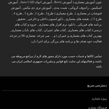
چون آموزش معماری ( آموزش Revit , آموزش اتوکد Auto CAD , آموزش
اسکیس ، راندوف کروکی ، شیت بندی , آموزش تری دی مکس , آموزش
فتوشاپ در معماری ) , طرح معماری ( طرح1 , طرح 2 , طرح 3 , طرح 4 ,
طرح 5 ) , نقشه های معماری , دکوراسیون داخلی و خارجی , تحقیق ,
برنامه های فیزیکی , دانلود نرم افزار های معماری , جزوه و کتاب های
درسی ( کتاب های معماری , کتاب های عمران , کتاب های نایاب معماری ,
بهترین کتاب های معماری و عمران ) و .... می چرخد. معماری 98 در چرخه
فعالیت خود هدف ها و برنامه های بزرگی برای اجرا دارد.
تمامی کالاها و خدمات حسب مورد دارای مجوز های لازم از مراجع مربوطه می
باشند و فعالیتهای این سایت تابع قوانین و مقررات جمهوری اسلامی ایران می
باشد
دسترسی سریع
پروژه معماری
فروشگاه معماری