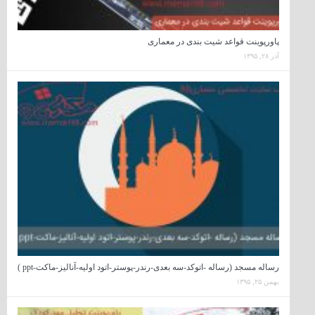
پاورپوینت قواعد شیت بندی در معماری
آذر ۲۸, ۱۳۹۵
رساله مسجد (رساله -اتوکد-سه بعدی-رندر-پوستر-اتود اولیه-آنالیز-ماکت-ppt )
بهمن ۲۵, ۱۳۹۵