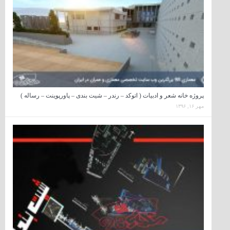
پروژه خانه شعر و ادبیات ( اتوکد – رندر – شیت بندی – پاورپوینت – رساله )
مهر ۱۶, ۱۳۹۶