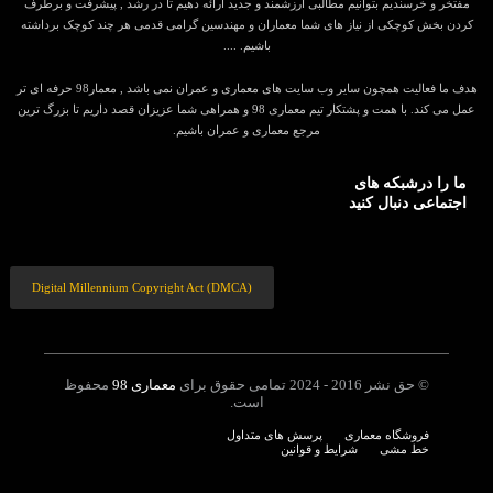
مفتخر و خرسندیم بتوانیم مطالبی ارزشمند و جدید ارائه دهیم تا در رشد , پیشرفت و برطرف
کردن بخش کوچکی از نیاز های شما معماران و مهندسین گرامی قدمی هر چند کوچک برداشته
باشیم. ....
هدف ما فعالیت همچون سایر وب سایت های معماری و عمران نمی باشد , معمار98 حرفه ای تر
عمل می کند. با همت و پشتکار تیم معماری 98 و همراهی شما عزیزان قصد داریم تا بزرگ ترین
مرجع معماری و عمران باشیم.
ما را درشبکه های
اجتماعی دنبال کنید
Digital Millennium Copyright Act (DMCA)
© حق نشر 2016 - 2024 تمامی حقوق برای
معماری 98
محفوظ
است.
فروشگاه معماری
پرسش های متداول
خط مشی
شرایط و قوانین