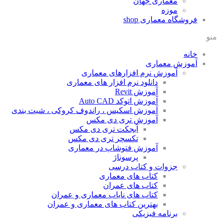
معماری جهان
موزه
فروشگاه معماری
shop
منو
خانه
آموزش معماری
آموزش نرم افزارهای معماری
دانلود نرم افزار های معماری
آموزش Revit
آموزش اتوکد Auto CAD
آموزش اسکیس ، راندوف کروکی ، شیت بندی
آموزش تری دی مکس
آبجکت تری دی مکس
تکسچر تری دی مکس
آموزش فتوشاپ در معماری
پرسوناژ
جزوات و کتاب درسی
کتاب های معماری
کتاب های عمران
کتاب های نایاب معماری و عمران
بهترین کتاب های معماری و عمران
برنامه فیزیکی