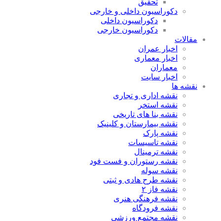
تحقیق
دکوراسیون داخلی و خارجی
دکوراسیون داخلی
دکوراسیون خارجی
مقالات
اخبار عمران
اخبار معماری
معماران
اخبار سایت
نقشه ها
نقشه اداری و تجاری
نقشه استخر
نقشه بنا های تاریخی
نقشه بیمارستان و کلینیک
نقشه پارک
نقشه تاسیسات
نقشه ترمینال
نقشه رستوران و فست فود
نقشه سوله
نقشه طرح هادی و ثبتی
نقشه فاز ۲
نقشه فرهنگی هنری
نقشه فرودگاه
نقشه مجتمع ورزشی