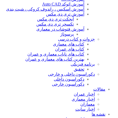
آموزش اتوکد Auto CAD
آموزش اسکیس ، راندوف کروکی ، شیت بندی
آموزش تری دی مکس
آبجکت تری دی مکس
تکسچر تری دی مکس
آموزش فتوشاپ در معماری
پرسوناژ
جزوات و کتاب درسی
کتاب های معماری
کتاب های عمران
کتاب های نایاب معماری و عمران
بهترین کتاب های معماری و عمران
برنامه فیزیکی
تحقیق
دکوراسیون داخلی و خارجی
دکوراسیون داخلی
دکوراسیون خارجی
مقالات
اخبار عمران
اخبار معماری
معماران
اخبار سایت
نقشه ها