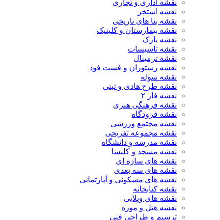
نقشه اداری و تجاری
نقشه استخر
نقشه بنا های تاریخی
نقشه بیمارستان و کلینیک
نقشه پارک
نقشه تاسیسات
نقشه ترمینال
نقشه رستوران و فست فود
نقشه سوله
نقشه طرح هادی و ثبتی
نقشه فاز ۲
نقشه فرهنگی هنری
نقشه فرودگاه
نقشه مجتمع ورزشی
نقشه مجموعه تفریحی
نقشه مدرسه و دانشگاه
نقشه مسجد و کلیسا
نقشه های سازه ای
نقشه های سه بعدی
نقشه های مسکونی و آپارتمانی
نقشه کتابخانه
نقشه های ویلایی
نقشه هتل و موزه
ترسیم و طراحی فنی