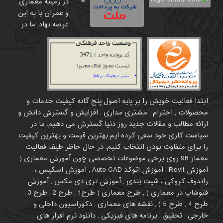
در زمینه معماری
و عمران پا به این
عرصه نهاد. ما در
ابتدا فعالیت خویش را بر پایه اصول پنج گانه کیفیت خدمات و
محصولات , احترام , مشتری مداری , افزایش و گسترش دانش و
ارائه مطالب و مقالات جدید روز دنیا گسترش می دهیم. ما در
سیاست کاری خود سعی کرده ایم بهترین قیمت و بهترین کیفیت
را برای متفاوت بودن انتخاب کنیم. در حال حاظر طیف فعالیت
معمار 98 روی برخی موضوعات تخصصی چون آموزش معماری (
آموزش Revit , آموزش اتوکد Auto CAD , آموزش اسکیس ،
راندوف کروکی ، شیت بندی , آموزش تری دی مکس , آموزش
فتوشاپ در معماری ) , طرح معماری ( طرح1 , طرح 2 , طرح 3 ,
طرح 4 , طرح 5 ) , نقشه های معماری , دکوراسیون داخلی و
خارجی , تحقیق , برنامه های فیزیکی , دانلود نرم افزار های