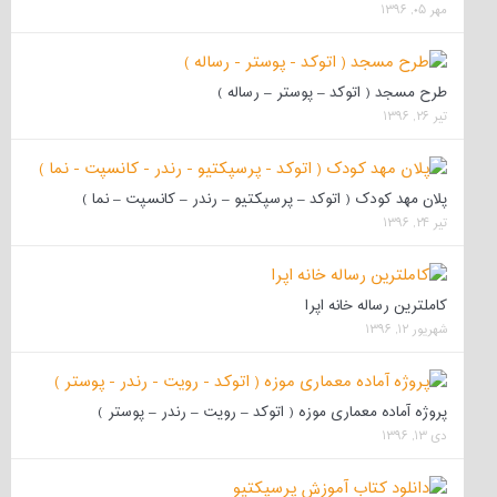
مهر ۰۵, ۱۳۹۶
طرح مسجد ( اتوکد – پوستر – رساله )
تیر ۲۶, ۱۳۹۶
پلان مهد کودک ( اتوکد – پرسپکتیو – رندر – کانسپت – نما )
تیر ۲۴, ۱۳۹۶
کاملترین رساله خانه اپرا
شهریور ۱۲, ۱۳۹۶
پروژه آماده معماری موزه ( اتوکد – رویت – رندر – پوستر )
دی ۱۳, ۱۳۹۶