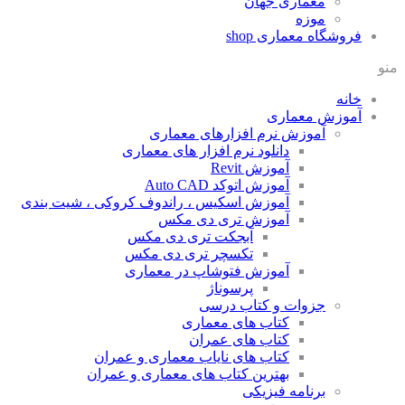
معماری جهان
موزه
فروشگاه معماری
shop
منو
خانه
آموزش معماری
آموزش نرم افزارهای معماری
دانلود نرم افزار های معماری
آموزش Revit
آموزش اتوکد Auto CAD
آموزش اسکیس ، راندوف کروکی ، شیت بندی
آموزش تری دی مکس
آبجکت تری دی مکس
تکسچر تری دی مکس
آموزش فتوشاپ در معماری
پرسوناژ
جزوات و کتاب درسی
کتاب های معماری
کتاب های عمران
کتاب های نایاب معماری و عمران
بهترین کتاب های معماری و عمران
برنامه فیزیکی