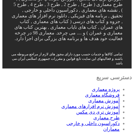
طرح معماری ( طرح1 , طرح 2 , طرح 3 , طرح 4 , طرح 5
) , نقشه های معماری , دکوراسیون داخلی و خارجی ,
تحقیق , برنامه های فیزیکی , دانلود نرم افزار های معماری
, جزوه و کتاب های درسی ( کتاب های معماری , کتاب
های عمران , کتاب های نایاب معماری , بهترین کتاب های
معماری و عمران ) و .... می چرخد. معماری 98 در چرخه
فعالیت خود هدف ها و برنامه های بزرگی برای اجرا دارد.
تمامی کالاها و خدمات حسب مورد دارای مجوز های لازم از مراجع مربوطه می
باشند و فعالیتهای این سایت تابع قوانین و مقررات جمهوری اسلامی ایران می
باشد
دسترسی سریع
پروژه معماری
فروشگاه معماری
آموزش معماری
آموزش نرم افزارهای معماری
آموزش تری دی مکس
طرح معماری
دکوراسیون داخلی و خارجی
معماران