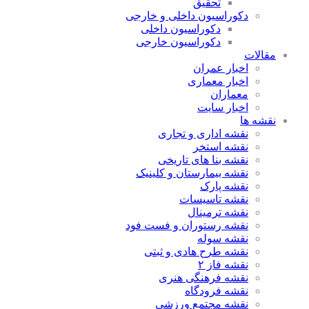
تحقیق
دکوراسیون داخلی و خارجی
دکوراسیون داخلی
دکوراسیون خارجی
مقالات
اخبار عمران
اخبار معماری
معماران
اخبار سایت
نقشه ها
نقشه اداری و تجاری
نقشه استخر
نقشه بنا های تاریخی
نقشه بیمارستان و کلینیک
نقشه پارک
نقشه تاسیسات
نقشه ترمینال
نقشه رستوران و فست فود
نقشه سوله
نقشه طرح هادی و ثبتی
نقشه فاز ۲
نقشه فرهنگی هنری
نقشه فرودگاه
نقشه مجتمع ورزشی