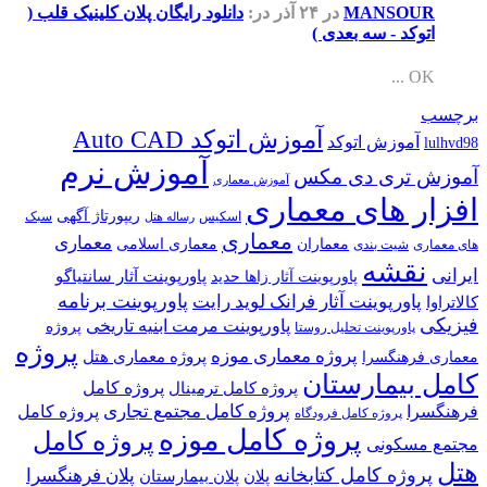
MANSOUR
در ۲۴ آذر
در:
دانلود رایگان پلان کلینیک قلب (
اتوکد - سه بعدی )
OK ...
برچسب
آموزش اتوکد Auto CAD
آموزش اتوکد
lulhvd98
آموزش نرم
آموزش تری دی مکس
آموزش معماری
افزار های معماری
ریپورتاژ آگهی
اسکیس
سبک
رساله هتل
معماری
معماری
معماران
معماری اسلامی
های معماری
شیت بندی
نقشه
ایرانی
پاورپوینت آثار سانتیاگو
پاورپوینت آثار زاها حدید
پاورپوینت برنامه
پاورپوینت آثار فرانک لوید رایت
کالاتراوا
فیزیکی
پاورپوینت مرمت ابنیه تاریخی
پروژه
پاورپوینت تحلیل روستا
پروژه
پروژه معماری موزه
پروژه معماری هتل
معماری فرهنگسرا
کامل بیمارستان
پروژه کامل
پروژه کامل ترمینال
پروژه کامل مجتمع تجاری
فرهنگسرا
پروژه کامل
پروژه کامل فرودگاه
پروژه کامل موزه
پروژه کامل
مجتمع مسکونی
هتل
پروژه کامل کتابخانه
پلان فرهنگسرا
پلان
پلان بیمارستان