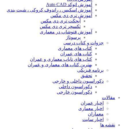
آموزش اتوکد Auto CAD
آموزش اسکیس ، راندوف کروکی ، شیت بندی
آموزش تری دی مکس
آبجکت تری دی مکس
تکسچر تری دی مکس
آموزش فتوشاپ در معماری
پرسوناژ
جزوات و کتاب درسی
کتاب های معماری
کتاب های عمران
کتاب های نایاب معماری و عمران
بهترین کتاب های معماری و عمران
برنامه فیزیکی
تحقیق
دکوراسیون داخلی و خارجی
دکوراسیون داخلی
دکوراسیون خارجی
مقالات
اخبار عمران
اخبار معماری
معماران
اخبار سایت
نقشه ها