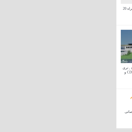
آموزش متره و برآورد به همراه 20
 , تری
دی , رندر , پوستر , CDR , PSD و
صاتی