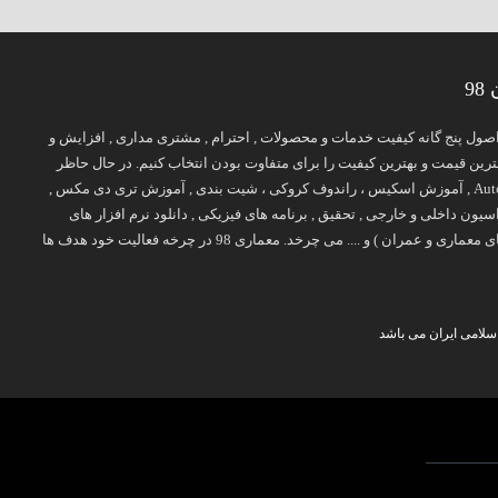
9
پایه اصول پنج گانه کیفیت خدمات و محصولات , احترام , مشتری مداری , افزایش و
ن قیمت و بهترین کیفیت را برای متفاوت بودن انتخاب کنیم. در حال حاظر
طیف فعالیت معمار 98 روی برخی موضوعات تخصصی چون آموزش معماری ( آموزش Revit , آموزش اتوکد Auto CAD , آموزش اسکیس ، راندوف کروکی ، شیت بندی , آموزش تری دی مکس ,
ح 2 , طرح 3 , طرح 4 , طرح 5 ) , نقشه های معماری , دکوراسیون داخلی و خارجی , تحقیق , برنامه های فیزیکی , دانلود نرم افزار های
معماری , جزوه و کتاب های درسی ( کتاب های معماری , کتاب های عمران , کتاب های نایاب معماری , بهترین کتاب های معماری و عمران ) و .... می چرخد. معماری 98 در چرخه فعالیت خود هدف ها
سلامی ایران می باشد