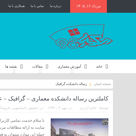
مرداد ۱۶, ۱۴۰۵
درباره ما
تماس با ما
همکاری با ما
خانه
آموزش معماری
مقالات
نقشه ها
صفحه اصلی
رساله دانشکده گرافیک
کاملترین رساله دانشکده معماری – گرافیک –
توسط :
حامد اژدری
در:
مهر ۰۲, ۱۳۹۶
در:
تحقیق
,
دانشجویی
,
فروشگا
سایت به ارائه مطالعات مربو
جمله این موارد میتوان به ف