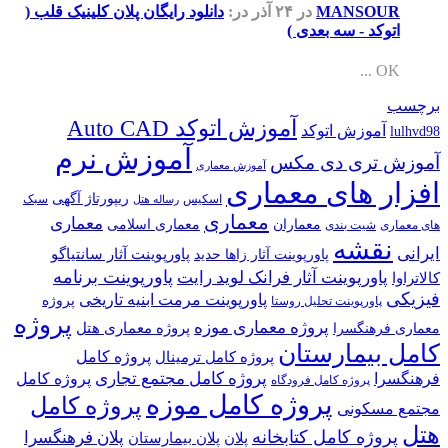
MANSOUR
در ۲۴ آذر
در:
دانلود رایگان پلان کلینیک قلب (
اتوکد - سه بعدی )
OK ...
برچسب
آموزش اتوکد Auto CAD
آموزش اتوکد
lulhvd98
آموزش نرم
آموزش تری دی مکس
آموزش معماری
افزار های معماری
ریپورتاژ آگهی
اسکیس
سبک
رساله هتل
معماری
معماری
معماران
معماری اسلامی
های معماری
شیت بندی
نقشه
ایرانی
پاورپوینت آثار سانتیاگو
پاورپوینت آثار زاها حدید
پاورپوینت برنامه
پاورپوینت آثار فرانک لوید رایت
کالاتراوا
فیزیکی
پاورپوینت مرمت ابنیه تاریخی
پروژه
پاورپوینت تحلیل روستا
پروژه
پروژه معماری موزه
پروژه معماری هتل
معماری فرهنگسرا
کامل بیمارستان
پروژه کامل
پروژه کامل ترمینال
پروژه کامل مجتمع تجاری
فرهنگسرا
پروژه کامل
پروژه کامل فرودگاه
پروژه کامل موزه
پروژه کامل
مجتمع مسکونی
هتل
پروژه کامل کتابخانه
پلان فرهنگسرا
پلان
پلان بیمارستان