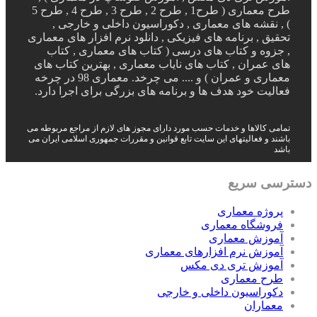
طرح معماری ( طرح1 , طرح 2 , طرح 3 , طرح 4 , طرح 5
) , نقشه های معماری , دکوراسیون داخلی و خارجی ,
تحقیق , برنامه های فیزیکی , دانلود نرم افزار های معماری
, جزوه و کتاب های درسی ( کتاب های معماری , کتاب
های عمران , کتاب های نایاب معماری , بهترین کتاب های
معماری و عمران ) و .... می چرخد. معماری 98 در چرخه
فعالیت خود هدف ها و برنامه های بزرگی برای اجرا دارد.
تمامی کالاها و خدمات حسب مورد دارای مجوز های لازم از مراجع مربوطه می
باشند و فعالیتهای این سایت تابع قوانین و مقررات جمهوری اسلامی ایران می
باشد
دسترسی سریع
پروژه معماری
فروشگاه معماری
آموزش معماری
آموزش نرم افزارهای معماری
آموزش تری دی مکس
طرح معماری
دکوراسیون داخلی و خارجی
معماران