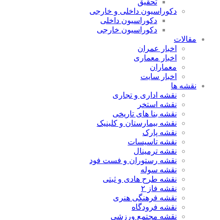
تحقیق
دکوراسیون داخلی و خارجی
دکوراسیون داخلی
دکوراسیون خارجی
مقالات
اخبار عمران
اخبار معماری
معماران
اخبار سایت
نقشه ها
نقشه اداری و تجاری
نقشه استخر
نقشه بنا های تاریخی
نقشه بیمارستان و کلینیک
نقشه پارک
نقشه تاسیسات
نقشه ترمینال
نقشه رستوران و فست فود
نقشه سوله
نقشه طرح هادی و ثبتی
نقشه فاز ۲
نقشه فرهنگی هنری
نقشه فرودگاه
نقشه مجتمع ورزشی