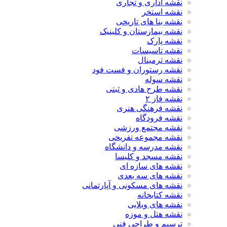
نقشه اداری و تجاری
نقشه استخر
نقشه بنا های تاریخی
نقشه بیمارستان و کلینیک
نقشه پارک
نقشه تاسیسات
نقشه ترمینال
نقشه رستوران و فست فود
نقشه سوله
نقشه طرح هادی و ثبتی
نقشه فاز ۲
نقشه فرهنگی هنری
نقشه فرودگاه
نقشه مجتمع ورزشی
نقشه مجموعه تفریحی
نقشه مدرسه و دانشگاه
نقشه مسجد و کلیسا
نقشه های سازه ای
نقشه های سه بعدی
نقشه های مسکونی و آپارتمانی
نقشه کتابخانه
نقشه های ویلایی
نقشه هتل و موزه
ترسیم و طراحی فنی