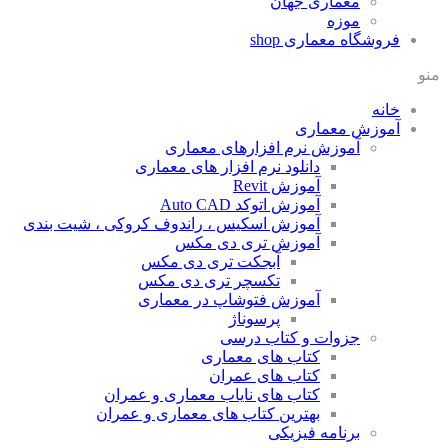
معماری جهان
موزه
فروشگاه معماری
shop
منو
خانه
آموزش معماری
آموزش نرم افزارهای معماری
دانلود نرم افزار های معماری
آموزش Revit
آموزش اتوکد Auto CAD
آموزش اسکیس ، راندوف کروکی ، شیت بندی
آموزش تری دی مکس
آبجکت تری دی مکس
تکسچر تری دی مکس
آموزش فتوشاپ در معماری
پرسوناژ
جزوات و کتاب درسی
کتاب های معماری
کتاب های عمران
کتاب های نایاب معماری و عمران
بهترین کتاب های معماری و عمران
برنامه فیزیکی