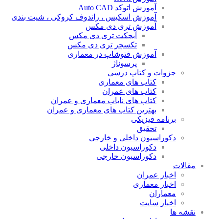
آموزش اتوکد Auto CAD
آموزش اسکیس ، راندوف کروکی ، شیت بندی
آموزش تری دی مکس
آبجکت تری دی مکس
تکسچر تری دی مکس
آموزش فتوشاپ در معماری
پرسوناژ
جزوات و کتاب درسی
کتاب های معماری
کتاب های عمران
کتاب های نایاب معماری و عمران
بهترین کتاب های معماری و عمران
برنامه فیزیکی
تحقیق
دکوراسیون داخلی و خارجی
دکوراسیون داخلی
دکوراسیون خارجی
مقالات
اخبار عمران
اخبار معماری
معماران
اخبار سایت
نقشه ها