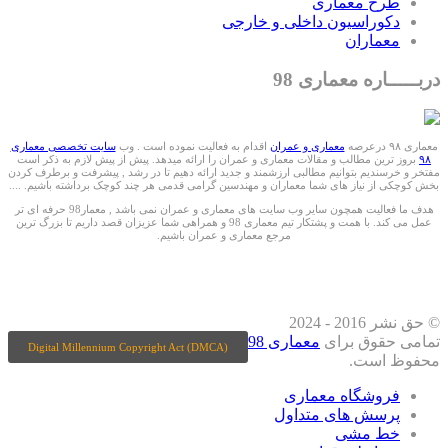
طرح معماری
دکوراسیون داخلی و خارجی
معماران
دربـــــاره معماری 98
معماری ۹۸ درعرصه
معماری و عمران
اقدام به فعالیت نموده است . وب
سایت تخصصی معماری
۹۸
بروز ترین مطالب و مقالات معماری و عمران را ارائه میدهد. پیش از پیش لازم به ذکر است
مفتخر و خرسندیم بتوانیم مطالبی ارزشمند و جدید ارائه دهیم تا در رشد , پیشرفت و برطرف کردن
بخش کوچکی از نیاز های شما معماران و مهندسین گرامی قدمی هر چند کوچک برداشته باشیم. ....
هدف ما فعالیت همچون سایر وب سایت های معماری و عمران نمی باشد , معمار98 حرفه ای تر
عمل می کند. با همت و پشتکار تیم معماری 98 و همراهی شما عزیزان قصد داریم تا بزرگ ترین
مرجع معماری و عمران باشیم.
ما را درشبکه های اجتماعی دنبال کنید
© حق نشر 2016 - 2024
تمامی حقوق برای
معماری 98
Digital Millennium Copyright Act (DMCA)
محفوظ است.
فروشگاه معماری
پرسش های متداول
خط مشی