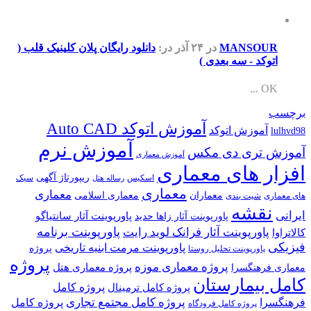
MANSOUR
در ۲۴ آذر
در:
دانلود رایگان پلان کلینیک قلب (
اتوکد - سه بعدی )
OK ...
برچسب
آموزش اتوکد Auto CAD
آموزش اتوکد
lulhvd98
آموزش نرم
آموزش تری دی مکس
آموزش معماری
افزار های معماری
ریپورتاژ آگهی
اسکیس
سبک
رساله هتل
معماری
معماری
معماران
معماری اسلامی
های معماری
شیت بندی
نقشه
ایرانی
پاورپوینت آثار سانتیاگو
پاورپوینت آثار زاها حدید
پاورپوینت برنامه
پاورپوینت آثار فرانک لوید رایت
کالاتراوا
فیزیکی
پاورپوینت مرمت ابنیه تاریخی
پروژه
پاورپوینت تحلیل روستا
پروژه
پروژه معماری موزه
پروژه معماری هتل
معماری فرهنگسرا
کامل بیمارستان
پروژه کامل
پروژه کامل ترمینال
پروژه کامل مجتمع تجاری
فرهنگسرا
پروژه کامل
پروژه کامل فرودگاه