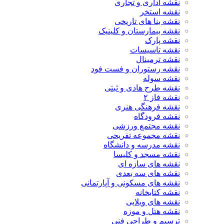
نقشه اداری و تجاری
نقشه استخر
نقشه بنا های تاریخی
نقشه بیمارستان و کلینیک
نقشه پارک
نقشه تاسیسات
نقشه ترمینال
نقشه رستوران و فست فود
نقشه سوله
نقشه طرح هادی و ثبتی
نقشه فاز ۲
نقشه فرهنگی هنری
نقشه فرودگاه
نقشه مجتمع ورزشی
نقشه مجموعه تفریحی
نقشه مدرسه و دانشگاه
نقشه مسجد و کلیسا
نقشه های سازه ای
نقشه های سه بعدی
نقشه های مسکونی و آپارتمانی
نقشه کتابخانه
نقشه های ویلایی
نقشه هتل و موزه
ترسیم و طراحی فنی