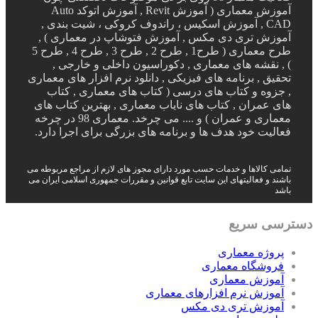
آموزش معماری ( آموزش Revit , آموزش اتوکد Auto
CAD , آموزش اسکیس ، راندوف کروکی ، شیت بندی ,
آموزش تری دی مکس , آموزش فتوشاپ در معماری ) ,
طرح معماری ( طرح1 , طرح 2 , طرح 3 , طرح 4 , طرح 5
) , نقشه های معماری , دکوراسیون داخلی و خارجی ,
تحقیق , برنامه های فیزیکی , دانلود نرم افزار های معماری
, جزوه و کتاب های درسی ( کتاب های معماری , کتاب
های عمران , کتاب های نایاب معماری , بهترین کتاب های
معماری و عمران ) و .... می چرخد. معماری 98 در چرخه
فعالیت خود هدف ها و برنامه های بزرگی برای اجرا دارد.
تمامی کالاها و خدمات حسب مورد دارای مجوز های لازم از مراجع مربوطه می
باشند و فعالیتهای این سایت تابع قوانین و مقررات جمهوری اسلامی ایران می
باشد
دسترسی سریع
پروژه معماری
فروشگاه معماری
آموزش معماری
آموزش نرم افزارهای معماری
آموزش تری دی مکس