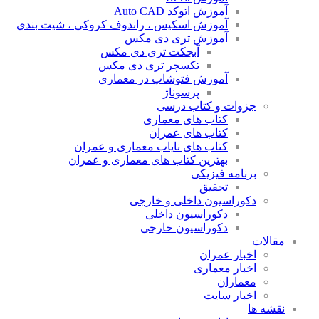
آموزش اتوکد Auto CAD
آموزش اسکیس ، راندوف کروکی ، شیت بندی
آموزش تری دی مکس
آبجکت تری دی مکس
تکسچر تری دی مکس
آموزش فتوشاپ در معماری
پرسوناژ
جزوات و کتاب درسی
کتاب های معماری
کتاب های عمران
کتاب های نایاب معماری و عمران
بهترین کتاب های معماری و عمران
برنامه فیزیکی
تحقیق
دکوراسیون داخلی و خارجی
دکوراسیون داخلی
دکوراسیون خارجی
مقالات
اخبار عمران
اخبار معماری
معماران
اخبار سایت
نقشه ها