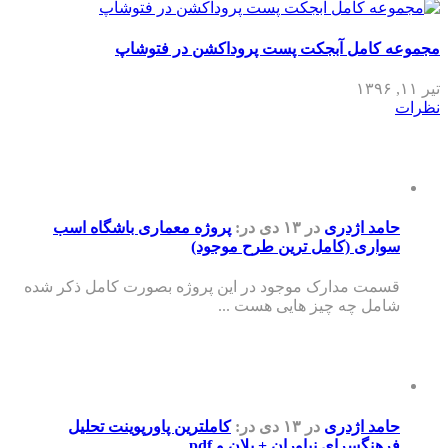
مجموعه کامل آبجکت پست پروداکشن در فتوشاپ
تیر ۱۱, ۱۳۹۶
نظرات
حامد اژدری
در ۱۳ دی
در:
پروژه معماری باشگاه اسب
سواری (کامل ترین طرح موجود)
قسمت مدارک موجود در این پروژه بصورت کامل ذکر شده
شامل چه چیز هایی هست ...
حامد اژدری
در ۱۳ دی
در:
کاملترین پاورپوینت تحلیل
فرهنگسرای نیاوران + پلان و pdf