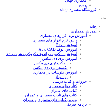
معماری جهان
موزه
فروشگاه معماری
shop
منو
خانه
آموزش معماری
آموزش نرم افزارهای معماری
دانلود نرم افزار های معماری
آموزش Revit
آموزش اتوکد Auto CAD
آموزش اسکیس ، راندوف کروکی ، شیت بندی
آموزش تری دی مکس
آبجکت تری دی مکس
تکسچر تری دی مکس
آموزش فتوشاپ در معماری
پرسوناژ
جزوات و کتاب درسی
کتاب های معماری
کتاب های عمران
کتاب های نایاب معماری و عمران
بهترین کتاب های معماری و عمران
برنامه فیزیکی