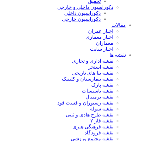
تحقیق
دکوراسیون داخلی و خارجی
دکوراسیون داخلی
دکوراسیون خارجی
مقالات
اخبار عمران
اخبار معماری
معماران
اخبار سایت
نقشه ها
نقشه اداری و تجاری
نقشه استخر
نقشه بنا های تاریخی
نقشه بیمارستان و کلینیک
نقشه پارک
نقشه تاسیسات
نقشه ترمینال
نقشه رستوران و فست فود
نقشه سوله
نقشه طرح هادی و ثبتی
نقشه فاز ۲
نقشه فرهنگی هنری
نقشه فرودگاه
نقشه مجتمع ورزشی