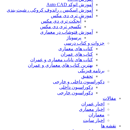
آموزش اتوکد Auto CAD
آموزش اسکیس ، راندوف کروکی ، شیت بندی
آموزش تری دی مکس
آبجکت تری دی مکس
تکسچر تری دی مکس
آموزش فتوشاپ در معماری
پرسوناژ
جزوات و کتاب درسی
کتاب های معماری
کتاب های عمران
کتاب های نایاب معماری و عمران
بهترین کتاب های معماری و عمران
برنامه فیزیکی
تحقیق
دکوراسیون داخلی و خارجی
دکوراسیون داخلی
دکوراسیون خارجی
مقالات
اخبار عمران
اخبار معماری
معماران
اخبار سایت
نقشه ها