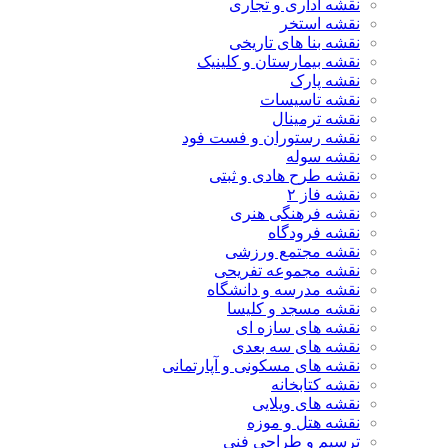
نقشه اداری و تجاری
نقشه استخر
نقشه بنا های تاریخی
نقشه بیمارستان و کلینیک
نقشه پارک
نقشه تاسیسات
نقشه ترمینال
نقشه رستوران و فست فود
نقشه سوله
نقشه طرح هادی و ثبتی
نقشه فاز ۲
نقشه فرهنگی هنری
نقشه فرودگاه
نقشه مجتمع ورزشی
نقشه مجموعه تفریحی
نقشه مدرسه و دانشگاه
نقشه مسجد و کلیسا
نقشه های سازه ای
نقشه های سه بعدی
نقشه های مسکونی و آپارتمانی
نقشه کتابخانه
نقشه های ویلایی
نقشه هتل و موزه
ترسیم و طراحی فنی