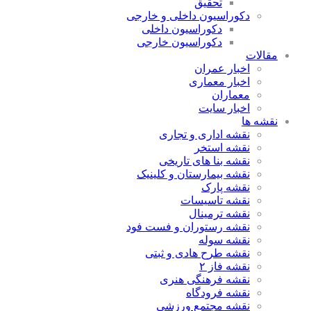
تحقیق
دکوراسیون داخلی و خارجی
دکوراسیون داخلی
دکوراسیون خارجی
مقالات
اخبار عمران
اخبار معماری
معماران
اخبار سایت
نقشه ها
نقشه اداری و تجاری
نقشه استخر
نقشه بنا های تاریخی
نقشه بیمارستان و کلینیک
نقشه پارک
نقشه تاسیسات
نقشه ترمینال
نقشه رستوران و فست فود
نقشه سوله
نقشه طرح هادی و ثبتی
نقشه فاز ۲
نقشه فرهنگی هنری
نقشه فرودگاه
نقشه مجتمع ورزشی