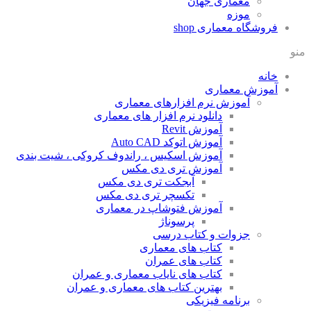
معماری جهان
موزه
فروشگاه معماری
shop
منو
خانه
آموزش معماری
آموزش نرم افزارهای معماری
دانلود نرم افزار های معماری
آموزش Revit
آموزش اتوکد Auto CAD
آموزش اسکیس ، راندوف کروکی ، شیت بندی
آموزش تری دی مکس
آبجکت تری دی مکس
تکسچر تری دی مکس
آموزش فتوشاپ در معماری
پرسوناژ
جزوات و کتاب درسی
کتاب های معماری
کتاب های عمران
کتاب های نایاب معماری و عمران
بهترین کتاب های معماری و عمران
برنامه فیزیکی