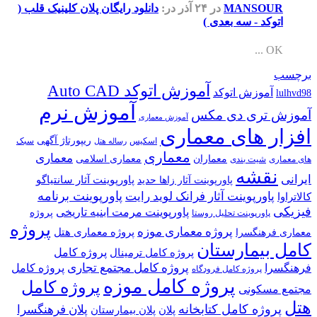
MANSOUR
در ۲۴ آذر
در:
دانلود رایگان پلان کلینیک قلب (
اتوکد - سه بعدی )
OK ...
برچسب
آموزش اتوکد Auto CAD
آموزش اتوکد
lulhvd98
آموزش نرم
آموزش تری دی مکس
آموزش معماری
افزار های معماری
ریپورتاژ آگهی
اسکیس
سبک
رساله هتل
معماری
معماری
معماران
معماری اسلامی
های معماری
شیت بندی
نقشه
ایرانی
پاورپوینت آثار سانتیاگو
پاورپوینت آثار زاها حدید
پاورپوینت برنامه
پاورپوینت آثار فرانک لوید رایت
کالاتراوا
فیزیکی
پاورپوینت مرمت ابنیه تاریخی
پروژه
پاورپوینت تحلیل روستا
پروژه
پروژه معماری موزه
پروژه معماری هتل
معماری فرهنگسرا
کامل بیمارستان
پروژه کامل
پروژه کامل ترمینال
پروژه کامل مجتمع تجاری
فرهنگسرا
پروژه کامل
پروژه کامل فرودگاه
پروژه کامل موزه
پروژه کامل
مجتمع مسکونی
هتل
پروژه کامل کتابخانه
پلان فرهنگسرا
پلان
پلان بیمارستان