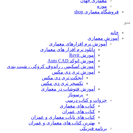
معماری جهان
موزه
فروشگاه معماری
shop
منو
خانه
آموزش معماری
آموزش نرم افزارهای معماری
دانلود نرم افزار های معماری
آموزش Revit
آموزش اتوکد Auto CAD
آموزش اسکیس ، راندوف کروکی ، شیت بندی
آموزش تری دی مکس
آبجکت تری دی مکس
تکسچر تری دی مکس
آموزش فتوشاپ در معماری
پرسوناژ
جزوات و کتاب درسی
کتاب های معماری
کتاب های عمران
کتاب های نایاب معماری و عمران
بهترین کتاب های معماری و عمران
برنامه فیزیکی