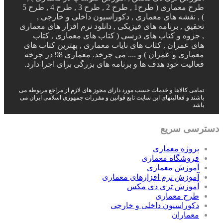
طرح معماری ( طرح1 , طرح 2 , طرح 3 , طرح 4 , طرح 5
) , نقشه های معماری , دکوراسیون داخلی و خارجی ,
تحقیق , برنامه های فیزیکی , دانلود نرم افزار های معماری
, جزوه و کتاب های درسی ( کتاب های معماری , کتاب
های عمران , کتاب های نایاب معماری , بهترین کتاب های
معماری و عمران ) و .... می چرخد. معماری 98 در چرخه
فعالیت خود هدف ها و برنامه های بزرگی برای اجرا دارد.
تمامی کالاها و خدمات حسب مورد دارای مجوز های لازم از مراجع مربوطه می
باشند و فعالیتهای این سایت تابع قوانین و مقررات جمهوری اسلامی ایران می
باشد
دسترسی سریع
پروژه معماری
فروشگاه معماری
آموزش معماری
آموزش نرم افزارهای معماری
آموزش تری دی مکس
طرح معماری
دکوراسیون داخلی و خارجی
معماران