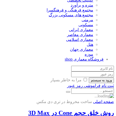
کلینیک تخصصی
متره و برآورد
مجتمع فرهنگی و فرهنگسرا
مجتمع های مسکونی بزرگ
مرمتی
مسکونی
معماری ایرانی
معماری معاصر
معماری اسلامی
هتل
معماری جهان
موزه
فروشگاه معماری
shop
مرا به خاطر بسپار
ورود به سیستم
ثبت نام
فراموشی رمز عبور
صفحه اصلی
ساخت مخروط در تری دی مکس
روش خلق حجم Cone در 3D Max