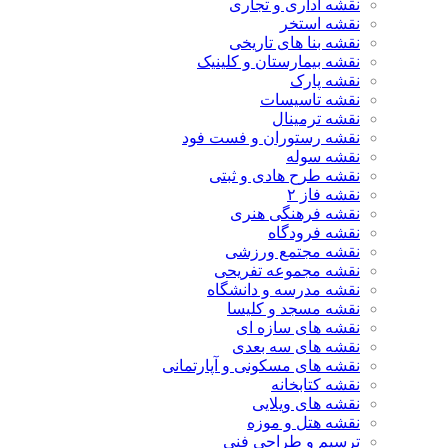
نقشه اداری و تجاری
نقشه استخر
نقشه بنا های تاریخی
نقشه بیمارستان و کلینیک
نقشه پارک
نقشه تاسیسات
نقشه ترمینال
نقشه رستوران و فست فود
نقشه سوله
نقشه طرح هادی و ثبتی
نقشه فاز ۲
نقشه فرهنگی هنری
نقشه فرودگاه
نقشه مجتمع ورزشی
نقشه مجموعه تفریحی
نقشه مدرسه و دانشگاه
نقشه مسجد و کلیسا
نقشه های سازه ای
نقشه های سه بعدی
نقشه های مسکونی و آپارتمانی
نقشه کتابخانه
نقشه های ویلایی
نقشه هتل و موزه
ترسیم و طراحی فنی