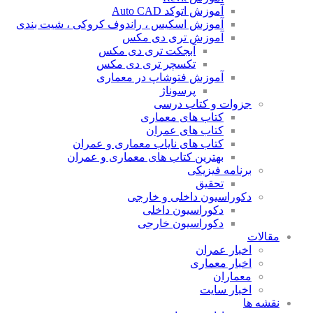
آموزش اتوکد Auto CAD
آموزش اسکیس ، راندوف کروکی ، شیت بندی
آموزش تری دی مکس
آبجکت تری دی مکس
تکسچر تری دی مکس
آموزش فتوشاپ در معماری
پرسوناژ
جزوات و کتاب درسی
کتاب های معماری
کتاب های عمران
کتاب های نایاب معماری و عمران
بهترین کتاب های معماری و عمران
برنامه فیزیکی
تحقیق
دکوراسیون داخلی و خارجی
دکوراسیون داخلی
دکوراسیون خارجی
مقالات
اخبار عمران
اخبار معماری
معماران
اخبار سایت
نقشه ها