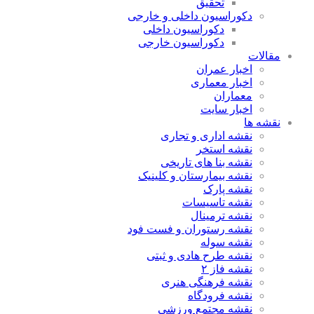
تحقیق
دکوراسیون داخلی و خارجی
دکوراسیون داخلی
دکوراسیون خارجی
مقالات
اخبار عمران
اخبار معماری
معماران
اخبار سایت
نقشه ها
نقشه اداری و تجاری
نقشه استخر
نقشه بنا های تاریخی
نقشه بیمارستان و کلینیک
نقشه پارک
نقشه تاسیسات
نقشه ترمینال
نقشه رستوران و فست فود
نقشه سوله
نقشه طرح هادی و ثبتی
نقشه فاز ۲
نقشه فرهنگی هنری
نقشه فرودگاه
نقشه مجتمع ورزشی