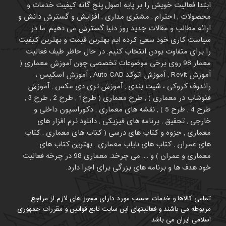
ابتدا فعالیت خویش را بر پایه اصول پنج گانه کیفیت خدمات و
محصولات , احترام , مشتری مداری , افزایش و گسترش دانش و
ارائه مطالب و مقالات جدید روز دنیا گسترش می دهیم. ما در
سیاست کاری خود سعی کرده ایم بهترین قیمت و بهترین کیفیت
را برای متفاوت بودن انتخاب کنیم. در حال حاظر طیف فعالیت
معمار 98 روی برخی موضوعات تخصصی چون آموزش معماری (
آموزش Revit , آموزش اتوکد Auto CAD , آموزش اسکیس ،
راندوف کروکی ، شیت بندی , آموزش تری دی مکس , آموزش
فتوشاپ در معماری ) , طرح معماری ( طرح1 , طرح 2 , طرح 3 ,
طرح 4 , طرح 5 ) , نقشه های معماری , دکوراسیون داخلی و
خارجی , تحقیق , برنامه های فیزیکی , دانلود نرم افزار های
معماری , جزوه و کتاب های درسی ( کتاب های معماری , کتاب
های عمران , کتاب های نایاب معماری , بهترین کتاب های
معماری و عمران ) و .... می چرخد. معماری 98 در چرخه فعالیت
خود هدف ها و برنامه های بزرگی برای اجرا دارد.
تمامی کالاها و خدمات حسب مورد دارای مجوز های لازم از مراجع
مربوطه می باشند و فعالیتهای این سایت تابع قوانین و مقررات جمهوری
اسلامی ایران می باشد