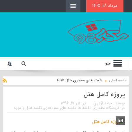
مرداد ۱۸, ۱۴۰۵
منو
صفحه اصلی
شیت بندی معماری هتل PSD
پروژه کامل هتل
توسط :
حامد اژدری
در:
آذر ۲۱, ۱۳۹۶
در:
فروشگاه معماری
,
نقشه ها
,
نقشه های سه بعدی
,
نقشه هتل و موزه