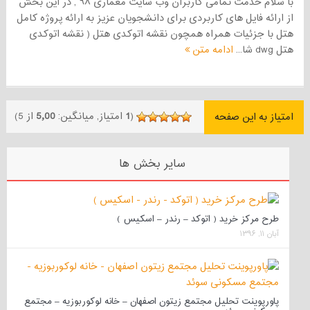
با سلام خدمت تمامی کاربران وب سایت معماری ۹۸ , در این بخش
از ارائه فایل های کاربردی برای دانشجویان عزیز به ارائه پروژه کامل
هتل با جزئیات همراه همچون نقشه اتوکدی هتل ( نقشه اتوکدی
هتل dwg شا...
ادامه متن
(
1
امتیاز, میانگین:
5٫00
از 5)
امتیاز به این صفحه
سایر بخش ها
طرح مرکز خرید ( اتوکد – رندر – اسکیس )
آبان ۱۱, ۱۳۹۶
پاورپوینت تحلیل مجتمع زیتون اصفهان – خانه لوکوربوزیه – مجتمع