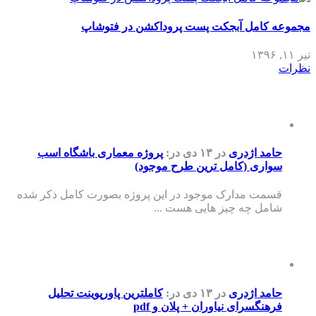
مجموعه کامل آبجکت پست پروداکشن در فتوشاپ
تیر ۱۱, ۱۳۹۶
نظرات
حامد اژدری
در ۱۳ دی
در:
پروژه معماری باشگاه اسب
سواری (کامل ترین طرح موجود)
قسمت مدارک موجود در این پروژه بصورت کامل ذکر شده
شامل چه چیز هایی هست ...
حامد اژدری
در ۱۳ دی
در:
کاملترین پاورپوینت تحلیل
فرهنگسرای نیاوران + پلان و pdf