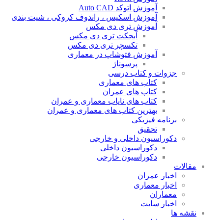
آموزش اتوکد Auto CAD
آموزش اسکیس ، راندوف کروکی ، شیت بندی
آموزش تری دی مکس
آبجکت تری دی مکس
تکسچر تری دی مکس
آموزش فتوشاپ در معماری
پرسوناژ
جزوات و کتاب درسی
کتاب های معماری
کتاب های عمران
کتاب های نایاب معماری و عمران
بهترین کتاب های معماری و عمران
برنامه فیزیکی
تحقیق
دکوراسیون داخلی و خارجی
دکوراسیون داخلی
دکوراسیون خارجی
مقالات
اخبار عمران
اخبار معماری
معماران
اخبار سایت
نقشه ها