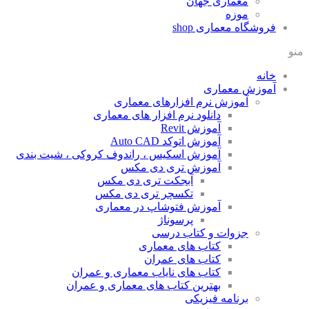
معماری جهان
موزه
فروشگاه معماری
shop
منو
خانه
آموزش معماری
آموزش نرم افزارهای معماری
دانلود نرم افزار های معماری
آموزش Revit
آموزش اتوکد Auto CAD
آموزش اسکیس ، راندوف کروکی ، شیت بندی
آموزش تری دی مکس
آبجکت تری دی مکس
تکسچر تری دی مکس
آموزش فتوشاپ در معماری
پرسوناژ
جزوات و کتاب درسی
کتاب های معماری
کتاب های عمران
کتاب های نایاب معماری و عمران
بهترین کتاب های معماری و عمران
برنامه فیزیکی