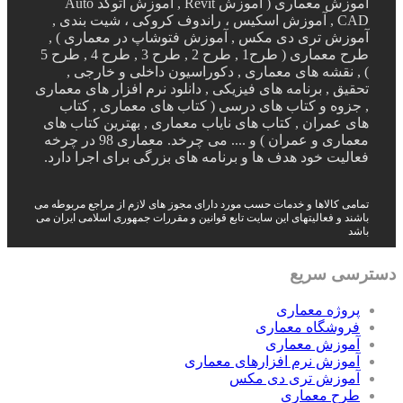
آموزش معماری ( آموزش Revit , آموزش اتوکد Auto
CAD , آموزش اسکیس ، راندوف کروکی ، شیت بندی ,
آموزش تری دی مکس , آموزش فتوشاپ در معماری ) ,
طرح معماری ( طرح1 , طرح 2 , طرح 3 , طرح 4 , طرح 5
) , نقشه های معماری , دکوراسیون داخلی و خارجی ,
تحقیق , برنامه های فیزیکی , دانلود نرم افزار های معماری
, جزوه و کتاب های درسی ( کتاب های معماری , کتاب
های عمران , کتاب های نایاب معماری , بهترین کتاب های
معماری و عمران ) و .... می چرخد. معماری 98 در چرخه
فعالیت خود هدف ها و برنامه های بزرگی برای اجرا دارد.
تمامی کالاها و خدمات حسب مورد دارای مجوز های لازم از مراجع مربوطه می
باشند و فعالیتهای این سایت تابع قوانین و مقررات جمهوری اسلامی ایران می
باشد
دسترسی سریع
پروژه معماری
فروشگاه معماری
آموزش معماری
آموزش نرم افزارهای معماری
آموزش تری دی مکس
طرح معماری