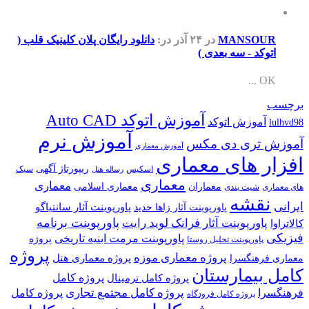
MANSOUR
در ۲۴ آذر
در:
دانلود رایگان پلان کلینیک قلب (
اتوکد - سه بعدی )
OK ...
برچسب
آموزش اتوکد Auto CAD
آموزش اتوکد
lulhvd98
آموزش نرم
آموزش تری دی مکس
آموزش معماری
افزار های معماری
ریپورتاژ آگهی
اسکیس
سبک
رساله هتل
معماری
معماری
معماران
معماری اسلامی
های معماری
شیت بندی
نقشه
ایرانی
پاورپوینت آثار سانتیاگو
پاورپوینت آثار زاها حدید
پاورپوینت برنامه
پاورپوینت آثار فرانک لوید رایت
کالاتراوا
فیزیکی
پاورپوینت مرمت ابنیه تاریخی
پروژه
پاورپوینت تحلیل روستا
پروژه
پروژه معماری موزه
پروژه معماری هتل
معماری فرهنگسرا
کامل بیمارستان
پروژه کامل
پروژه کامل ترمینال
پروژه کامل مجتمع تجاری
فرهنگسرا
پروژه کامل
پروژه کامل فرودگاه