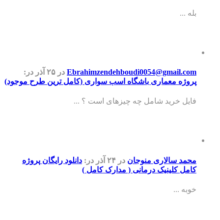
بله ...
Ebrahimzendehboudi0054@gmail.com
در ۲۵ آذر
در:
پروژه معماری باشگاه اسب سواری (کامل ترین طرح موجود)
فایل خرید شامل چه چیزهای است ؟ ...
محمد سالاری منوجان
در ۲۴ آذر
در:
دانلود رایگان پروژه
کامل کلینیک درمانی ( مدارک کامل )
خوبه ...