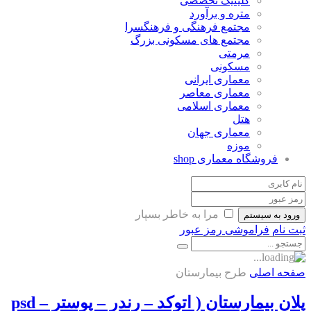
کلینیک تخصصی
متره و برآورد
مجتمع فرهنگی و فرهنگسرا
مجتمع های مسکونی بزرگ
مرمتی
مسکونی
معماری ایرانی
معماری معاصر
معماری اسلامی
هتل
معماری جهان
موزه
فروشگاه معماری
shop
مرا به خاطر بسپار
ورود به سیستم
ثبت نام
فراموشی رمز عبور
صفحه اصلی
طرح بیمارستان
پلان بیمارستان ( اتوکد – رندر – پوستر – psd