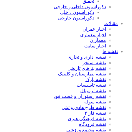
تحقیق
دکوراسیون داخلی و خارجی
دکوراسیون داخلی
دکوراسیون خارجی
مقالات
اخبار عمران
اخبار معماری
معماران
اخبار سایت
نقشه ها
نقشه اداری و تجاری
نقشه استخر
نقشه بنا های تاریخی
نقشه بیمارستان و کلینیک
نقشه پارک
نقشه تاسیسات
نقشه ترمینال
نقشه رستوران و فست فود
نقشه سوله
نقشه طرح هادی و ثبتی
نقشه فاز ۲
نقشه فرهنگی هنری
نقشه فرودگاه
نقشه مجتمع ورزشی