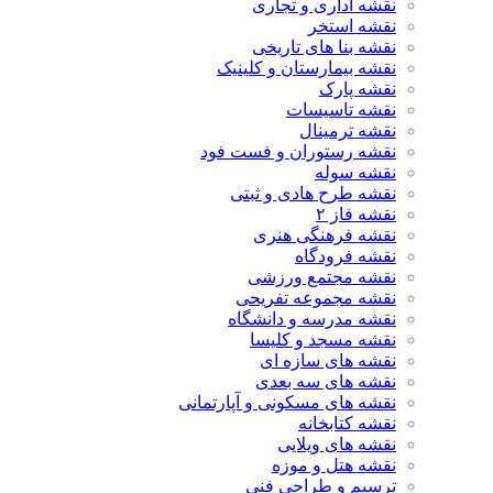
نقشه اداری و تجاری
نقشه استخر
نقشه بنا های تاریخی
نقشه بیمارستان و کلینیک
نقشه پارک
نقشه تاسیسات
نقشه ترمینال
نقشه رستوران و فست فود
نقشه سوله
نقشه طرح هادی و ثبتی
نقشه فاز ۲
نقشه فرهنگی هنری
نقشه فرودگاه
نقشه مجتمع ورزشی
نقشه مجموعه تفریحی
نقشه مدرسه و دانشگاه
نقشه مسجد و کلیسا
نقشه های سازه ای
نقشه های سه بعدی
نقشه های مسکونی و آپارتمانی
نقشه کتابخانه
نقشه های ویلایی
نقشه هتل و موزه
ترسیم و طراحی فنی