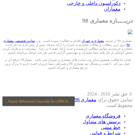
دکوراسیون داخلی و خارجی
معماران
دربـــــاره معماری 98
معماری ۹۸ درعرصه
معماری و عمران
اقدام به فعالیت نموده است . وب
سایت تخصصی معماری
۹۸
بروز ترین مطالب و مقالات معماری و عمران را ارائه میدهد. پیش از پیش لازم به ذکر است
مفتخر و خرسندیم بتوانیم مطالبی ارزشمند و جدید ارائه دهیم تا در رشد , پیشرفت و برطرف کردن
بخش کوچکی از نیاز های شما معماران و مهندسین گرامی قدمی هر چند کوچک برداشته باشیم. ....
هدف ما فعالیت همچون سایر وب سایت های معماری و عمران نمی باشد , معمار98 حرفه ای تر
عمل می کند. با همت و پشتکار تیم معماری 98 و همراهی شما عزیزان قصد داریم تا بزرگ ترین
مرجع معماری و عمران باشیم.
ما را درشبکه های اجتماعی دنبال کنید
© حق نشر 2016 - 2024
تمامی حقوق برای
معماری 98
Digital Millennium Copyright Act (DMCA)
محفوظ است.
فروشگاه معماری
پرسش های متداول
خط مشی
شرایط و قوانین