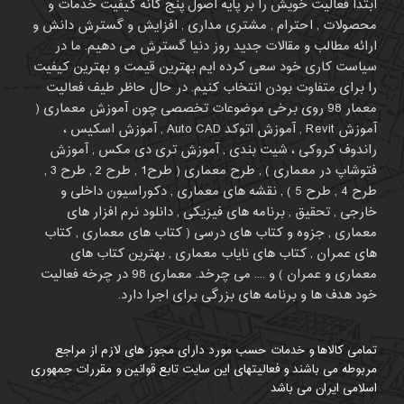
ابتدا فعالیت خویش را بر پایه اصول پنج گانه کیفیت خدمات و
محصولات , احترام , مشتری مداری , افزایش و گسترش دانش و
ارائه مطالب و مقالات جدید روز دنیا گسترش می دهیم. ما در
سیاست کاری خود سعی کرده ایم بهترین قیمت و بهترین کیفیت
را برای متفاوت بودن انتخاب کنیم. در حال حاظر طیف فعالیت
معمار 98 روی برخی موضوعات تخصصی چون آموزش معماری (
آموزش Revit , آموزش اتوکد Auto CAD , آموزش اسکیس ،
راندوف کروکی ، شیت بندی , آموزش تری دی مکس , آموزش
فتوشاپ در معماری ) , طرح معماری ( طرح1 , طرح 2 , طرح 3 ,
طرح 4 , طرح 5 ) , نقشه های معماری , دکوراسیون داخلی و
خارجی , تحقیق , برنامه های فیزیکی , دانلود نرم افزار های
معماری , جزوه و کتاب های درسی ( کتاب های معماری , کتاب
های عمران , کتاب های نایاب معماری , بهترین کتاب های
معماری و عمران ) و .... می چرخد. معماری 98 در چرخه فعالیت
خود هدف ها و برنامه های بزرگی برای اجرا دارد.
تمامی کالاها و خدمات حسب مورد دارای مجوز های لازم از مراجع
مربوطه می باشند و فعالیتهای این سایت تابع قوانین و مقررات جمهوری
اسلامی ایران می باشد