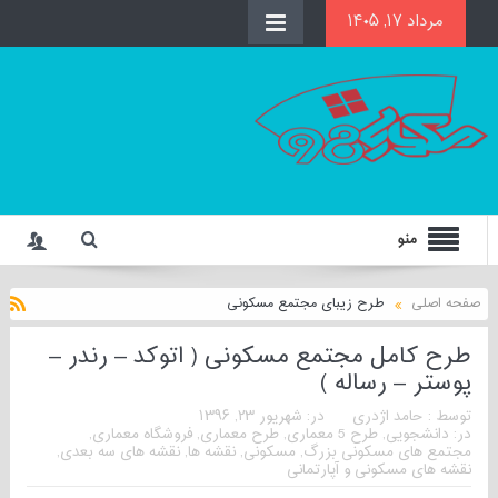
مرداد ۱۷, ۱۴۰۵
منو
صفحه اصلی
طرح زیبای مجتمع مسکونی
طرح کامل مجتمع مسکونی ( اتوکد – رندر –
پوستر – رساله )
توسط :
حامد اژدری
در:
شهریور ۲۳, ۱۳۹۶
در:
دانشجویی
,
طرح 5 معماری
,
طرح معماری
,
فروشگاه معماری
,
مجتمع های مسکونی بزرگ
,
مسکونی
,
نقشه ها
,
نقشه های سه بعدی
,
نقشه های مسکونی و آپارتمانی