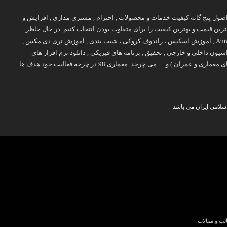
پایه اصول پنج گانه کیفیت خدمات و محصولات , احترام , مشتری مداری , افزایش و
ن قیمت و بهترین کیفیت را برای متفاوت بودن انتخاب کنیم. در حال حاظر
طیف فعالیت معمار 98 روی برخی موضوعات تخصصی چون آموزش معماری ( آموزش Revit , آموزش اتوکد Auto CAD , آموزش اسکیس ، راندوف کروکی ، شیت بندی , آموزش تری دی مکس ,
ح 2 , طرح 3 , طرح 4 , طرح 5 ) , نقشه های معماری , دکوراسیون داخلی و خارجی , تحقیق , برنامه های فیزیکی , دانلود نرم افزار های
معماری , جزوه و کتاب های درسی ( کتاب های معماری , کتاب های عمران , کتاب های نایاب معماری , بهترین کتاب های معماری و عمران ) و .... می چرخد. معماری 98 در چرخه فعالیت خود هدف ها
سلامی ایران می باشد
لب و مقالات