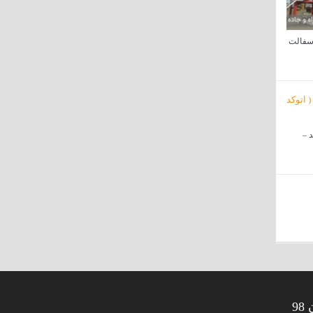
آسفالت
د –
9