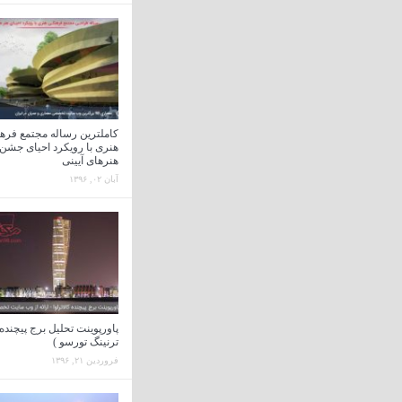
کاملترین رساله مجتمع فره
هنری با رویکرد احیای جشن 
هنرهای آیینی
آبان ۰۲, ۱۳۹۶
پاورپوینت تحلیل برج پیچنده 
ترنینگ تورسو )
فروردین ۲۱, ۱۳۹۶