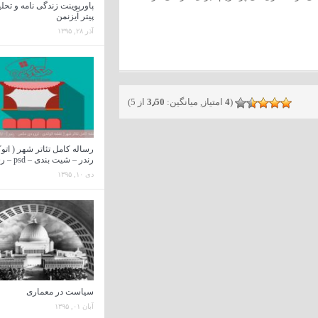
پاورپوینت زندگی نامه و تحلی
پیتر آیزنمن
آذر ۲۸, ۱۳۹۵
(
4
امتیاز, میانگین:
3٫50
از 5)
رساله کامل تئاتر شهر ( اتوک
رندر – شیت بندی – psd – رساله )
دی ۱۰, ۱۳۹۵
سیاست در معماری
آبان ۰۱, ۱۳۹۵