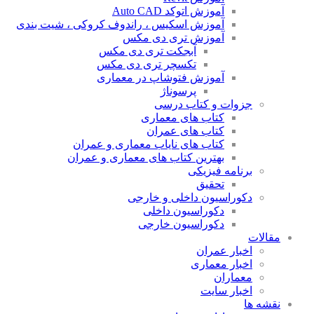
آموزش اتوکد Auto CAD
آموزش اسکیس ، راندوف کروکی ، شیت بندی
آموزش تری دی مکس
آبجکت تری دی مکس
تکسچر تری دی مکس
آموزش فتوشاپ در معماری
پرسوناژ
جزوات و کتاب درسی
کتاب های معماری
کتاب های عمران
کتاب های نایاب معماری و عمران
بهترین کتاب های معماری و عمران
برنامه فیزیکی
تحقیق
دکوراسیون داخلی و خارجی
دکوراسیون داخلی
دکوراسیون خارجی
مقالات
اخبار عمران
اخبار معماری
معماران
اخبار سایت
نقشه ها