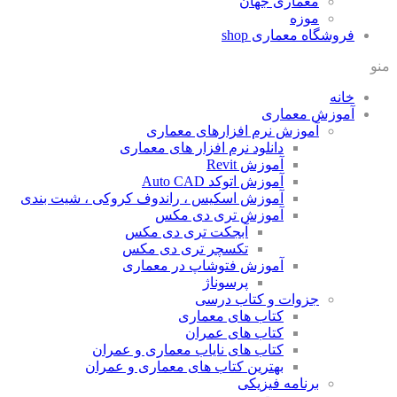
معماری جهان
موزه
فروشگاه معماری
shop
منو
خانه
آموزش معماری
آموزش نرم افزارهای معماری
دانلود نرم افزار های معماری
آموزش Revit
آموزش اتوکد Auto CAD
آموزش اسکیس ، راندوف کروکی ، شیت بندی
آموزش تری دی مکس
آبجکت تری دی مکس
تکسچر تری دی مکس
آموزش فتوشاپ در معماری
پرسوناژ
جزوات و کتاب درسی
کتاب های معماری
کتاب های عمران
کتاب های نایاب معماری و عمران
بهترین کتاب های معماری و عمران
برنامه فیزیکی