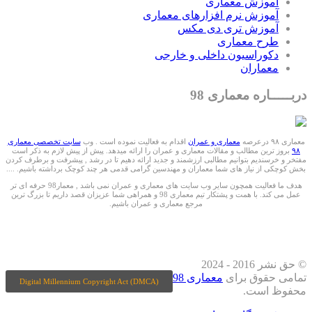
آموزش معماری
آموزش نرم افزارهای معماری
آموزش تری دی مکس
طرح معماری
دکوراسیون داخلی و خارجی
معماران
دربـــــاره معماری 98
معماری ۹۸ درعرصه
معماری و عمران
اقدام به فعالیت نموده است . وب
سایت تخصصی معماری
۹۸
بروز ترین مطالب و مقالات معماری و عمران را ارائه میدهد. پیش از پیش لازم به ذکر است
مفتخر و خرسندیم بتوانیم مطالبی ارزشمند و جدید ارائه دهیم تا در رشد , پیشرفت و برطرف کردن
بخش کوچکی از نیاز های شما معماران و مهندسین گرامی قدمی هر چند کوچک برداشته باشیم. ....
هدف ما فعالیت همچون سایر وب سایت های معماری و عمران نمی باشد , معمار98 حرفه ای تر
عمل می کند. با همت و پشتکار تیم معماری 98 و همراهی شما عزیزان قصد داریم تا بزرگ ترین
مرجع معماری و عمران باشیم.
ما را درشبکه های اجتماعی دنبال کنید
© حق نشر 2016 - 2024
تمامی حقوق برای
معماری 98
Digital Millennium Copyright Act (DMCA)
محفوظ است.