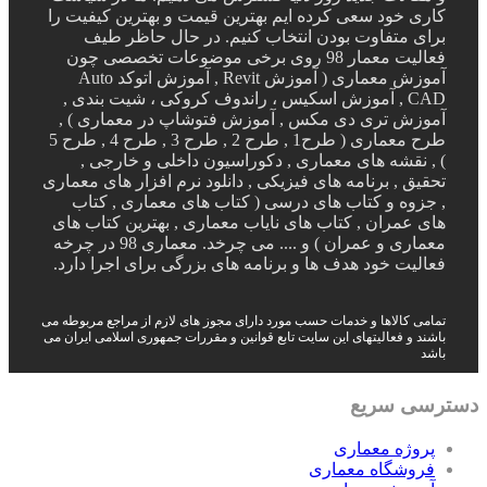
کاری خود سعی کرده ایم بهترین قیمت و بهترین کیفیت را
برای متفاوت بودن انتخاب کنیم. در حال حاظر طیف
فعالیت معمار 98 روی برخی موضوعات تخصصی چون
آموزش معماری ( آموزش Revit , آموزش اتوکد Auto
CAD , آموزش اسکیس ، راندوف کروکی ، شیت بندی ,
آموزش تری دی مکس , آموزش فتوشاپ در معماری ) ,
طرح معماری ( طرح1 , طرح 2 , طرح 3 , طرح 4 , طرح 5
) , نقشه های معماری , دکوراسیون داخلی و خارجی ,
تحقیق , برنامه های فیزیکی , دانلود نرم افزار های معماری
, جزوه و کتاب های درسی ( کتاب های معماری , کتاب
های عمران , کتاب های نایاب معماری , بهترین کتاب های
معماری و عمران ) و .... می چرخد. معماری 98 در چرخه
فعالیت خود هدف ها و برنامه های بزرگی برای اجرا دارد.
تمامی کالاها و خدمات حسب مورد دارای مجوز های لازم از مراجع مربوطه می
باشند و فعالیتهای این سایت تابع قوانین و مقررات جمهوری اسلامی ایران می
باشد
دسترسی سریع
پروژه معماری
فروشگاه معماری