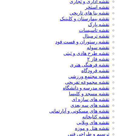
نقشه اداری و تجاری
نقشه استخر
نقشه بنا های تاریخی
نقشه بیمارستان و کلینیک
نقشه پارک
نقشه تاسیسات
نقشه ترمینال
نقشه رستوران و فست فود
نقشه سوله
نقشه طرح هادی و ثبتی
نقشه فاز ۲
نقشه فرهنگی هنری
نقشه فرودگاه
نقشه مجتمع ورزشی
نقشه مجموعه تفریحی
نقشه مدرسه و دانشگاه
نقشه مسجد و کلیسا
نقشه های سازه ای
نقشه های سه بعدی
نقشه های مسکونی و آپارتمانی
نقشه کتابخانه
نقشه های ویلایی
نقشه هتل و موزه
ترسیم و طراحی فنی