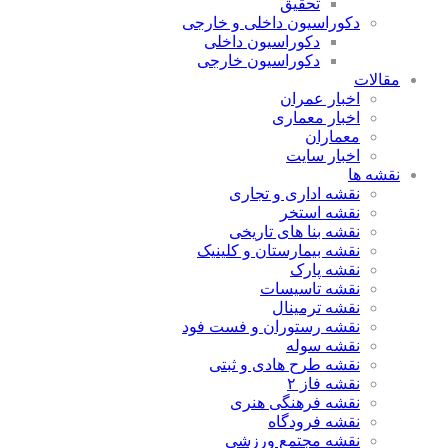
تحقیق
دکوراسیون داخلی و خارجی
دکوراسیون داخلی
دکوراسیون خارجی
مقالات
اخبار عمران
اخبار معماری
معماران
اخبار سایت
نقشه ها
نقشه اداری و تجاری
نقشه استخر
نقشه بنا های تاریخی
نقشه بیمارستان و کلینیک
نقشه پارک
نقشه تاسیسات
نقشه ترمینال
نقشه رستوران و فست فود
نقشه سوله
نقشه طرح هادی و ثبتی
نقشه فاز ۲
نقشه فرهنگی هنری
نقشه فرودگاه
نقشه مجتمع ورزشی