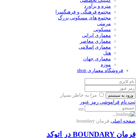
کلینیک تخصصی
متره و برآورد
مجتمع فرهنگی و فرهنگسرا
مجتمع های مسکونی بزرگ
مرمتی
مسکونی
معماری ایرانی
معماری معاصر
معماری اسلامی
هتل
معماری جهان
موزه
فروشگاه معماری
shop
مرا به خاطر بسپار
ورود به سیستم
ثبت نام
فراموشی رمز عبور
صفحه اصلی
فرمان boundary
فرمان BOUNDARY در اتوکد