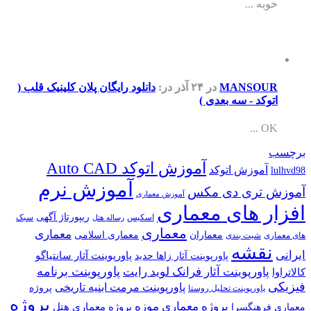
خوبه ...
MANSOUR
در ۲۴ آذر
در:
دانلود رایگان پلان کلینیک قلب (
اتوکد - سه بعدی )
OK ...
برچسب
آموزش اتوکد Auto CAD
آموزش اتوکد
lulhvd98
آموزش نرم
آموزش تری دی مکس
آموزش معماری
افزار های معماری
ریپورتاژ آگهی
اسکیس
سبک
رساله هتل
معماری
معماری
معماران
معماری اسلامی
های معماری
شیت بندی
نقشه
ایرانی
پاورپوینت آثار سانتیاگو
پاورپوینت آثار زاها حدید
پاورپوینت برنامه
پاورپوینت آثار فرانک لوید رایت
کالاتراوا
فیزیکی
پاورپوینت مرمت ابنیه تاریخی
پروژه
پاورپوینت تحلیل روستا
پروژه
پروژه معماری موزه
پروژه معماری هتل
معماری فرهنگسرا