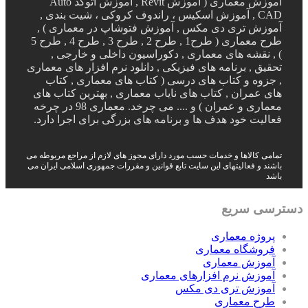
آموزش معماری ( آموزش Revit , آموزش اتوکد Auto
CAD , آموزش اسکیس ، راندوف کروکی ، شیت بندی ,
آموزش تری دی مکس , آموزش فتوشاپ در معماری ) ,
طرح معماری ( طرح1 , طرح 2 , طرح 3 , طرح 4 , طرح 5
) , نقشه های معماری , دکوراسیون داخلی و خارجی ,
تحقیق , برنامه های فیزیکی , دانلود نرم افزار های معماری
, جزوه و کتاب های درسی ( کتاب های معماری , کتاب
های عمران , کتاب های نایاب معماری , بهترین کتاب های
معماری و عمران ) و .... می چرخد. معماری 98 در چرخه
فعالیت خود هدف ها و برنامه های بزرگی برای اجرا دارد.
تمامی کالاها و خدمات حسب مورد دارای مجوز های لازم از مراجع مربوطه می
باشند و فعالیتهای این سایت تابع قوانین و مقررات جمهوری اسلامی ایران می
باشد
دسترسی سریع
پروژه معماری
فروشگاه معماری
آموزش معماری
آموزش نرم افزارهای معماری
آموزش تری دی مکس
طرح معماری