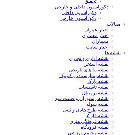
تحقیق
دکوراسیون داخلی و خارجی
دکوراسیون داخلی
دکوراسیون خارجی
مقالات
اخبار عمران
اخبار معماری
معماران
اخبار سایت
نقشه ها
نقشه اداری و تجاری
نقشه استخر
نقشه بنا های تاریخی
نقشه بیمارستان و کلینیک
نقشه پارک
نقشه تاسیسات
نقشه ترمینال
نقشه رستوران و فست فود
نقشه سوله
نقشه طرح هادی و ثبتی
نقشه فاز ۲
نقشه فرهنگی هنری
نقشه فرودگاه
نقشه مجتمع ورزشی