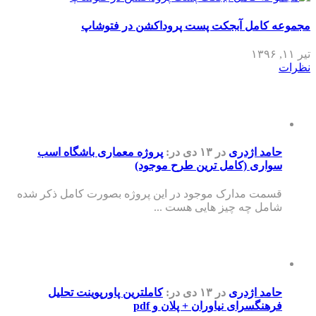
مجموعه کامل آبجکت پست پروداکشن در فتوشاپ
تیر ۱۱, ۱۳۹۶
نظرات
حامد اژدری
در ۱۳ دی
در:
پروژه معماری باشگاه اسب
سواری (کامل ترین طرح موجود)
قسمت مدارک موجود در این پروژه بصورت کامل ذکر شده
شامل چه چیز هایی هست ...
حامد اژدری
در ۱۳ دی
در:
کاملترین پاورپوینت تحلیل
فرهنگسرای نیاوران + پلان و pdf