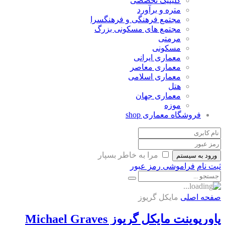
کلینیک تخصصی
متره و برآورد
مجتمع فرهنگی و فرهنگسرا
مجتمع های مسکونی بزرگ
مرمتی
مسکونی
معماری ایرانی
معماری معاصر
معماری اسلامی
هتل
معماری جهان
موزه
فروشگاه معماری
shop
مرا به خاطر بسپار
ورود به سیستم
ثبت نام
فراموشی رمز عبور
صفحه اصلی
مایکل گریوز
پاورپوینت مایکل گریوز Michael Graves