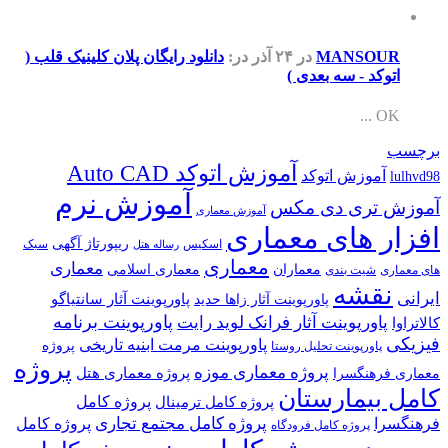
MANSOUR
در ۲۴ آذر
در:
دانلود رایگان پلان کلینیک قلب (
اتوکد - سه بعدی )
OK ...
برچسب
آموزش اتوکد Auto CAD
آموزش اتوکد
lulhvd98
آموزش نرم
آموزش تری دی مکس
آموزش معماری
افزار های معماری
ریپورتاژ آگهی
اسکیس
سبک
رساله هتل
معماری
معماری
معماران
معماری اسلامی
های معماری
شیت بندی
نقشه
ایرانی
پاورپوینت آثار سانتیاگو
پاورپوینت آثار زاها حدید
پاورپوینت برنامه
پاورپوینت آثار فرانک لوید رایت
کالاتراوا
فیزیکی
پاورپوینت مرمت ابنیه تاریخی
پروژه
پاورپوینت تحلیل روستا
پروژه
پروژه معماری موزه
پروژه معماری هتل
معماری فرهنگسرا
کامل بیمارستان
پروژه کامل
پروژه کامل ترمینال
پروژه کامل مجتمع تجاری
فرهنگسرا
پروژه کامل
پروژه کامل فرودگاه