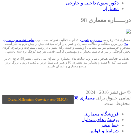
دکوراسیون داخلی و خارجی
معماران
دربـــــاره معماری 98
معماری ۹۸ درعرصه
معماری و عمران
اقدام به فعالیت نموده است . وب
سایت تخصصی معماری
۹۸
بروز ترین مطالب و مقالات معماری و عمران را ارائه میدهد. پیش از پیش لازم به ذکر است
مفتخر و خرسندیم بتوانیم مطالبی ارزشمند و جدید ارائه دهیم تا در رشد , پیشرفت و برطرف کردن
بخش کوچکی از نیاز های شما معماران و مهندسین گرامی قدمی هر چند کوچک برداشته باشیم. ....
هدف ما فعالیت همچون سایر وب سایت های معماری و عمران نمی باشد , معمار98 حرفه ای تر
عمل می کند. با همت و پشتکار تیم معماری 98 و همراهی شما عزیزان قصد داریم تا بزرگ ترین
مرجع معماری و عمران باشیم.
ما را درشبکه های اجتماعی دنبال کنید
© حق نشر 2016 - 2024
تمامی حقوق برای
معماری 98
Digital Millennium Copyright Act (DMCA)
محفوظ است.
فروشگاه معماری
پرسش های متداول
خط مشی
شرایط و قوانین