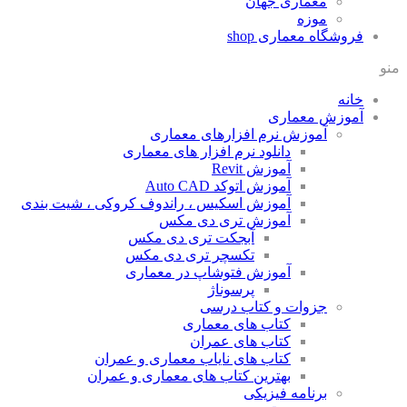
معماری جهان
موزه
فروشگاه معماری
shop
منو
خانه
آموزش معماری
آموزش نرم افزارهای معماری
دانلود نرم افزار های معماری
آموزش Revit
آموزش اتوکد Auto CAD
آموزش اسکیس ، راندوف کروکی ، شیت بندی
آموزش تری دی مکس
آبجکت تری دی مکس
تکسچر تری دی مکس
آموزش فتوشاپ در معماری
پرسوناژ
جزوات و کتاب درسی
کتاب های معماری
کتاب های عمران
کتاب های نایاب معماری و عمران
بهترین کتاب های معماری و عمران
برنامه فیزیکی