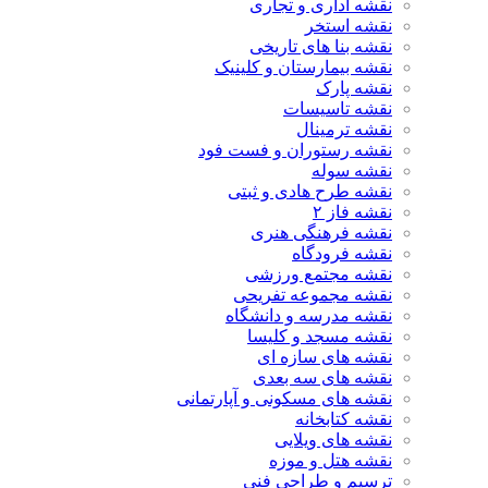
نقشه اداری و تجاری
نقشه استخر
نقشه بنا های تاریخی
نقشه بیمارستان و کلینیک
نقشه پارک
نقشه تاسیسات
نقشه ترمینال
نقشه رستوران و فست فود
نقشه سوله
نقشه طرح هادی و ثبتی
نقشه فاز ۲
نقشه فرهنگی هنری
نقشه فرودگاه
نقشه مجتمع ورزشی
نقشه مجموعه تفریحی
نقشه مدرسه و دانشگاه
نقشه مسجد و کلیسا
نقشه های سازه ای
نقشه های سه بعدی
نقشه های مسکونی و آپارتمانی
نقشه کتابخانه
نقشه های ویلایی
نقشه هتل و موزه
ترسیم و طراحی فنی