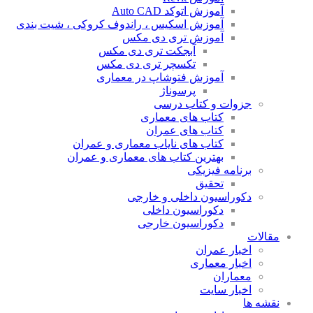
آموزش اتوکد Auto CAD
آموزش اسکیس ، راندوف کروکی ، شیت بندی
آموزش تری دی مکس
آبجکت تری دی مکس
تکسچر تری دی مکس
آموزش فتوشاپ در معماری
پرسوناژ
جزوات و کتاب درسی
کتاب های معماری
کتاب های عمران
کتاب های نایاب معماری و عمران
بهترین کتاب های معماری و عمران
برنامه فیزیکی
تحقیق
دکوراسیون داخلی و خارجی
دکوراسیون داخلی
دکوراسیون خارجی
مقالات
اخبار عمران
اخبار معماری
معماران
اخبار سایت
نقشه ها