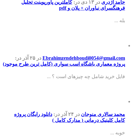
حامد اژدری
در ۱۳ دی
در:
کاملترین پاورپوینت تحلیل
فرهنگسرای نیاوران + پلان و pdf
بله ...
Ebrahimzendehboudi0054@gmail.com
در ۲۵ آذر
در:
پروژه معماری باشگاه اسب سواری (کامل ترین طرح موجود)
فایل خرید شامل چه چیزهای است ؟ ...
محمد سالاری منوجان
در ۲۴ آذر
در:
دانلود رایگان پروژه
کامل کلینیک درمانی ( مدارک کامل )
خوبه ...