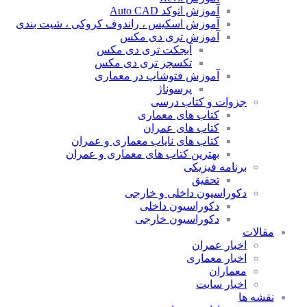
آموزش اتوکد Auto CAD
آموزش اسکیس ، راندوف کروکی ، شیت بندی
آموزش تری دی مکس
آبجکت تری دی مکس
تکسچر تری دی مکس
آموزش فتوشاپ در معماری
پرسوناژ
جزوات و کتاب درسی
کتاب های معماری
کتاب های عمران
کتاب های نایاب معماری و عمران
بهترین کتاب های معماری و عمران
برنامه فیزیکی
تحقیق
دکوراسیون داخلی و خارجی
دکوراسیون داخلی
دکوراسیون خارجی
مقالات
اخبار عمران
اخبار معماری
معماران
اخبار سایت
نقشه ها