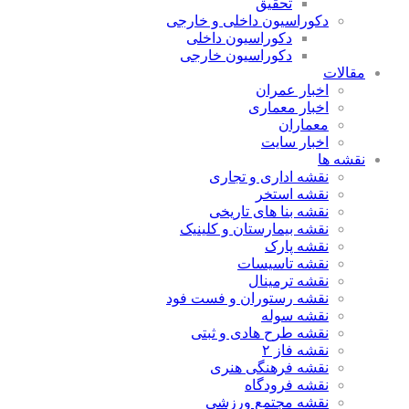
تحقیق
دکوراسیون داخلی و خارجی
دکوراسیون داخلی
دکوراسیون خارجی
مقالات
اخبار عمران
اخبار معماری
معماران
اخبار سایت
نقشه ها
نقشه اداری و تجاری
نقشه استخر
نقشه بنا های تاریخی
نقشه بیمارستان و کلینیک
نقشه پارک
نقشه تاسیسات
نقشه ترمینال
نقشه رستوران و فست فود
نقشه سوله
نقشه طرح هادی و ثبتی
نقشه فاز ۲
نقشه فرهنگی هنری
نقشه فرودگاه
نقشه مجتمع ورزشی