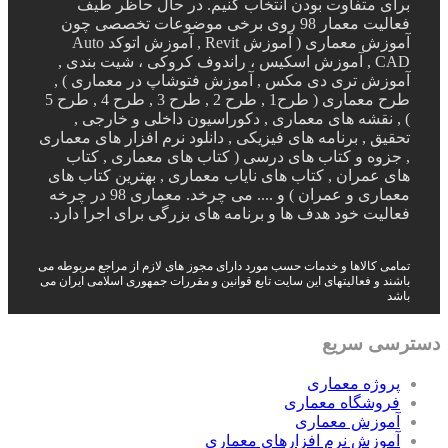
برای متفاوت بودن انتخاب کنیم. در حال حاظر طیف
فعالیت معمار 98 روی برخی موضوعات تخصصی چون
آموزش معماری ( آموزش Revit , آموزش اتوکد Auto
CAD , آموزش اسکیس ، راندوف کروکی ، شیت بندی ,
آموزش تری دی مکس , آموزش فتوشاپ در معماری ) ,
طرح معماری ( طرح1 , طرح 2 , طرح 3 , طرح 4 , طرح 5
) , نقشه های معماری , دکوراسیون داخلی و خارجی ,
تحقیق , برنامه های فیزیکی , دانلود نرم افزار های معماری
, جزوه و کتاب های درسی ( کتاب های معماری , کتاب
های عمران , کتاب های نایاب معماری , بهترین کتاب های
معماری و عمران ) و .... می چرخد. معماری 98 در چرخه
فعالیت خود هدف ها و برنامه های بزرگی برای اجرا دارد.
تمامی کالاها و خدمات حسب مورد دارای مجوز های لازم از مراجع مربوطه می
باشند و فعالیتهای این سایت تابع قوانین و مقررات جمهوری اسلامی ایران می
باشد
دسترسی سریع
پروژه معماری
فروشگاه معماری
آموزش معماری
آموزش نرم افزارهای معماری