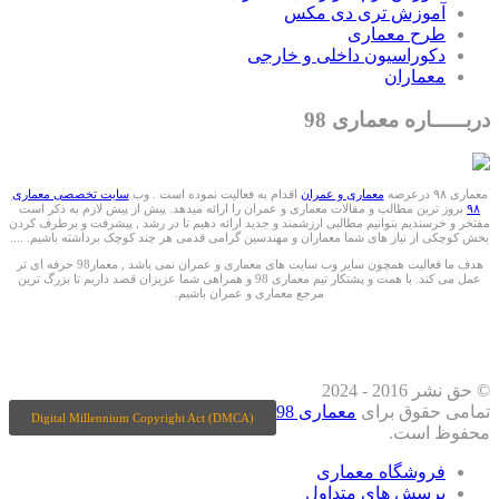
آموزش تری دی مکس
طرح معماری
دکوراسیون داخلی و خارجی
معماران
دربـــــاره معماری 98
معماری ۹۸ درعرصه
معماری و عمران
اقدام به فعالیت نموده است . وب
سایت تخصصی معماری
۹۸
بروز ترین مطالب و مقالات معماری و عمران را ارائه میدهد. پیش از پیش لازم به ذکر است
مفتخر و خرسندیم بتوانیم مطالبی ارزشمند و جدید ارائه دهیم تا در رشد , پیشرفت و برطرف کردن
بخش کوچکی از نیاز های شما معماران و مهندسین گرامی قدمی هر چند کوچک برداشته باشیم. ....
هدف ما فعالیت همچون سایر وب سایت های معماری و عمران نمی باشد , معمار98 حرفه ای تر
عمل می کند. با همت و پشتکار تیم معماری 98 و همراهی شما عزیزان قصد داریم تا بزرگ ترین
مرجع معماری و عمران باشیم.
ما را درشبکه های اجتماعی دنبال کنید
© حق نشر 2016 - 2024
تمامی حقوق برای
معماری 98
Digital Millennium Copyright Act (DMCA)
محفوظ است.
فروشگاه معماری
پرسش های متداول