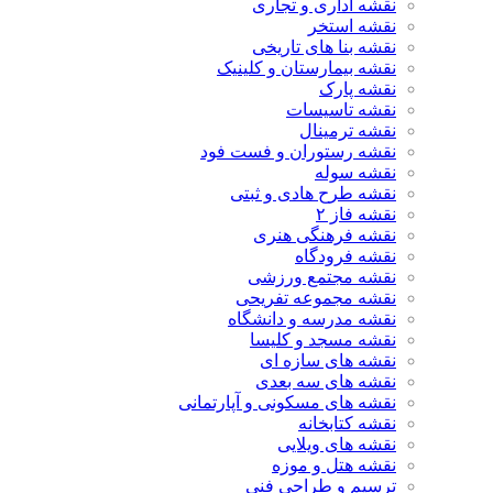
نقشه اداری و تجاری
نقشه استخر
نقشه بنا های تاریخی
نقشه بیمارستان و کلینیک
نقشه پارک
نقشه تاسیسات
نقشه ترمینال
نقشه رستوران و فست فود
نقشه سوله
نقشه طرح هادی و ثبتی
نقشه فاز ۲
نقشه فرهنگی هنری
نقشه فرودگاه
نقشه مجتمع ورزشی
نقشه مجموعه تفریحی
نقشه مدرسه و دانشگاه
نقشه مسجد و کلیسا
نقشه های سازه ای
نقشه های سه بعدی
نقشه های مسکونی و آپارتمانی
نقشه کتابخانه
نقشه های ویلایی
نقشه هتل و موزه
ترسیم و طراحی فنی