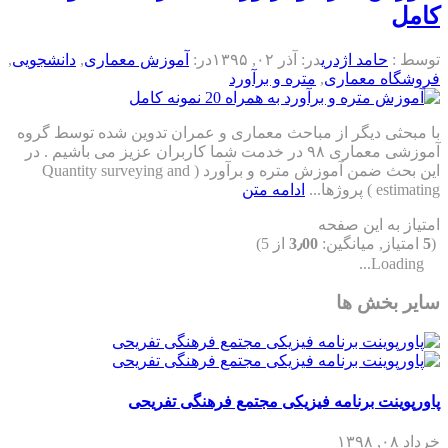
کامل
توسط :
حامد اژدری
در:
آذر ۰۲, ۱۳۹۵
در:
آموزش معماری
,
دانشجویی
,
فروشگاه معماری
,
متره و برآورد
با مبحثی دیگر از مباحث معماری و عمران تدوین شده توسط گروه
آموزشی معماری ۹۸ در خدمت شما کاربران عزیز می باشیم . در
این بحث ضمن آموزش متره و برآورد ( Quantity surveying and
estimating ) پروژها...
ادامه متن
امتیاز به این صفحه
(
5
امتیاز, میانگین:
3٫00
از 5)
Loading...
سایر بخش ها
پاورپوینت برنامه فیزیکی مجتمع فرهنگی تفریحی
خرداد ۰۸, ۱۳۹۸