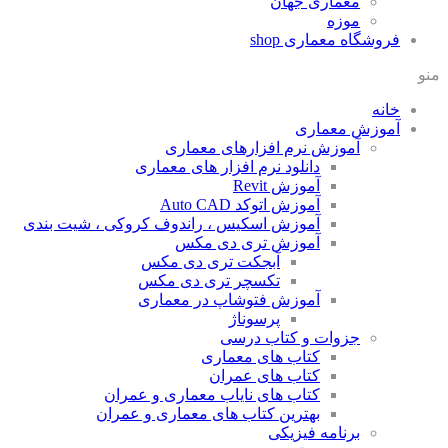
معماری جهان
موزه
فروشگاه معماری
shop
منو
خانه
آموزش معماری
آموزش نرم افزارهای معماری
دانلود نرم افزار های معماری
آموزش Revit
آموزش اتوکد Auto CAD
آموزش اسکیس ، راندوف کروکی ، شیت بندی
آموزش تری دی مکس
آبجکت تری دی مکس
تکسچر تری دی مکس
آموزش فتوشاپ در معماری
پرسوناژ
جزوات و کتاب درسی
کتاب های معماری
کتاب های عمران
کتاب های نایاب معماری و عمران
بهترین کتاب های معماری و عمران
برنامه فیزیکی