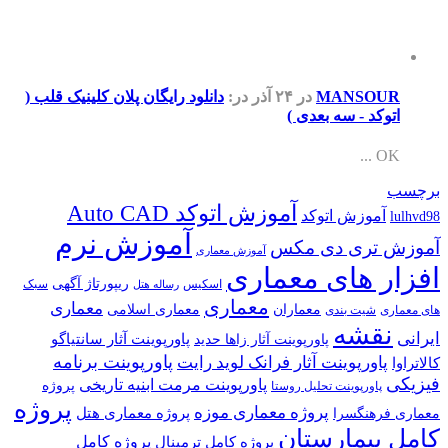
MANSOUR
در ۲۴ آذر
در:
دانلود رایگان پلان کلینیک قلب (
اتوکد - سه بعدی )
OK ...
برچسب
آموزش اتوکد Auto CAD
آموزش اتوکد
lulhvd98
آموزش نرم
آموزش تری دی مکس
آموزش معماری
افزار های معماری
ریپورتاژ آگهی
اسکیس
سبک
رساله هتل
معماری
معماری
معماران
معماری اسلامی
های معماری
شیت بندی
نقشه
ایرانی
پاورپوینت آثار سانتیاگو
پاورپوینت آثار زاها حدید
پاورپوینت برنامه
پاورپوینت آثار فرانک لوید رایت
کالاتراوا
فیزیکی
پاورپوینت مرمت ابنیه تاریخی
پروژه
پاورپوینت تحلیل روستا
پروژه
پروژه معماری موزه
پروژه معماری هتل
معماری فرهنگسرا
کامل بیمارستان
پروژه کامل
پروژه کامل ترمینال