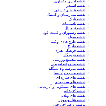
نقشه اداری و تجاری
نقشه استخر
نقشه بنا های تاریخی
نقشه بیمارستان و کلینیک
نقشه پارک
نقشه تاسیسات
نقشه ترمینال
نقشه رستوران و فست فود
نقشه سوله
نقشه طرح هادی و ثبتی
نقشه فاز ۲
نقشه فرهنگی هنری
نقشه فرودگاه
نقشه مجتمع ورزشی
نقشه مجموعه تفریحی
نقشه مدرسه و دانشگاه
نقشه مسجد و کلیسا
نقشه های سازه ای
نقشه های سه بعدی
نقشه های مسکونی و آپارتمانی
نقشه کتابخانه
نقشه های ویلایی
نقشه هتل و موزه
ترسیم و طراحی فنی