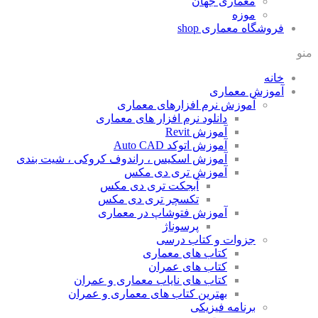
معماری جهان
موزه
فروشگاه معماری
shop
منو
خانه
آموزش معماری
آموزش نرم افزارهای معماری
دانلود نرم افزار های معماری
آموزش Revit
آموزش اتوکد Auto CAD
آموزش اسکیس ، راندوف کروکی ، شیت بندی
آموزش تری دی مکس
آبجکت تری دی مکس
تکسچر تری دی مکس
آموزش فتوشاپ در معماری
پرسوناژ
جزوات و کتاب درسی
کتاب های معماری
کتاب های عمران
کتاب های نایاب معماری و عمران
بهترین کتاب های معماری و عمران
برنامه فیزیکی