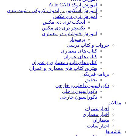
آموزش اتوکد Auto CAD
آموزش اسکیس ، راندوف کروکی ، شیت بندی
آموزش تری دی مکس
آبجکت تری دی مکس
تکسچر تری دی مکس
آموزش فتوشاپ در معماری
پرسوناژ
جزوات و کتاب درسی
کتاب های معماری
کتاب های عمران
کتاب های نایاب معماری و عمران
بهترین کتاب های معماری و عمران
برنامه فیزیکی
تحقیق
دکوراسیون داخلی و خارجی
دکوراسیون داخلی
دکوراسیون خارجی
مقالات
اخبار عمران
اخبار معماری
معماران
اخبار سایت
نقشه ها