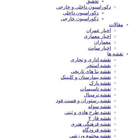
تحقیق
دکوراسیون داخلی و خارجی
دکوراسیون داخلی
دکوراسیون خارجی
مقالات
اخبار عمران
اخبار معماری
معماران
اخبار سایت
نقشه ها
نقشه اداری و تجاری
نقشه استخر
نقشه بنا های تاریخی
نقشه بیمارستان و کلینیک
نقشه پارک
نقشه تاسیسات
نقشه ترمینال
نقشه رستوران و فست فود
نقشه سوله
نقشه طرح هادی و ثبتی
نقشه فاز ۲
نقشه فرهنگی هنری
نقشه فرودگاه
نقشه مجتمع ورزشی