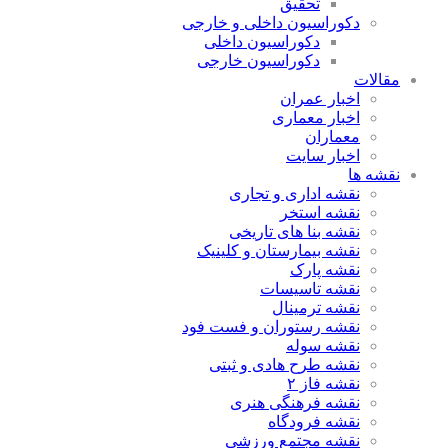
تحقیق
دکوراسیون داخلی و خارجی
دکوراسیون داخلی
دکوراسیون خارجی
مقالات
اخبار عمران
اخبار معماری
معماران
اخبار سایت
نقشه ها
نقشه اداری و تجاری
نقشه استخر
نقشه بنا های تاریخی
نقشه بیمارستان و کلینیک
نقشه پارک
نقشه تاسیسات
نقشه ترمینال
نقشه رستوران و فست فود
نقشه سوله
نقشه طرح هادی و ثبتی
نقشه فاز ۲
نقشه فرهنگی هنری
نقشه فرودگاه
نقشه مجتمع ورزشی