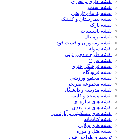
نقشه اداری و تجاری
نقشه استخر
نقشه بنا های تاریخی
نقشه بیمارستان و کلینیک
نقشه پارک
نقشه تاسیسات
نقشه ترمینال
نقشه رستوران و فست فود
نقشه سوله
نقشه طرح هادی و ثبتی
نقشه فاز ۲
نقشه فرهنگی هنری
نقشه فرودگاه
نقشه مجتمع ورزشی
نقشه مجموعه تفریحی
نقشه مدرسه و دانشگاه
نقشه مسجد و کلیسا
نقشه های سازه ای
نقشه های سه بعدی
نقشه های مسکونی و آپارتمانی
نقشه کتابخانه
نقشه های ویلایی
نقشه هتل و موزه
ترسیم و طراحی فنی