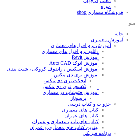
معماری جهان
موزه
فروشگاه معماری
shop
منو
خانه
آموزش معماری
آموزش نرم افزارهای معماری
دانلود نرم افزار های معماری
آموزش Revit
آموزش اتوکد Auto CAD
آموزش اسکیس ، راندوف کروکی ، شیت بندی
آموزش تری دی مکس
آبجکت تری دی مکس
تکسچر تری دی مکس
آموزش فتوشاپ در معماری
پرسوناژ
جزوات و کتاب درسی
کتاب های معماری
کتاب های عمران
کتاب های نایاب معماری و عمران
بهترین کتاب های معماری و عمران
برنامه فیزیکی