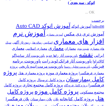
اتوکد - سه بعدی )
OK ...
برچسب
آموزش اتوکد Auto CAD
آموزش اتوکد
lulhvd98
آموزش نرم
آموزش تری دی مکس
آموزش معماری
افزار های معماری
ریپورتاژ آگهی
اسکیس
سبک
رساله هتل
معماری
معماری
معماران
معماری اسلامی
های معماری
شیت بندی
نقشه
ایرانی
پاورپوینت آثار سانتیاگو
پاورپوینت آثار زاها حدید
پاورپوینت برنامه
پاورپوینت آثار فرانک لوید رایت
کالاتراوا
فیزیکی
پاورپوینت مرمت ابنیه تاریخی
پروژه
پاورپوینت تحلیل روستا
پروژه
پروژه معماری موزه
پروژه معماری هتل
معماری فرهنگسرا
کامل بیمارستان
پروژه کامل
پروژه کامل ترمینال
پروژه کامل مجتمع تجاری
فرهنگسرا
پروژه کامل
پروژه کامل فرودگاه
پروژه کامل موزه
پروژه کامل
مجتمع مسکونی
هتل
پروژه کامل کتابخانه
پلان فرهنگسرا
پلان
پلان بیمارستان
پلان موزه
پلان مجتمع مسکونی
پلان
پلان فرودگاه
پلان مسجد