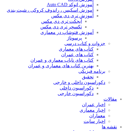
آموزش اتوکد Auto CAD
آموزش اسکیس ، راندوف کروکی ، شیت بندی
آموزش تری دی مکس
آبجکت تری دی مکس
تکسچر تری دی مکس
آموزش فتوشاپ در معماری
پرسوناژ
جزوات و کتاب درسی
کتاب های معماری
کتاب های عمران
کتاب های نایاب معماری و عمران
بهترین کتاب های معماری و عمران
برنامه فیزیکی
تحقیق
دکوراسیون داخلی و خارجی
دکوراسیون داخلی
دکوراسیون خارجی
مقالات
اخبار عمران
اخبار معماری
معماران
اخبار سایت
نقشه ها