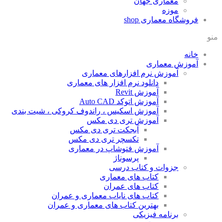
معماری جهان
موزه
فروشگاه معماری
shop
منو
خانه
آموزش معماری
آموزش نرم افزارهای معماری
دانلود نرم افزار های معماری
آموزش Revit
آموزش اتوکد Auto CAD
آموزش اسکیس ، راندوف کروکی ، شیت بندی
آموزش تری دی مکس
آبجکت تری دی مکس
تکسچر تری دی مکس
آموزش فتوشاپ در معماری
پرسوناژ
جزوات و کتاب درسی
کتاب های معماری
کتاب های عمران
کتاب های نایاب معماری و عمران
بهترین کتاب های معماری و عمران
برنامه فیزیکی