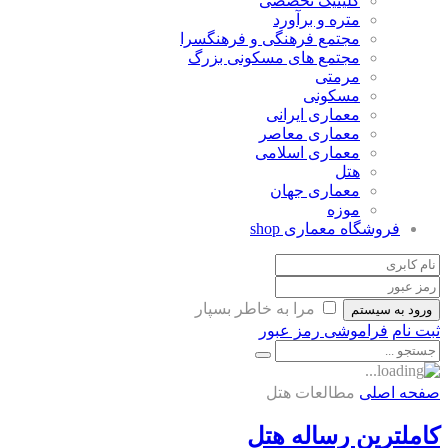
کلینیک تخصصی
متره و برآورد
مجتمع فرهنگی و فرهنگسرا
مجتمع های مسکونی بزرگ
مرمتی
مسکونی
معماری ایرانی
معماری معاصر
معماری اسلامی
هتل
معماری جهان
موزه
فروشگاه معماری
shop
مرا به خاطر بسپار
ورود به سیستم
ثبت نام
فراموشی رمز عبور
صفحه اصلی
مطالعات هتل
کاملترین رساله هتل