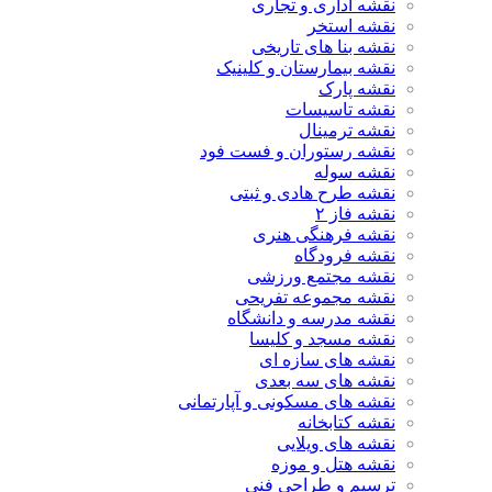
نقشه اداری و تجاری
نقشه استخر
نقشه بنا های تاریخی
نقشه بیمارستان و کلینیک
نقشه پارک
نقشه تاسیسات
نقشه ترمینال
نقشه رستوران و فست فود
نقشه سوله
نقشه طرح هادی و ثبتی
نقشه فاز ۲
نقشه فرهنگی هنری
نقشه فرودگاه
نقشه مجتمع ورزشی
نقشه مجموعه تفریحی
نقشه مدرسه و دانشگاه
نقشه مسجد و کلیسا
نقشه های سازه ای
نقشه های سه بعدی
نقشه های مسکونی و آپارتمانی
نقشه کتابخانه
نقشه های ویلایی
نقشه هتل و موزه
ترسیم و طراحی فنی