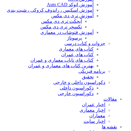
آموزش اتوکد Auto CAD
آموزش اسکیس ، راندوف کروکی ، شیت بندی
آموزش تری دی مکس
آبجکت تری دی مکس
تکسچر تری دی مکس
آموزش فتوشاپ در معماری
پرسوناژ
جزوات و کتاب درسی
کتاب های معماری
کتاب های عمران
کتاب های نایاب معماری و عمران
بهترین کتاب های معماری و عمران
برنامه فیزیکی
تحقیق
دکوراسیون داخلی و خارجی
دکوراسیون داخلی
دکوراسیون خارجی
مقالات
اخبار عمران
اخبار معماری
معماران
اخبار سایت
نقشه ها