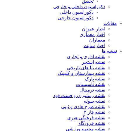
تحقیق
دکوراسیون داخلی و خارجی
دکوراسیون داخلی
دکوراسیون خارجی
مقالات
اخبار عمران
اخبار معماری
معماران
اخبار سایت
نقشه ها
نقشه اداری و تجاری
نقشه استخر
نقشه بنا های تاریخی
نقشه بیمارستان و کلینیک
نقشه پارک
نقشه تاسیسات
نقشه ترمینال
نقشه رستوران و فست فود
نقشه سوله
نقشه طرح هادی و ثبتی
نقشه فاز ۲
نقشه فرهنگی هنری
نقشه فرودگاه
نقشه مجتمع ورزشی