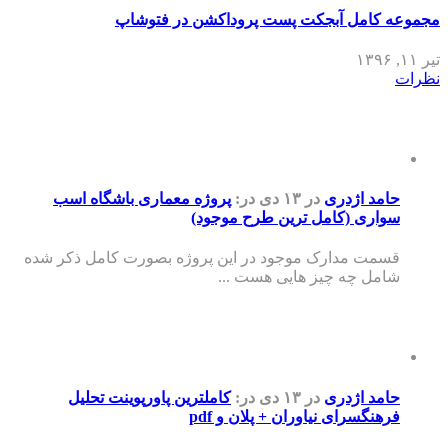
مجموعه کامل آبجکت پست پروداکشن در فتوشاپ
تیر ۱۱, ۱۳۹۶
نظرات
حامد اژدری
در ۱۳ دی
در:
پروژه معماری باشگاه اسب
سواری (کامل ترین طرح موجود)
قسمت مدارک موجود در این پروژه بصورت کامل ذکر شده
شامل چه چیز هایی هست ...
حامد اژدری
در ۱۳ دی
در:
کاملترین پاورپوینت تحلیل
فرهنگسرای نیاوران + پلان و pdf