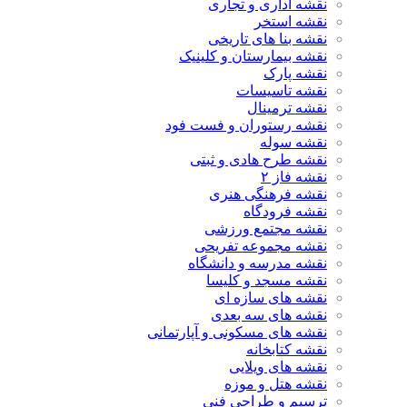
نقشه اداری و تجاری
نقشه استخر
نقشه بنا های تاریخی
نقشه بیمارستان و کلینیک
نقشه پارک
نقشه تاسیسات
نقشه ترمینال
نقشه رستوران و فست فود
نقشه سوله
نقشه طرح هادی و ثبتی
نقشه فاز ۲
نقشه فرهنگی هنری
نقشه فرودگاه
نقشه مجتمع ورزشی
نقشه مجموعه تفریحی
نقشه مدرسه و دانشگاه
نقشه مسجد و کلیسا
نقشه های سازه ای
نقشه های سه بعدی
نقشه های مسکونی و آپارتمانی
نقشه کتابخانه
نقشه های ویلایی
نقشه هتل و موزه
ترسیم و طراحی فنی