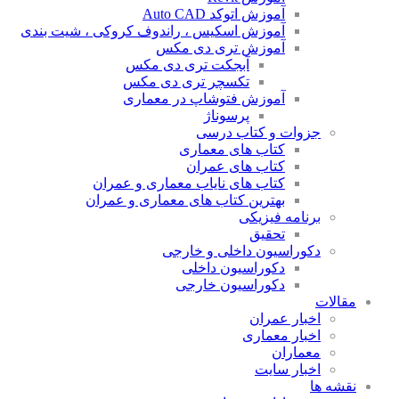
آموزش اتوکد Auto CAD
آموزش اسکیس ، راندوف کروکی ، شیت بندی
آموزش تری دی مکس
آبجکت تری دی مکس
تکسچر تری دی مکس
آموزش فتوشاپ در معماری
پرسوناژ
جزوات و کتاب درسی
کتاب های معماری
کتاب های عمران
کتاب های نایاب معماری و عمران
بهترین کتاب های معماری و عمران
برنامه فیزیکی
تحقیق
دکوراسیون داخلی و خارجی
دکوراسیون داخلی
دکوراسیون خارجی
مقالات
اخبار عمران
اخبار معماری
معماران
اخبار سایت
نقشه ها