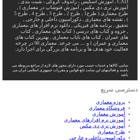
CAD , آموزش اسکیس ، راندوف کروکی ، شیت بندی ,
آموزش تری دی مکس , آموزش فتوشاپ در معماری ) ,
طرح معماری ( طرح1 , طرح 2 , طرح 3 , طرح 4 , طرح 5
) , نقشه های معماری , دکوراسیون داخلی و خارجی ,
تحقیق , برنامه های فیزیکی , دانلود نرم افزار های معماری
, جزوه و کتاب های درسی ( کتاب های معماری , کتاب
های عمران , کتاب های نایاب معماری , بهترین کتاب های
معماری و عمران ) و .... می چرخد. معماری 98 در چرخه
فعالیت خود هدف ها و برنامه های بزرگی برای اجرا دارد.
تمامی کالاها و خدمات حسب مورد دارای مجوز های لازم از مراجع مربوطه می
باشند و فعالیتهای این سایت تابع قوانین و مقررات جمهوری اسلامی ایران می
باشد
دسترسی سریع
پروژه معماری
فروشگاه معماری
آموزش معماری
آموزش نرم افزارهای معماری
آموزش تری دی مکس
طرح معماری
دکوراسیون داخلی و خارجی