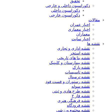
تحقیق
دکوراسیون داخلی و خارجی
دکوراسیون داخلی
دکوراسیون خارجی
مقالات
اخبار عمران
اخبار معماری
معماران
اخبار سایت
نقشه ها
نقشه اداری و تجاری
نقشه استخر
نقشه بنا های تاریخی
نقشه بیمارستان و کلینیک
نقشه پارک
نقشه تاسیسات
نقشه ترمینال
نقشه رستوران و فست فود
نقشه سوله
نقشه طرح هادی و ثبتی
نقشه فاز ۲
نقشه فرهنگی هنری
نقشه فرودگاه
نقشه مجتمع ورزشی