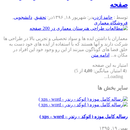
صفحه
توسط :
حامد اژدری
در:
شهریور ۱۸, ۱۳۹۶
در:
تحقیق
,
دانشجویی
,
فروشگاه معماری
معماران با داشتن ایده ها و سواد تحصیلی و تجربی بالا در طراحی ها
شرکت دارند و آنها هستند که با استفاده از ایده های خود دست به
خلق فضا های گوناگون میزنند از این رو وجود خود این افراد در
مکان ه...
ادامه متن
امتیاز به این صفحه
(
4
امتیاز, میانگین:
4٫00
از 5)
Loading...
سایر بخش ها
رساله کامل موزه ( اتوکد – رندر – xps – word )
بهمن ۱۹, ۱۳۹۵