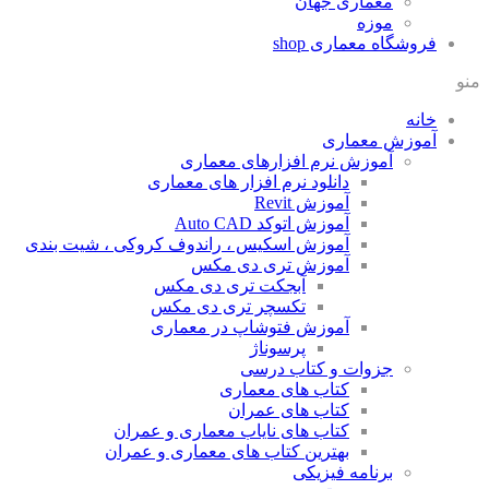
معماری جهان
موزه
فروشگاه معماری
shop
منو
خانه
آموزش معماری
آموزش نرم افزارهای معماری
دانلود نرم افزار های معماری
آموزش Revit
آموزش اتوکد Auto CAD
آموزش اسکیس ، راندوف کروکی ، شیت بندی
آموزش تری دی مکس
آبجکت تری دی مکس
تکسچر تری دی مکس
آموزش فتوشاپ در معماری
پرسوناژ
جزوات و کتاب درسی
کتاب های معماری
کتاب های عمران
کتاب های نایاب معماری و عمران
بهترین کتاب های معماری و عمران
برنامه فیزیکی