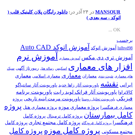
MANSOUR
در ۲۴ آذر
در:
دانلود رایگان پلان کلینیک قلب (
اتوکد - سه بعدی )
OK ...
برچسب
آموزش اتوکد Auto CAD
آموزش اتوکد
lulhvd98
آموزش نرم
آموزش تری دی مکس
آموزش معماری
افزار های معماری
ریپورتاژ آگهی
اسکیس
سبک
رساله هتل
معماری
معماری
معماران
معماری اسلامی
های معماری
شیت بندی
نقشه
ایرانی
پاورپوینت آثار سانتیاگو
پاورپوینت آثار زاها حدید
پاورپوینت برنامه
پاورپوینت آثار فرانک لوید رایت
کالاتراوا
فیزیکی
پاورپوینت مرمت ابنیه تاریخی
پروژه
پاورپوینت تحلیل روستا
پروژه
پروژه معماری موزه
پروژه معماری هتل
معماری فرهنگسرا
کامل بیمارستان
پروژه کامل
پروژه کامل ترمینال
پروژه کامل مجتمع تجاری
فرهنگسرا
پروژه کامل
پروژه کامل فرودگاه
پروژه کامل موزه
پروژه کامل
مجتمع مسکونی