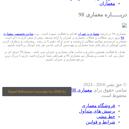
معماران
دربـــــاره معماری 98
معماری ۹۸ درعرصه
معماری و عمران
اقدام به فعالیت نموده است . وب
سایت تخصصی معماری
۹۸
بروز ترین مطالب و مقالات معماری و عمران را ارائه میدهد. پیش از پیش لازم به ذکر است
مفتخر و خرسندیم بتوانیم مطالبی ارزشمند و جدید ارائه دهیم تا در رشد , پیشرفت و برطرف کردن
بخش کوچکی از نیاز های شما معماران و مهندسین گرامی قدمی هر چند کوچک برداشته باشیم. ....
هدف ما فعالیت همچون سایر وب سایت های معماری و عمران نمی باشد , معمار98 حرفه ای تر
عمل می کند. با همت و پشتکار تیم معماری 98 و همراهی شما عزیزان قصد داریم تا بزرگ ترین
مرجع معماری و عمران باشیم.
ما را درشبکه های اجتماعی دنبال کنید
© حق نشر 2016 - 2024
تمامی حقوق برای
معماری 98
Digital Millennium Copyright Act (DMCA)
محفوظ است.
فروشگاه معماری
پرسش های متداول
خط مشی
شرایط و قوانین