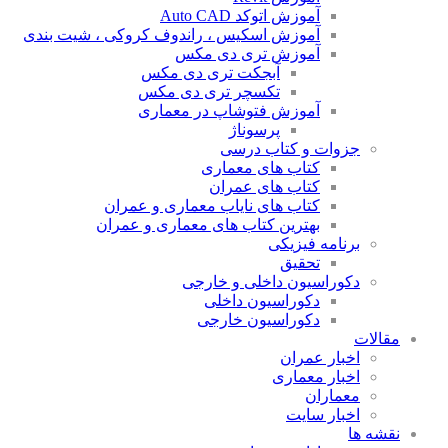
آموزش اتوکد Auto CAD
آموزش اسکیس ، راندوف کروکی ، شیت بندی
آموزش تری دی مکس
آبجکت تری دی مکس
تکسچر تری دی مکس
آموزش فتوشاپ در معماری
پرسوناژ
جزوات و کتاب درسی
کتاب های معماری
کتاب های عمران
کتاب های نایاب معماری و عمران
بهترین کتاب های معماری و عمران
برنامه فیزیکی
تحقیق
دکوراسیون داخلی و خارجی
دکوراسیون داخلی
دکوراسیون خارجی
مقالات
اخبار عمران
اخبار معماری
معماران
اخبار سایت
نقشه ها