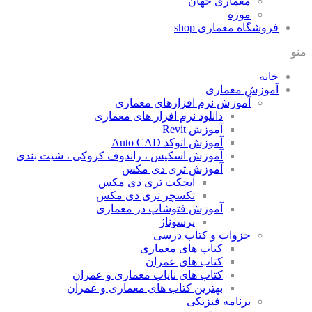
معماری جهان
موزه
فروشگاه معماری
shop
منو
خانه
آموزش معماری
آموزش نرم افزارهای معماری
دانلود نرم افزار های معماری
آموزش Revit
آموزش اتوکد Auto CAD
آموزش اسکیس ، راندوف کروکی ، شیت بندی
آموزش تری دی مکس
آبجکت تری دی مکس
تکسچر تری دی مکس
آموزش فتوشاپ در معماری
پرسوناژ
جزوات و کتاب درسی
کتاب های معماری
کتاب های عمران
کتاب های نایاب معماری و عمران
بهترین کتاب های معماری و عمران
برنامه فیزیکی