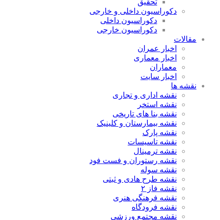
تحقیق
دکوراسیون داخلی و خارجی
دکوراسیون داخلی
دکوراسیون خارجی
مقالات
اخبار عمران
اخبار معماری
معماران
اخبار سایت
نقشه ها
نقشه اداری و تجاری
نقشه استخر
نقشه بنا های تاریخی
نقشه بیمارستان و کلینیک
نقشه پارک
نقشه تاسیسات
نقشه ترمینال
نقشه رستوران و فست فود
نقشه سوله
نقشه طرح هادی و ثبتی
نقشه فاز ۲
نقشه فرهنگی هنری
نقشه فرودگاه
نقشه مجتمع ورزشی