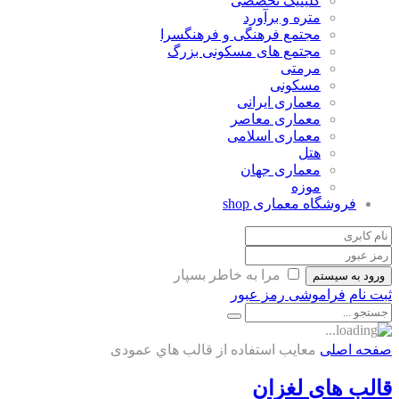
کلینیک تخصصی
متره و برآورد
مجتمع فرهنگی و فرهنگسرا
مجتمع های مسکونی بزرگ
مرمتی
مسکونی
معماری ایرانی
معماری معاصر
معماری اسلامی
هتل
معماری جهان
موزه
فروشگاه معماری
shop
مرا به خاطر بسپار
ورود به سیستم
ثبت نام
فراموشی رمز عبور
صفحه اصلی
معايب استفاده از قالب هاي عمودی
قالب های لغزان