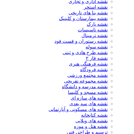
نقشه اداری و تجاری
نقشه استخر
نقشه بنا های تاریخی
نقشه بیمارستان و کلینیک
نقشه پارک
نقشه تاسیسات
نقشه ترمینال
نقشه رستوران و فست فود
نقشه سوله
نقشه طرح هادی و ثبتی
نقشه فاز ۲
نقشه فرهنگی هنری
نقشه فرودگاه
نقشه مجتمع ورزشی
نقشه مجموعه تفریحی
نقشه مدرسه و دانشگاه
نقشه مسجد و کلیسا
نقشه های سازه ای
نقشه های سه بعدی
نقشه های مسکونی و آپارتمانی
نقشه کتابخانه
نقشه های ویلایی
نقشه هتل و موزه
ترسیم و طراحی فنی